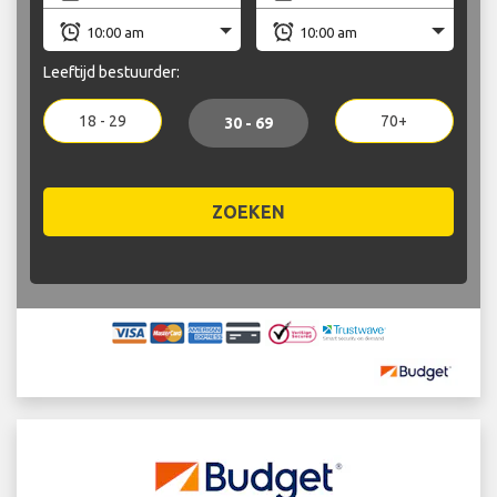
Leeftijd bestuurder:
18 - 29
70+
30 - 69
ZOEKEN