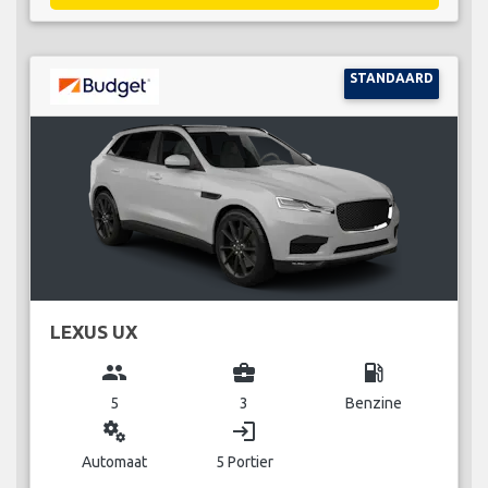
STANDAARD
LEXUS UX
group
business_center
local_gas_station
5
3
Benzine
miscellaneous_services
login
Automaat
5 Portier