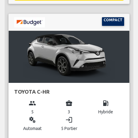
COMPACT
TOYOTA C-HR
group
business_center
local_gas_station
5
3
Hybride
miscellaneous_services
login
Automaat
5 Portier