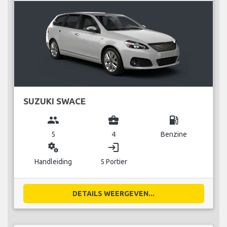
SUZUKI SWACE
group
business_center
local_gas_station
5
4
Benzine
miscellaneous_services
login
Handleiding
5 Portier
DETAILS WEERGEVEN...