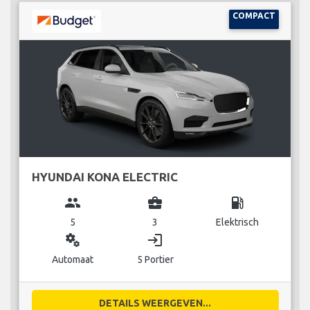
COMPACT
HYUNDAI KONA ELECTRIC
group
business_center
local_gas_station
5
3
Elektrisch
miscellaneous_services
login
Automaat
5 Portier
DETAILS WEERGEVEN...