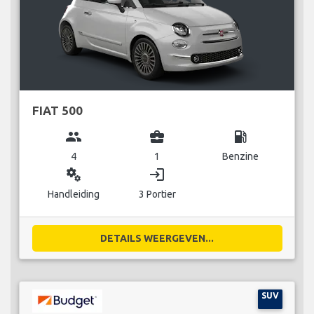
FIAT 500
group
business_center
local_gas_station
4
1
Benzine
miscellaneous_services
login
Handleiding
3 Portier
DETAILS WEERGEVEN...
SUV