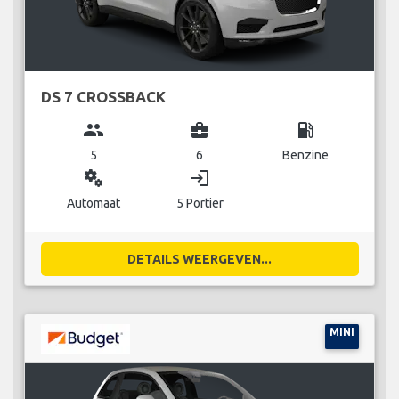
DS 7 CROSSBACK
group
business_center
local_gas_station
5
6
Benzine
miscellaneous_services
login
Automaat
5 Portier
DETAILS WEERGEVEN...
MINI