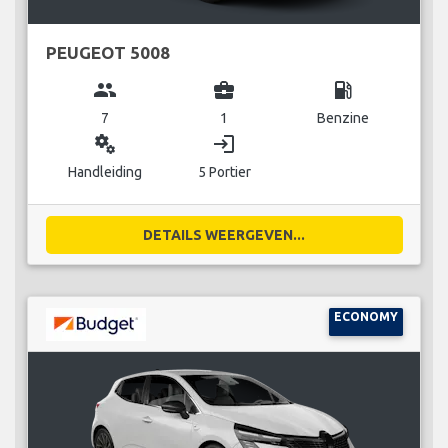
PEUGEOT 5008
group
business_center
local_gas_station
7
1
Benzine
miscellaneous_services
login
Handleiding
5 Portier
DETAILS WEERGEVEN...
ECONOMY