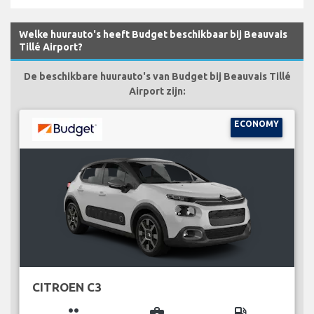
Welke huurauto's heeft Budget beschikbaar bij Beauvais
Tillé Airport?
De beschikbare huurauto's van Budget bij Beauvais Tillé
Airport zijn:
ECONOMY
CITROEN C3
group
business_center
local_gas_station