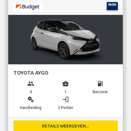
MINI
TOYOTA AYGO
group
business_center
local_gas_station
4
1
Benzine
miscellaneous_services
login
Handleiding
3 Portier
DETAILS WEERGEVEN...