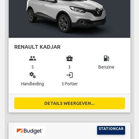
RENAULT KADJAR
group
business_center
local_gas_station
5
3
Benzine
miscellaneous_services
login
Handleiding
5 Portier
DETAILS WEERGEVEN...
STATIONCAR