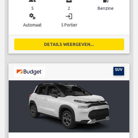
5
2
Benzine
miscellaneous_services
login
Automaat
5 Portier
DETAILS WEERGEVEN...
SUV