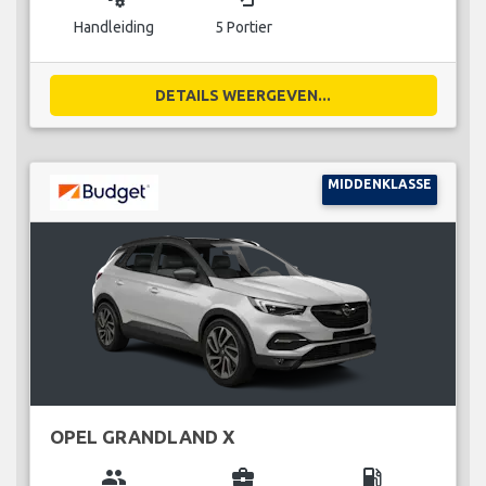
Handleiding
5 Portier
DETAILS WEERGEVEN...
MIDDENKLASSE
OPEL GRANDLAND X
group
business_center
local_gas_station