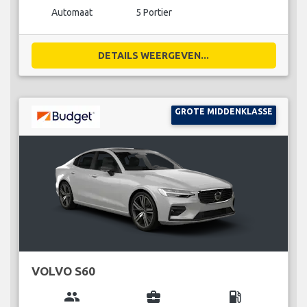
Automaat
5 Portier
DETAILS WEERGEVEN...
GROTE MIDDENKLASSE
VOLVO S60
group
business_center
local_gas_station