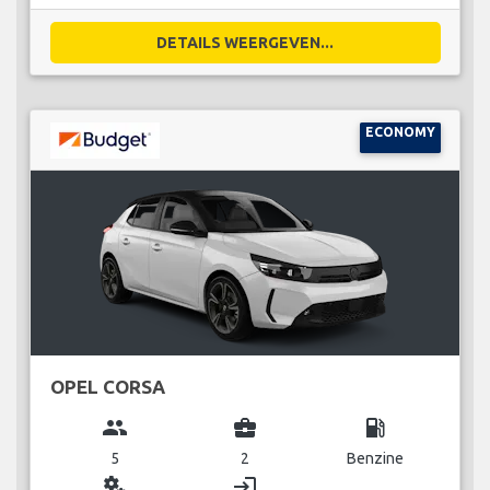
DETAILS WEERGEVEN...
ECONOMY
OPEL CORSA
group
business_center
local_gas_station
5
2
Benzine
miscellaneous_services
login