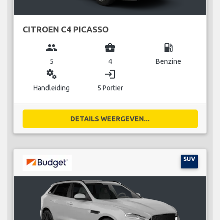
CITROEN C4 PICASSO
group
business_center
local_gas_station
5
4
Benzine
miscellaneous_services
login
Handleiding
5 Portier
DETAILS WEERGEVEN...
SUV