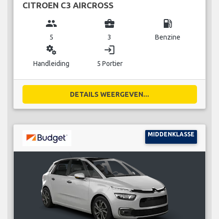
CITROEN C3 AIRCROSS
group
business_center
local_gas_station
5
3
Benzine
miscellaneous_services
login
Handleiding
5 Portier
DETAILS WEERGEVEN...
MIDDENKLASSE