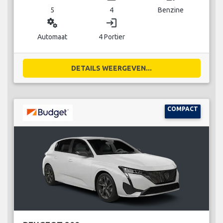
5
4
Benzine
miscellaneous_services
login
Automaat
4 Portier
DETAILS WEERGEVEN...
COMPACT