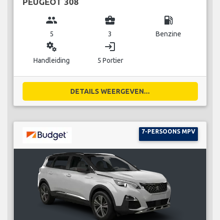
PEUGEOT 308
group
business_center
local_gas_station
5
3
Benzine
miscellaneous_services
login
Handleiding
5 Portier
DETAILS WEERGEVEN...
7-PERSOONS MPV