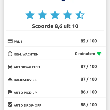
star
star
star
star
star_half
Scoorde 8,6 uit 10
credit_card
85 / 100
PRIJS
timer
0 minuten
emoji_events
GEM. WACHTEN
directions_car
87 / 100
AUTOKWALITEIT
room_service
87 / 100
BALIESERVICE
flag
86 / 100
AUTO PICK-UP
beenhere
88 / 100
AUTO DROP-OFF