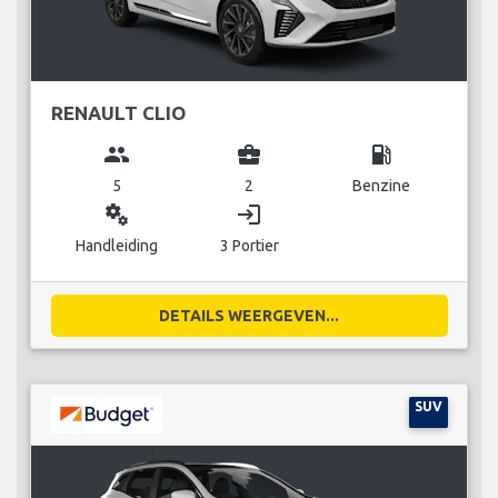
RENAULT CLIO
group
business_center
local_gas_station
5
2
Benzine
miscellaneous_services
login
Handleiding
3 Portier
DETAILS WEERGEVEN...
SUV