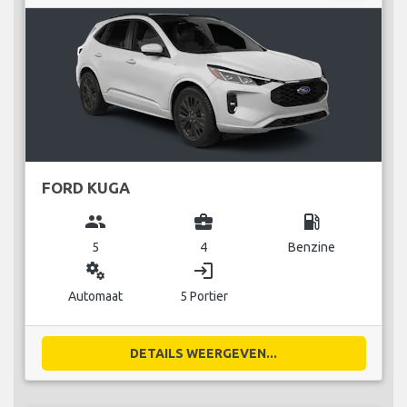
FORD KUGA
group
business_center
local_gas_station
5
4
Benzine
miscellaneous_services
login
Automaat
5 Portier
DETAILS WEERGEVEN...