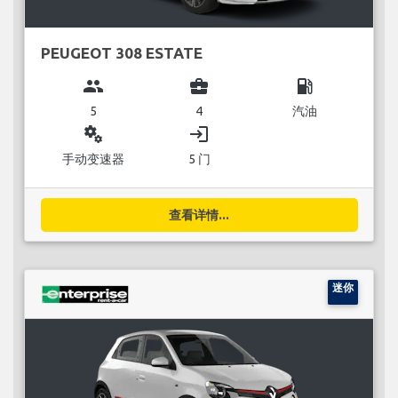
PEUGEOT 308 ESTATE
group
business_center
local_gas_station
5
4
汽油
miscellaneous_services
login
手动变速器
5 门
查看详情...
迷你