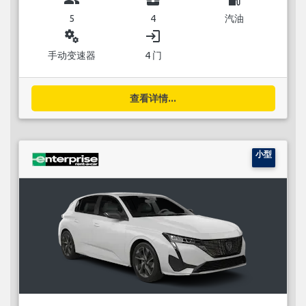
5
4
汽油
miscellaneous_services
login
手动变速器
4 门
查看详情...
小型