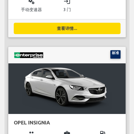
miscellaneous_services
login
手动变速器
3 门
查看详情...
标准
OPEL INSIGNIA
group
business_center
local_gas_station