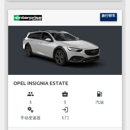
旅行轿车
OPEL INSIGNIA ESTATE
group
business_center
local_gas_station
5
5
汽油
miscellaneous_services
login
手动变速器
5 门