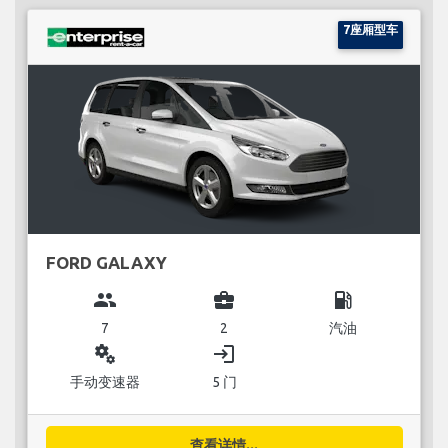
7座厢型车
FORD GALAXY
group
business_center
local_gas_station
7
2
汽油
miscellaneous_services
login
手动变速器
5 门
查看详情...