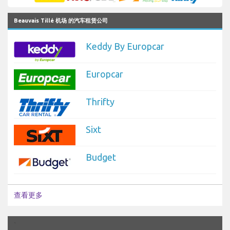
Beauvais Tillé 机场 的汽车租赁公司
Keddy By Europcar
Europcar
Thrifty
Sixt
Budget
查看更多
`