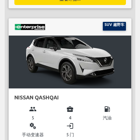
SUV 越野车
NISSAN QASHQAI
group
business_center
local_gas_station
5
4
汽油
miscellaneous_services
login
手动变速器
5 门