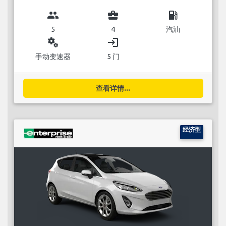
group
business_center
local_gas_station
5
4
汽油
miscellaneous_services
login
手动变速器
5 门
查看详情...
经济型