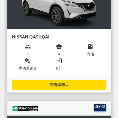
NISSAN QASHQAI
group
business_center
local_gas_station
5
4
汽油
miscellaneous_services
login
手动变速器
5 门
查看详情...
经济型