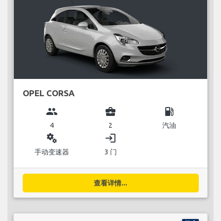
OPEL CORSA
group
business_center
local_gas_station
4
2
汽油
miscellaneous_services
login
手动变速器
3 门
查看详情...