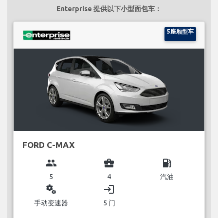
Enterprise 提供以下小型面包车：
5座厢型车
FORD C-MAX
group
business_center
local_gas_station
5
4
汽油
miscellaneous_services
login
手动变速器
5 门