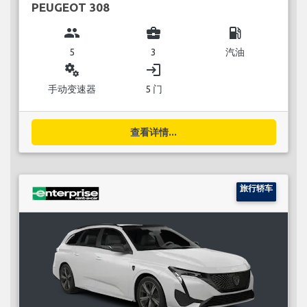
PEUGEOT 308
group
business_center
local_gas_station
5
3
汽油
miscellaneous_services
login
手动变速器
5 门
查看详情...
旅行轿车