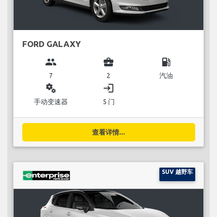
FORD GALAXY
group
business_center
local_gas_station
7
2
汽油
miscellaneous_services
login
手动变速器
5 门
查看详情...
SUV 越野车