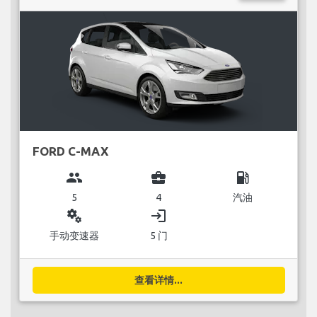
FORD C-MAX
group
business_center
local_gas_station
5
4
汽油
miscellaneous_services
login
手动变速器
5 门
查看详情...