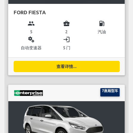
FORD FIESTA
group
business_center
local_gas_station
5
2
汽油
miscellaneous_services
login
自动变速器
5 门
查看详情...
7座厢型车