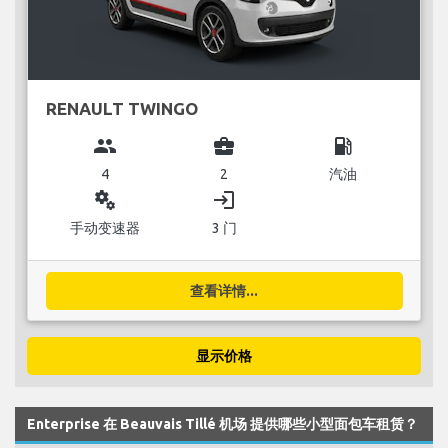
RENAULT TWINGO
group
business_center
local_gas_station
4
2
汽油
miscellaneous_services
login
手动变速器
3 门
查看详情...
显示价格
Enterprise 在 Beauvais Tillé 机场 提供哪些小型面包车租赁？