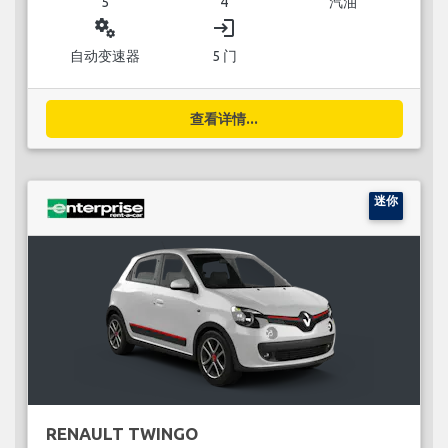
5
4
汽油
miscellaneous_services
login
自动变速器
5 门
查看详情...
迷你
RENAULT TWINGO