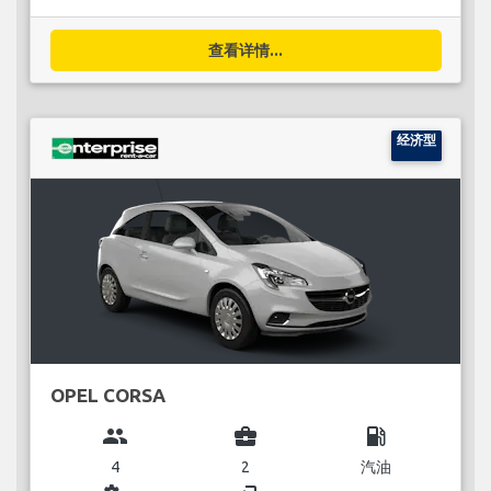
查看详情...
经济型
OPEL CORSA
group
business_center
local_gas_station
4
2
汽油