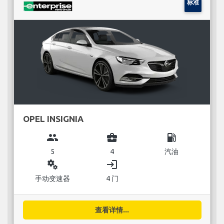
标准
OPEL INSIGNIA
group
business_center
local_gas_station
5
4
汽油
miscellaneous_services
login
手动变速器
4 门
查看详情...