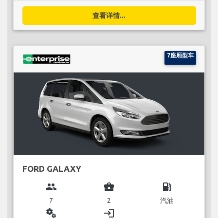
查看详情...
7座厢型车
FORD GALAXY
group
business_center
local_gas_station
7
2
汽油
miscellaneous_services
login