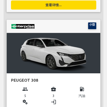
查看详情...
小型
PEUGEOT 308
group
business_center
local_gas_station
5
3
汽油
miscellaneous_services
login