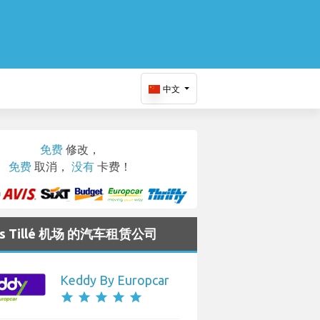
中文
免费
修改，
免费
取消，
没有
卡费！
ais Tillé 机场 的汽车租赁公司
Keddy By Europcar
star
star
star
star
star