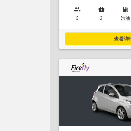
group
business_center
local_gas_station
5
2
汽油
查看详情.