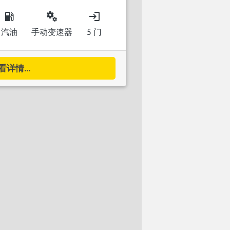
local_gas_station
miscellaneous_services
login
汽油
手动变速器
5 门
看详情...