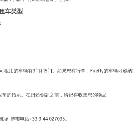
y租车类型
：
租用的车辆有3门和5门。如果您有行李，Firefly的车辆可容纳
归还租车的指示。在归还钥匙之前，请记得收集您的物品。
场-博韦电话+33 3 44 027035。