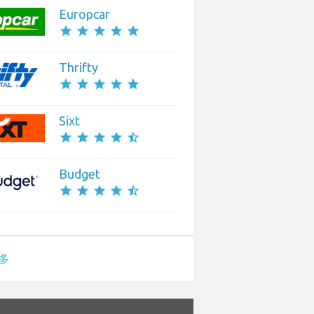
Europcar
star
star
star
star
star
Thrifty
star
star
star
star
star
Sixt
star
star
star
star
star_half
Budget
star
star
star
star
star_half
多