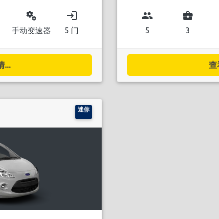
miscellaneous_services
login
group
business_center
手动变速器
5 门
5
3
..
查
迷你