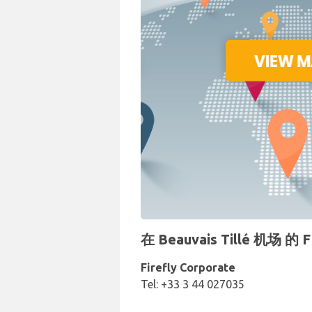
在 Beauvais Tillé 机场
Firefly Corporate
Tel: +33 3 44 027035