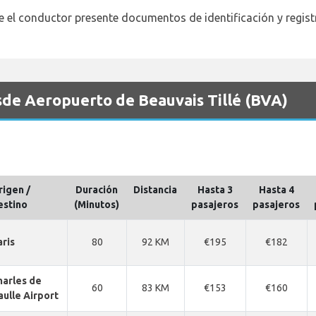
e el conductor presente documentos de identificación y regist
esde Aeropuerto de Beauvais Tillé (BVA)
rigen /
Duración
Distancia
Hasta 3
Hasta 4
estino
(Minutos)
pasajeros
pasajeros
aris
80
92 KM
€195
€182
harles de
60
83 KM
€153
€160
aulle Airport