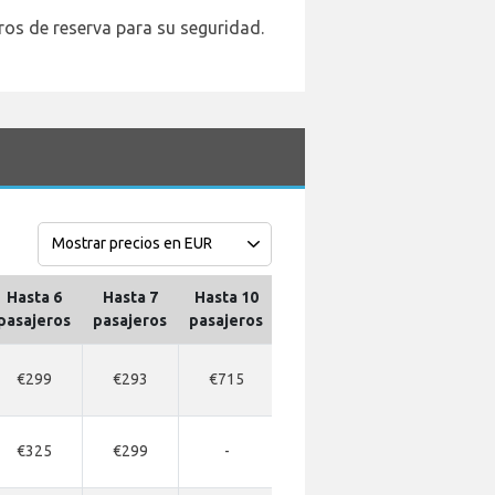
ros de reserva para su seguridad.
Hasta 6
Hasta 7
Hasta 10
Hasta 13
Hasta 16
H
pasajeros
pasajeros
pasajeros
pasajeros
pasajeros
pa
€299
€293
€715
€715
€715
€325
€299
-
-
-