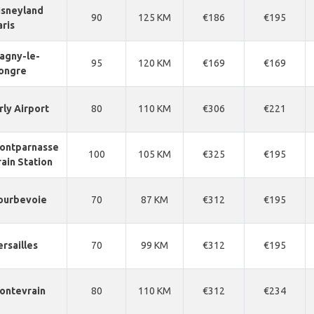
isneyland
90
125 KM
€186
€195
aris
agny-le-
95
120 KM
€169
€169
ongre
rly Airport
80
110 KM
€306
€221
ontparnasse
100
105 KM
€325
€195
rain Station
ourbevoie
70
87 KM
€312
€195
ersailles
70
99 KM
€312
€195
ontevrain
80
110 KM
€312
€234