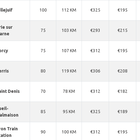
llejuif
100
112 KM
€325
€195
rie sur
75
103 KM
€293
€215
arne
orcy
75
107 KM
€312
€195
erris
80
119 KM
€306
€208
aint Denis
70
78 KM
€312
€182
ueil-
85
95 KM
€325
€189
almaison
yon Train
90
100 KM
€312
€195
tation