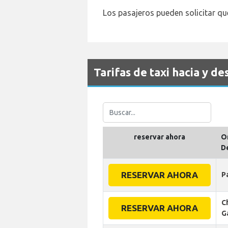
Los pasajeros pueden solicitar qu
Tarifas de taxi hacia y d
reservar ahora
O
D
RESERVAR AHORA
P
C
RESERVAR AHORA
G