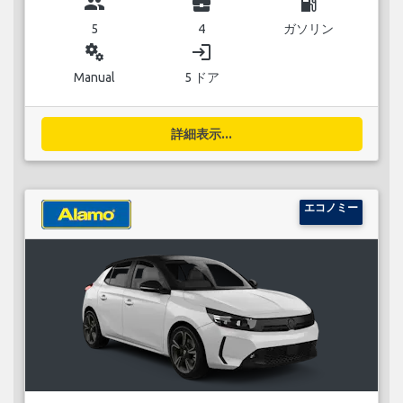
group
business_center
local_gas_station
5
4
ガソリン
miscellaneous_services
login
Manual
5 ドア
詳細表示...
エコノミー