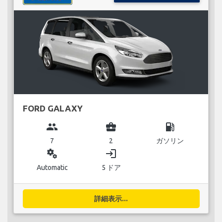
FORD GALAXY
group
business_center
local_gas_station
7
2
ガソリン
miscellaneous_services
login
Automatic
5 ドア
詳細表示...