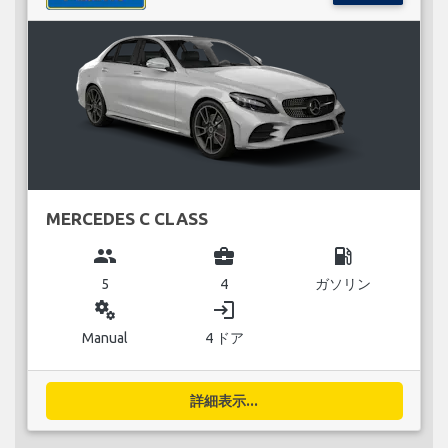
MERCEDES C CLASS
group
business_center
local_gas_station
5
4
ガソリン
miscellaneous_services
login
Manual
4 ドア
詳細表示...