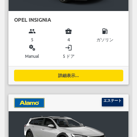
OPEL INSIGNIA
group
business_center
local_gas_station
5
4
ガソリン
miscellaneous_services
login
Manual
5 ドア
詳細表示...
エステート