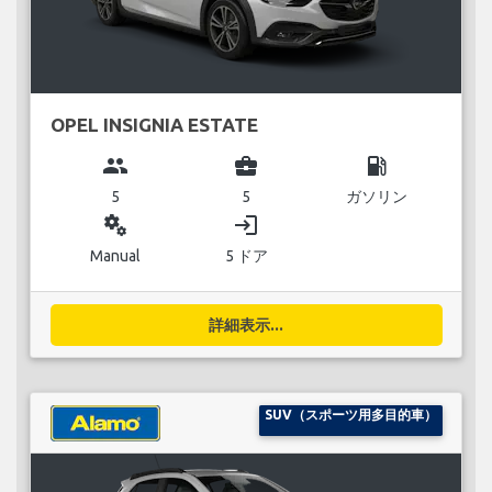
OPEL INSIGNIA ESTATE
group
business_center
local_gas_station
5
5
ガソリン
miscellaneous_services
login
Manual
5 ドア
詳細表示...
SUV（スポーツ用多目的車）