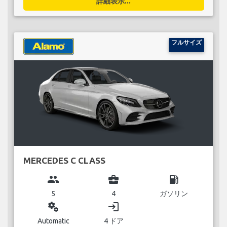
詳細表示...
フルサイズ
MERCEDES C CLASS
group
business_center
local_gas_station
5
4
ガソリン
miscellaneous_services
login
Automatic
4 ドア