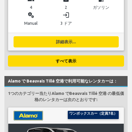
4
2
ガソリン
miscellaneous_services
login
Manual
3 ドア
詳細表示...
すべて表示
Alamo で Beauvais Tillé 空港で利用可能なレンタカーは：
1つのカテゴリー当たりAlamo でBeauvais Tillé 空港 の最低価
格のレンタカーは次のとおりです:
ワンボックスカー（定員7名）