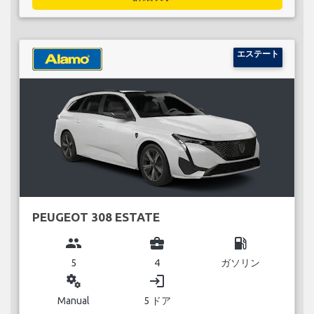
エステート
PEUGEOT 308 ESTATE
group
business_center
local_gas_station
5
4
ガソリン
miscellaneous_services
login
Manual
5 ドア