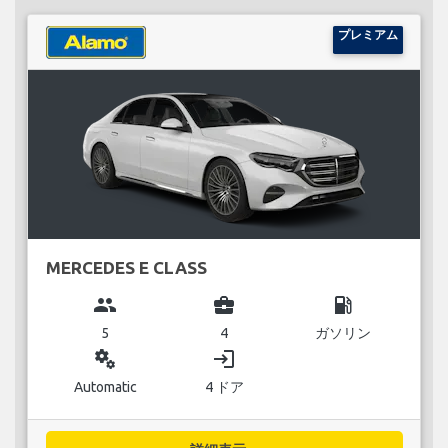
プレミアム
MERCEDES E CLASS
group
business_center
local_gas_station
5
4
ガソリン
miscellaneous_services
login
Automatic
4 ドア