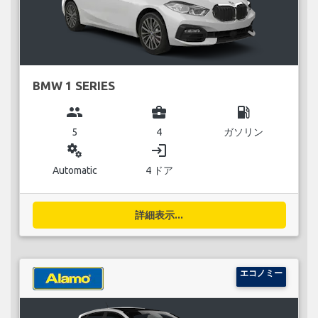
BMW 1 SERIES
group
business_center
local_gas_station
5
4
ガソリン
miscellaneous_services
login
Automatic
4 ドア
詳細表示...
エコノミー