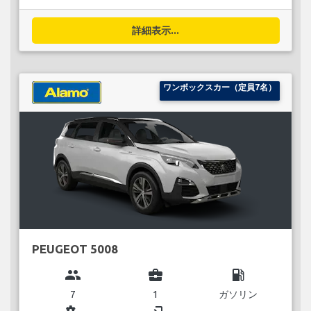
詳細表示...
ワンボックスカー（定員7名）
PEUGEOT 5008
group
business_center
local_gas_station
7
1
ガソリン