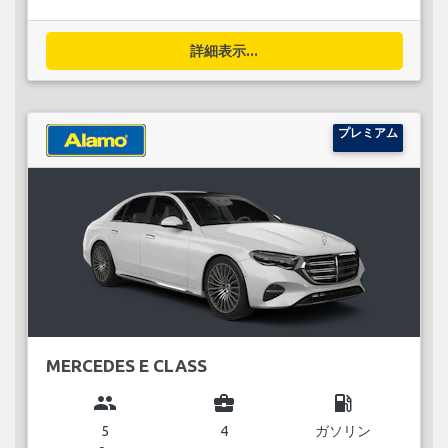
詳細表示...
プレミアム
MERCEDES E CLASS
group
business_center
local_gas_station
5
4
ガソリン