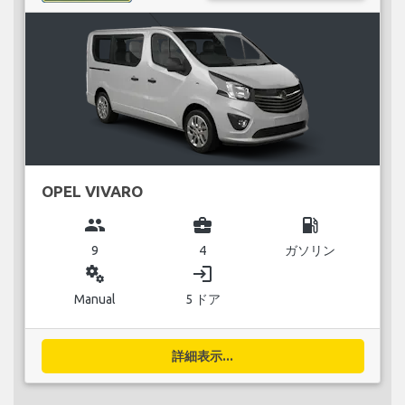
OPEL VIVARO
group
business_center
local_gas_station
9
4
ガソリン
miscellaneous_services
login
Manual
5 ドア
詳細表示...