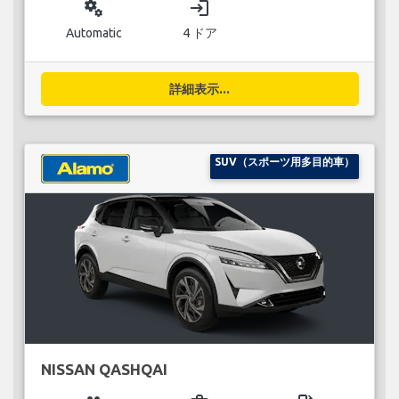
miscellaneous_services
login
Automatic
4 ドア
詳細表示...
SUV（スポーツ用多目的車）
NISSAN QASHQAI