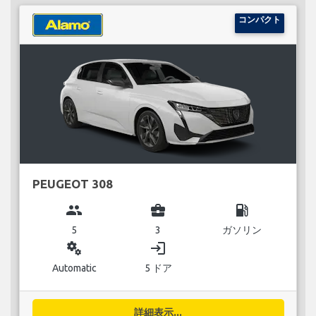
コンパクト
PEUGEOT 308
group
business_center
local_gas_station
5
3
ガソリン
miscellaneous_services
login
Automatic
5 ドア
詳細表示...