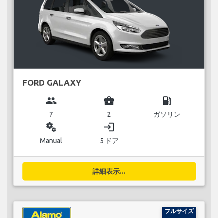
FORD GALAXY
group
business_center
local_gas_station
7
2
ガソリン
miscellaneous_services
login
Manual
5 ドア
詳細表示...
フルサイズ