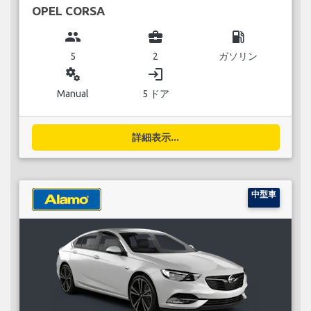
OPEL CORSA
group
business_center
local_gas_station
5
2
ガソリン
miscellaneous_services
login
Manual
5 ドア
詳細表示...
中型車