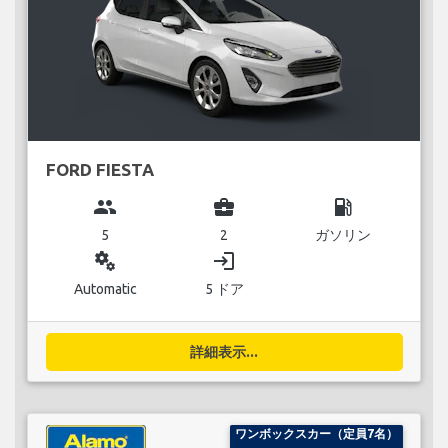
FORD FIESTA
group
business_center
local_gas_station
5
2
ガソリン
miscellaneous_services
login
Automatic
5 ドア
詳細表示...
ワンボックスカー（定員7名）