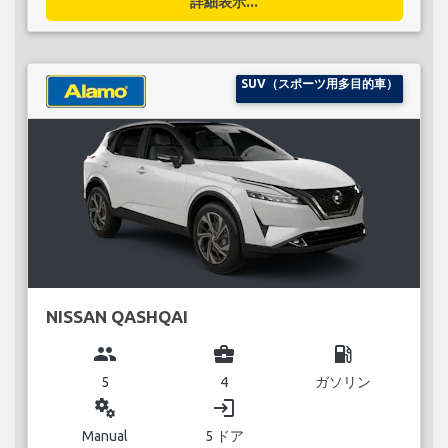
詳細表示...
SUV（スポーツ用多目的車）
NISSAN QASHQAI
group
business_center
local_gas_station
5
4
ガソリン
miscellaneous_services
login
Manual
5 ドア