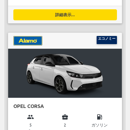
詳細表示...
エコノミー
OPEL CORSA
group
business_center
local_gas_station
5
2
ガソリン