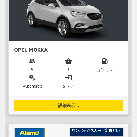
OPEL MOKKA
group
business_center
local_gas_station
5
3
ガソリン
miscellaneous_services
login
Automatic
5 ドア
詳細表示...
ワンボックスカー（定員9名）