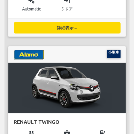
miscellaneous_services
login
Automatic
5 ドア
詳細表示...
小型車
RENAULT TWINGO
group
business_center
local_gas_station