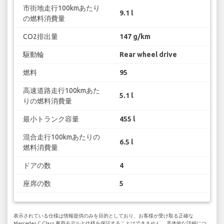
市街地走行100kmあたり
9.1 l
の燃料消費量
CO2排出量
147 g/km
駆動輪
Rear wheel drive
燃料
95
高速道路走行100kmあた
5.1 l
りの燃料消費量
最小トランク容量
455 l
混合走行100kmあたりの
6.5 l
燃料消費量
ドアの数
4
座席の数
5
表示されている仕様は情報提供のみを目的としており、お客様が受け取る正確な
Mercedes C Class 車両モデルと仕様を保証することはできません。 具体的な詳細につ