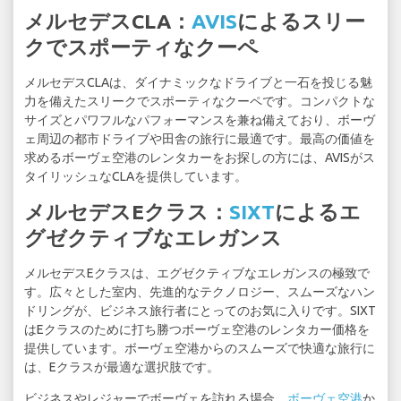
メルセデスCLA：
AVIS
によるスリー
クでスポーティなクーペ
メルセデスCLAは、ダイナミックなドライブと一石を投じる魅
力を備えたスリークでスポーティなクーペです。コンパクトな
サイズとパワフルなパフォーマンスを兼ね備えており、ボーヴ
ェ周辺の都市ドライブや田舎の旅行に最適です。最高の価値を
求めるボーヴェ空港のレンタカーをお探しの方には、AVISがス
タイリッシュなCLAを提供しています。
メルセデスEクラス：
SIXT
によるエ
グゼクティブなエレガンス
メルセデスEクラスは、エグゼクティブなエレガンスの極致で
す。広々とした室内、先進的なテクノロジー、スムーズなハン
ドリングが、ビジネス旅行者にとってのお気に入りです。SIXT
はEクラスのために打ち勝つボーヴェ空港のレンタカー価格を
提供しています。ボーヴェ空港からのスムーズで快適な旅行に
は、Eクラスが最適な選択肢です。
ビジネスやレジャーでボーヴェを訪れる場合、
ボーヴェ空港
か