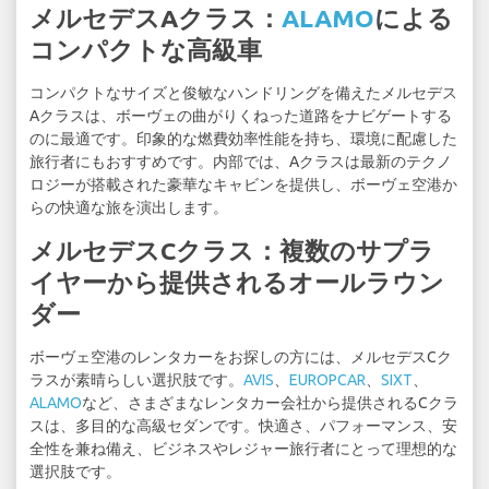
メルセデスAクラス：
ALAMO
による
コンパクトな高級車
コンパクトなサイズと俊敏なハンドリングを備えたメルセデス
Aクラスは、ボーヴェの曲がりくねった道路をナビゲートする
のに最適です。印象的な燃費効率性能を持ち、環境に配慮した
旅行者にもおすすめです。内部では、Aクラスは最新のテクノ
ロジーが搭載された豪華なキャビンを提供し、ボーヴェ空港か
らの快適な旅を演出します。
メルセデスCクラス：複数のサプラ
イヤーから提供されるオールラウン
ダー
ボーヴェ空港のレンタカーをお探しの方には、メルセデスCク
ラスが素晴らしい選択肢です。
AVIS
、
EUROPCAR
、
SIXT
、
ALAMO
など、さまざまなレンタカー会社から提供されるCクラ
スは、多目的な高級セダンです。快適さ、パフォーマンス、安
全性を兼ね備え、ビジネスやレジャー旅行者にとって理想的な
選択肢です。