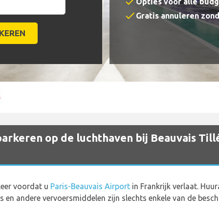
check
Opties voor alle bud
check
Gratis annuleren zon
arkeren op de luchthaven bij Beauvais Till
keer voordat u
Paris-Beauvais Airport
in Frankrijk verlaat. Huur
's en andere vervoersmiddelen zijn slechts enkele van de besch