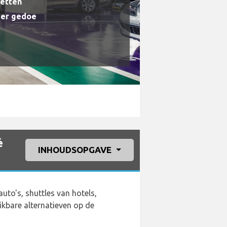
getten
der gedoe
é
INHOUDSOPGAVE
auto's, shuttles van hotels,
ikbare alternatieven op de