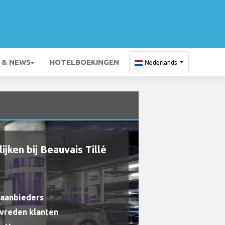
 & NEWS
HOTELBOEKINGEN
Nederlands
jken bij Beauvais Tillé
raanbieders
evreden klanten