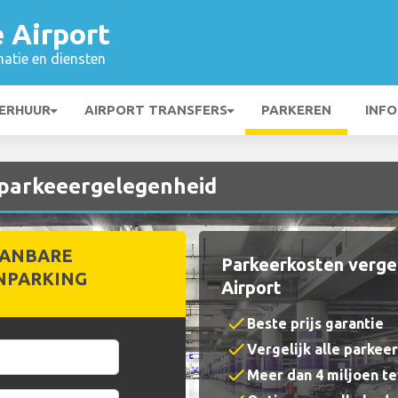
é Airport
matie en diensten
ERHUUR
AIRPORT TRANSFERS
PARKEREN
INFO
t parkeeergelegenheid
ANBARE
Parkeerkosten vergeli
NPARKING
Airport
check
Beste prijs garantie
check
Vergelijk alle parkee
check
Meer dan 4 miljoen t