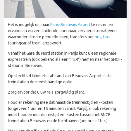
Het is mogelijk om naar
Paris-Beauvais Airport
te reizen en
ervandaan via verschillende openbaar vervoer alternatieven,
waaronder directe pendelbussen, transfers per
bus
,
taxi
,
touringcar of trein, enzovoort.
Vanaf het Gare du Nord station in Parijs kunt u een regionale
expresstrein (ook bekend als een "TER") nemen naar het SNCF-
station in Beauvais.
Op slechts 4 kilometer afstand van Beauvais Airport is dit
treinstation de meest handige optie.
Zorg ervoor dat u uw reis zorgvuldig plant.
Houd er rekening mee dat naast de treinreistijd en -kosten
(ongeveer 1 uur en 15 minuten vanuit Parijs), u ook rekening
moet houden met de reistijd en -kosten tussen het SNCF-
treinstation Beauvais en de luchthaven (per bus of taxi).
Kies voor de officiële Paris-Beauvais shuttle boven andere