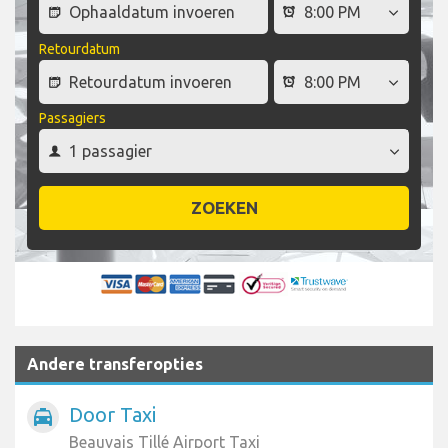
Retourdatum
Passagiers
ZOEKEN
Andere transferopties
Door Taxi
local_taxi
Beauvais Tillé Airport Taxi