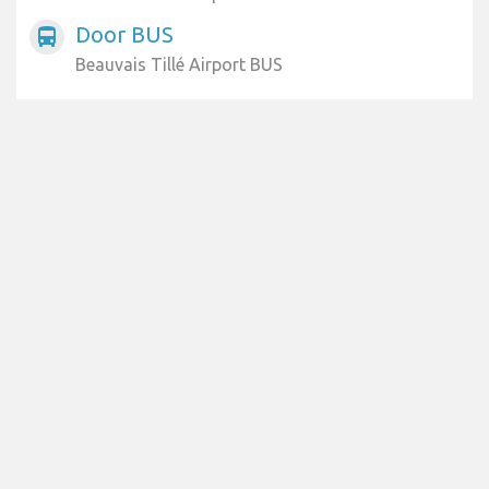
Door BUS
directions_bus
Beauvais Tillé Airport BUS