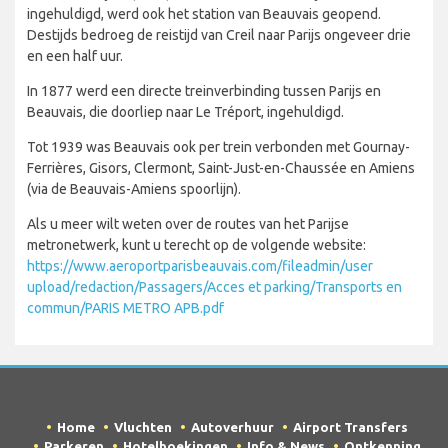
ingehuldigd, werd ook het station van Beauvais geopend.
Destijds bedroeg de reistijd van Creil naar Parijs ongeveer drie
en een half uur.
In 1877 werd een directe treinverbinding tussen Parijs en
Beauvais, die doorliep naar Le Tréport, ingehuldigd.
Tot 1939 was Beauvais ook per trein verbonden met Gournay-
Ferrières, Gisors, Clermont, Saint-Just-en-Chaussée en Amiens
(via de Beauvais-Amiens spoorlijn).
Als u meer wilt weten over de routes van het Parijse
metronetwerk, kunt u terecht op de volgende website:
https://www.aeroportparisbeauvais.com/fileadmin/user
upload/redaction/Passagers/Acces et parking/Transports en
commun/PARIS METRO APB.pdf
Home
Vluchten
Autoverhuur
Airport Transfers
Parkeren
Hotelboekingen
Info & News
Ontkenning