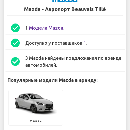
Mazda - Аэропорт Beauvais Tillé
check_circle
1
Модели Mazda
.
check_circle
Доступно у поставщиков
1
.
3 Mazda найдены предложения по аренде
check_circle
автомобилей.
Популярные модели Mazda в аренду:
Mazda 2