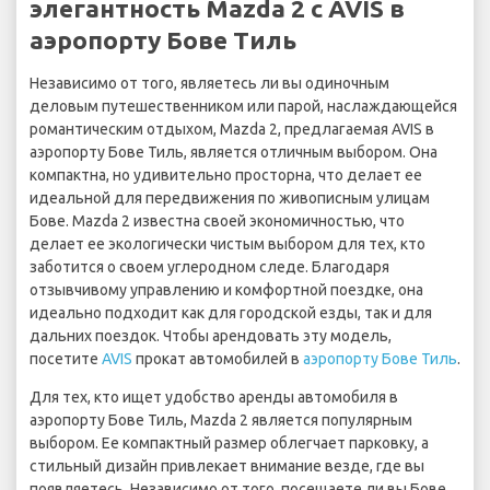
элегантность Mazda 2 с AVIS в
аэропорту Бове Тиль
Независимо от того, являетесь ли вы одиночным
деловым путешественником или парой, наслаждающейся
романтическим отдыхом, Mazda 2, предлагаемая AVIS в
аэропорту Бове Тиль, является отличным выбором. Она
компактна, но удивительно просторна, что делает ее
идеальной для передвижения по живописным улицам
Бове. Mazda 2 известна своей экономичностью, что
делает ее экологически чистым выбором для тех, кто
заботится о своем углеродном следе. Благодаря
отзывчивому управлению и комфортной поездке, она
идеально подходит как для городской езды, так и для
дальних поездок. Чтобы арендовать эту модель,
посетите
AVIS
прокат автомобилей в
аэропорту Бове Тиль
.
Для тех, кто ищет удобство аренды автомобиля в
аэропорту Бове Тиль, Mazda 2 является популярным
выбором. Ее компактный размер облегчает парковку, а
стильный дизайн привлекает внимание везде, где вы
появляетесь. Независимо от того, посещаете ли вы Бове