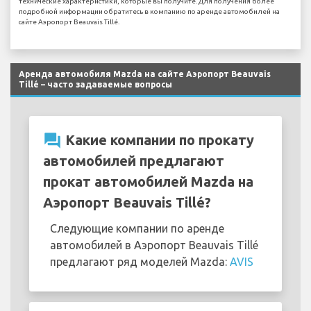
технические характеристики, которые вы получите. Для получения более
подробной информации обратитесь в компанию по аренде автомобилей на
сайте Аэропорт Beauvais Tillé.
Аренда автомобиля Mazda на сайте Аэропорт Beauvais
Tillé – часто задаваемые вопросы
question_answer
Какие компании по прокату
автомобилей предлагают
прокат автомобилей Mazda на
Аэропорт Beauvais Tillé?
Следующие компании по аренде
автомобилей в Аэропорт Beauvais Tillé
предлагают ряд моделей Mazda:
AVIS