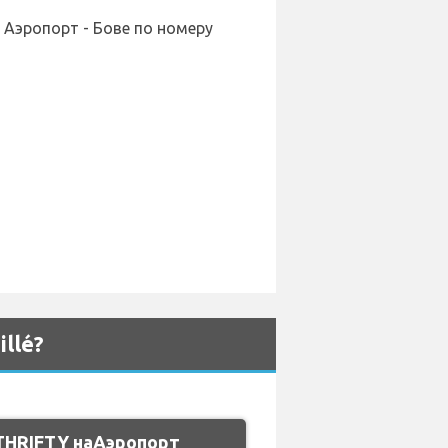
 Аэропорт - Бове по номеру
llé?
THRIFTY наАэропорт