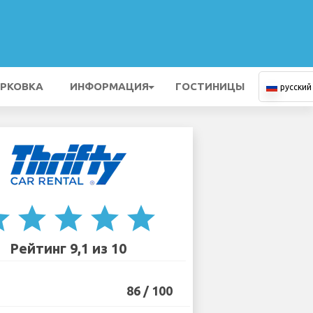
РКОВКА
ИНФОРМАЦИЯ
ГОСТИНИЦЫ
русский
ar
star
star
star
star
Рейтинг 9,1 из 10
86 / 100