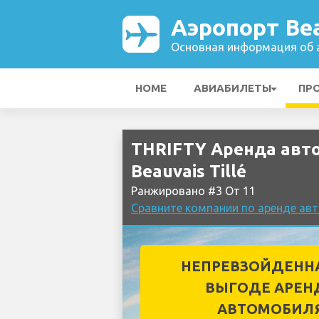
Аэропорт Bea
Основная информация об а
HOME
АВИАБИЛЕТЫ
ПР
THRIFTY Аренда авт
Beauvais Tillé
Ранжировано #3 От 11
Сравните компании по аренде авт
НЕПРЕВЗОЙДЕНН
ВЫГОДЕ АРЕН
АВТОМОБИЛ