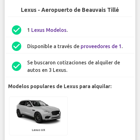
Lexus - Aeropuerto de Beauvais Tillé
check_circle
1
Lexus Modelos
.
check_circle
Disponible a través de
proveedores de 1
.
Se buscaron cotizaciones de alquiler de
check_circle
autos en 3 Lexus.
Modelos populares de Lexus para alquilar:
Lexus UX