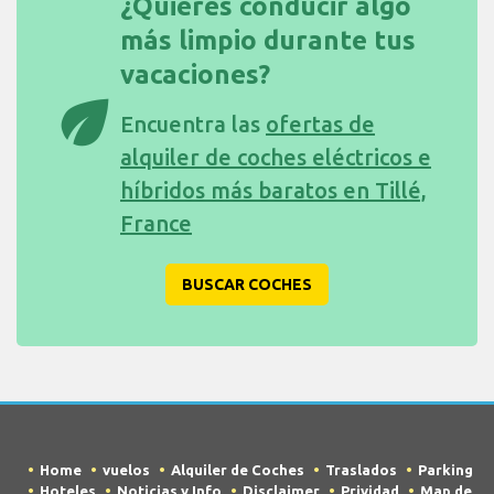
¿Quieres conducir algo
más limpio durante tus
vacaciones?
eco
Encuentra las
ofertas de
alquiler de coches eléctricos e
híbridos más baratos en Tillé,
France
BUSCAR COCHES
Home
vuelos
Alquiler de Coches
Traslados
Parking
Hoteles
Noticias y Info
Disclaimer
Prividad
Map de