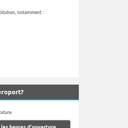
titution, notamment :
éroport?
oiture.
les heures d'ouverture