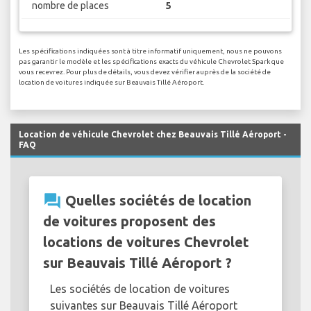
nombre de places
5
Les spécifications indiquées sont à titre informatif uniquement, nous ne pouvons
pas garantir le modèle et les spécifications exacts du véhicule Chevrolet Spark que
vous recevrez. Pour plus de détails, vous devez vérifier auprès de la société de
location de voitures indiquée sur Beauvais Tillé Aéroport.
Location de véhicule Chevrolet chez Beauvais Tillé Aéroport -
FAQ
question_answer
Quelles sociétés de location
de voitures proposent des
locations de voitures Chevrolet
sur Beauvais Tillé Aéroport ?
Les sociétés de location de voitures
suivantes sur Beauvais Tillé Aéroport