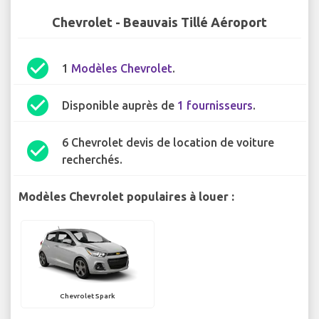
Chevrolet - Beauvais Tillé Aéroport
check_circle
1
Modèles Chevrolet
.
check_circle
Disponible auprès de
1 fournisseurs
.
6 Chevrolet devis de location de voiture
check_circle
recherchés.
Modèles Chevrolet populaires à louer :
Chevrolet Spark