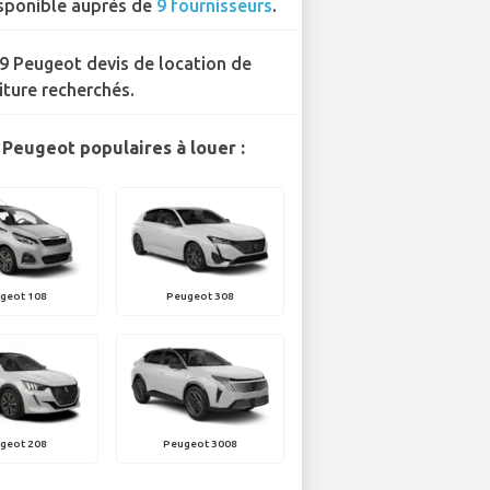
sponible auprès de
9 fournisseurs
.
9 Peugeot devis de location de
iture recherchés.
Peugeot populaires à louer :
geot 108
Peugeot 308
geot 208
Peugeot 3008