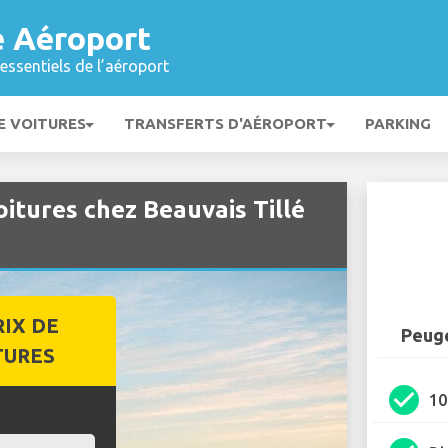
é Aéroport
essentiels de l’aéroport
E VOITURES
TRANSFERTS D'AÉROPORT
PARKING
itures chez Beauvais Tillé
RIX DE
Peuge
TURES
check_circle
1