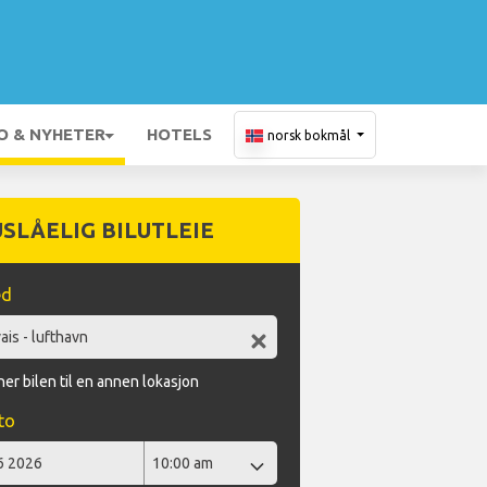
O & NYHETER
HOTELS
norsk bokmål
USLÅELIG BILUTLEIE
ed
er bilen til en annen lokasjon
to