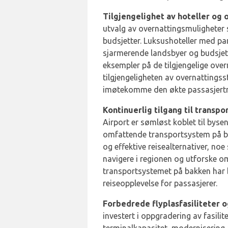
Tilgjengelighet av hoteller og
utvalg av overnattingsmuligheter
budsjetter. Luksushoteller med pa
sjarmerende landsbyer og budsjet
eksempler på de tilgjengelige overn
tilgjengeligheten av overnattingsste
imøtekomme den økte passasjertr
Kontinuerlig tilgang til transp
Airport er sømløst koblet til bys
omfattende transportsystem på bak
og effektive reisealternativer, no
navigere i regionen og utforske o
transportsystemet på bakken har b
reiseopplevelse for passasjerer.
Forbedrede flyplasfasiliteter o
investert i oppgradering av fasilit