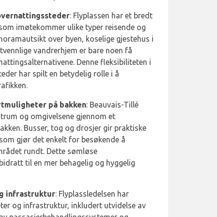
 overnattingssteder
: Flyplassen har et bredt
 som imøtekommer ulike typer reisende og
noramautsikt over byen, koselige gjestehus i
tvennlige vandrerhjem er bare noen få
attingsalternativene. Denne fleksibiliteten i
der har spilt en betydelig rolle i å
afikken.
ortmuligheter på bakken
: Beauvais-Tillé
entrum og omgivelsene gjennom et
ken. Busser, tog og drosjer gir praktiske
e som gjør det enkelt for besøkende å
mrådet rundt. Dette sømløse
idratt til en mer behagelig og hyggelig
g infrastruktur
: Flyplassledelsen har
eter og infrastruktur, inkludert utvidelse av