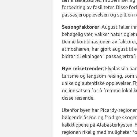
terminalkapasitet, modernisering
forbedring av fasiliteter. Disse f
passasjeropplevelsen og spilt en rol
Sesongfaktorer
: August faller 
behagelig vær, vakker natur og et
Denne kombinasjonen av faktorer, 
atmosfæren, har gjort august til
bidrar til økningen i passasjertrafi
Nye reisetrender
: Flyplassen ha
turisme og langsom reising, som v
unike og autentiske opplevelser. 
og innsatsen for å fremme lokal kul
disse reisende.
Utenfor byen har Picardy-regionen
bølgende åsene og frodige skoger 
kalkklippene på Alabasterkysten. 
regionen rikelig med muligheter fo