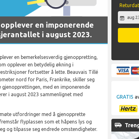
Returda
ss opplever en imponerende
jerantallet i august 2023.
pplever en bemerkelsesverdig gjenoppretting,
om opplever en betydelig økning i
striksjoner fortsetter å lette. Beauvais Tillé
meter nord for Paris, Frankrike, skiller seg
e gjenopprettingen, med en imponerende
jerer i august 2023 sammenlignet med
GRATIS
av
 møte utfordringer med å gjenopprette
 fremstår flyplassen som et håpens lys og
airport_shuttle
Treng
seg og tilpasse seg endrede omstendigheter.