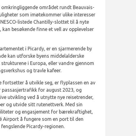
t omkringliggende området rundt Beauvais-
tmuligheter som imøtekommer ulike interesser
NESCO-listede Chantilly-slottet til å nyte
 kan besøkende finne et vell av opplevelser
rtementet i Picardy, er en sjarmerende by
ende kan utforske byens middelalderske
 strukturene i Europa, eller vandre gjennom
gsverkshus og travle kafeer.
ortsetter å utvikle seg, er flyplassen en av
r passasjertrafikk for august 2023, og
ve utvikling ved å utnytte nye reisetrender,
r og utvide sitt rutenettverk. Med sin
iliteter og engasjement for bærekraftighet,
lé Airport å fungere som en port til den
 fengslende Picardy-regionen.