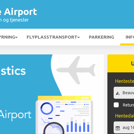
é Airport
n og tjenester
YRNING
FLYPLASSTRANSPORT
PARKERING
INF
Hentest
Return
Henteda