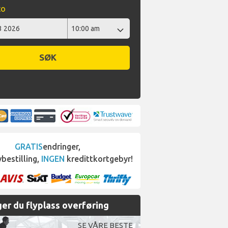
to
SØK
GRATIS
endringer,
bestilling,
INGEN
kredittkortgebyr!
er du flyplass overføring
SE VÅRE BESTE