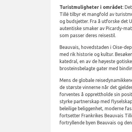
Turistmuligheter i området
: De
Tillé tilbyr et mangfold av turis
og budsjetter. Fra å utforske det U
autentiske smaker av Picardy-mat,
som passer deres reisestil.
Beauvais, hovedstaden i Oise-depa
med rik historie og kultur. Besøk
katedral, en av de høyeste gotiske
brosteinsbelagte gater med bindin
Mens de globale reisedynamikkene f
de største vinnerne når det gjelde
forventes å opprettholde sin positi
styrke partnerskap med flyselskape
beleilige beliggenhet, moderne fas
fortsetter Frankrikes Beauvais Til
fortryllende byen Beauvais og den