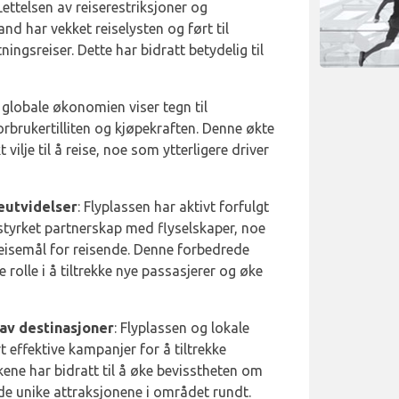
 Lettelsen av reiserestriksjoner og
nd har vekket reiselysten og ført til
tningsreiser. Dette har bidratt betydelig til
 globale økonomien viser tegn til
rbrukertilliten og kjøpekraften. Denne økte
 vilje til å reise, noe som ytterligere driver
eutvidelser
: Flyplassen har aktivt forfulgt
 styrket partnerskap med flyselskaper, noe
 reisemål for reisende. Denne forbedrede
e rolle i å tiltrekke nye passasjerer og øke
av destinasjoner
: Flyplassen og lokale
 effektive kampanjer for å tiltrekke
kene har bidratt til å øke bevisstheten om
 de unike attraksjonene i området rundt.