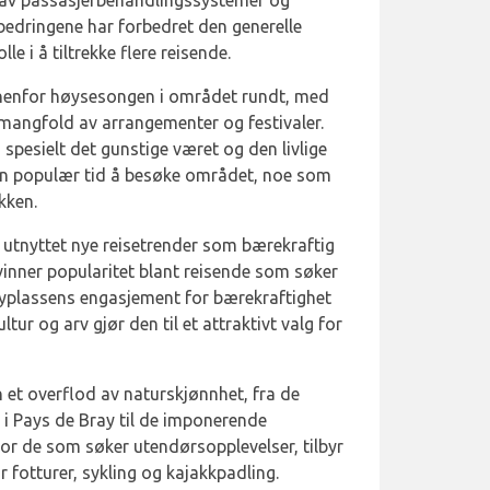
 av passasjerbehandlingssystemer og
orbedringene har forbedret den generelle
le i å tiltrekke flere reisende.
innenfor høysesongen i området rundt, med
 mangfold av arrangementer og festivaler.
spesielt det gunstige været og den livlige
 en populær tid å besøke området, noe som
kken.
r utnyttet nye reisetrender som bærekraftig
inner popularitet blant reisende som søker
Flyplassens engasjement for bærekraftighet
tur og arv gjør den til et attraktivt valg for
 et overflod av naturskjønnhet, fra de
i Pays de Bray til de imponerende
For de som søker utendørsopplevelser, tilbyr
r fotturer, sykling og kajakkpadling.