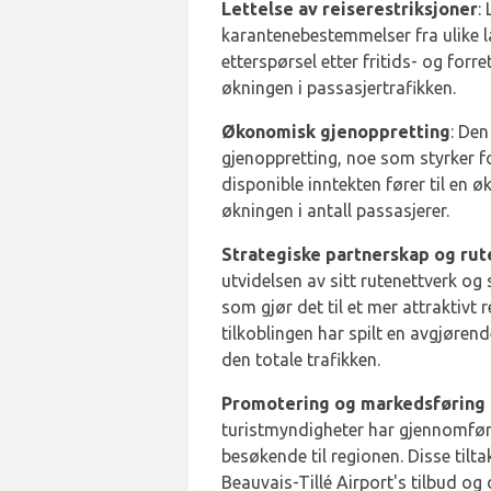
Lettelse av reiserestriksjoner
:
karantenebestemmelser fra ulike la
etterspørsel etter fritids- og forre
økningen i passasjertrafikken.
Økonomisk gjenoppretting
: Den
gjenoppretting, noe som styrker fo
disponible inntekten fører til en økt
økningen i antall passasjerer.
Strategiske partnerskap og rut
utvidelsen av sitt rutenettverk og
som gjør det til et mer attraktivt
tilkoblingen har spilt en avgjørend
den totale trafikken.
Promotering og markedsføring 
turistmyndigheter har gjennomført
besøkende til regionen. Disse tilta
Beauvais-Tillé Airport's tilbud og