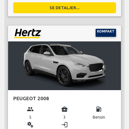
SE DETALJER...
KOMPAKT
PEUGEOT 2008
group
business_center
local_gas_station
5
3
Bensin
miscellaneous_services
login