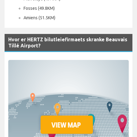
Fosses (49.8KM)
Amiens (51.5KM)
Hvor er HERTZ bilutleiefirmaets skranke Beauvais
Tillé Airport?