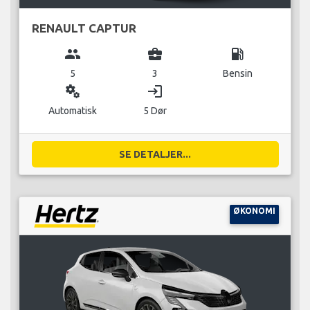
RENAULT CAPTUR
group
business_center
local_gas_station
5
3
Bensin
miscellaneous_services
login
Automatisk
5 Dør
SE DETALJER...
ØKONOMI