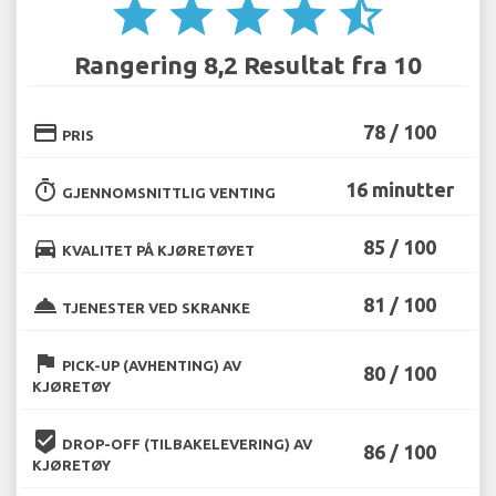
star
star
star
star
star_half
Rangering 8,2 Resultat fra 10
credit_card
78 / 100
PRIS
timer
16 minutter
GJENNOMSNITTLIG VENTING
directions_car
85 / 100
KVALITET PÅ KJØRETØYET
room_service
81 / 100
TJENESTER VED SKRANKE
flag
PICK-UP (AVHENTING) AV
80 / 100
KJØRETØY
beenhere
DROP-OFF (TILBAKELEVERING) AV
86 / 100
KJØRETØY