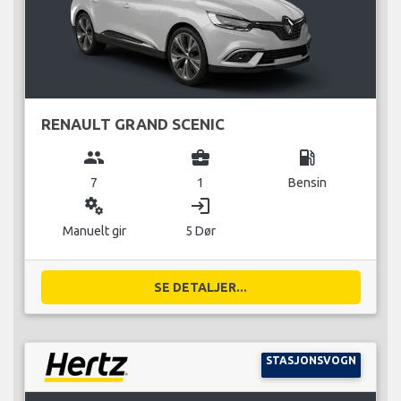
RENAULT GRAND SCENIC
group
business_center
local_gas_station
7
1
Bensin
miscellaneous_services
login
Manuelt gir
5 Dør
SE DETALJER...
STASJONSVOGN