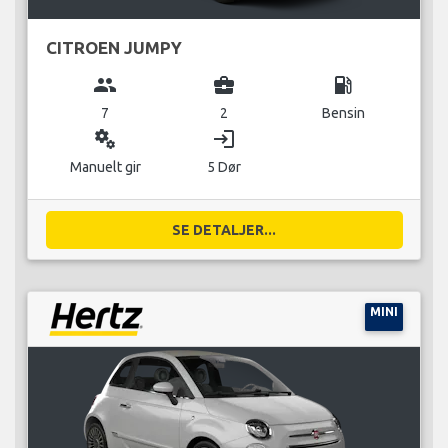
CITROEN JUMPY
group
business_center
local_gas_station
7
2
Bensin
miscellaneous_services
login
Manuelt gir
5 Dør
SE DETALJER...
MINI