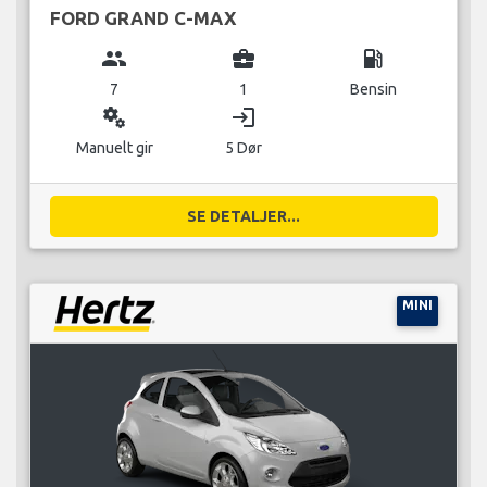
FORD GRAND C-MAX
group
business_center
local_gas_station
7
1
Bensin
miscellaneous_services
login
Manuelt gir
5 Dør
SE DETALJER...
MINI