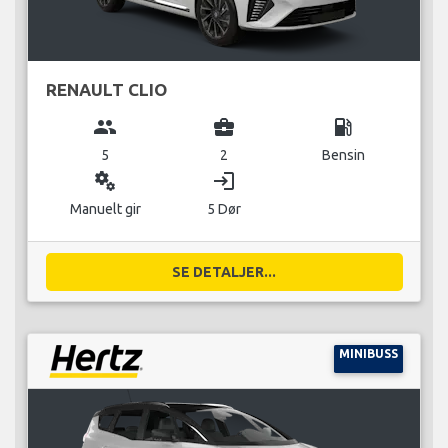
RENAULT CLIO
group
business_center
local_gas_station
5
2
Bensin
miscellaneous_services
login
Manuelt gir
5 Dør
SE DETALJER...
MINIBUSS