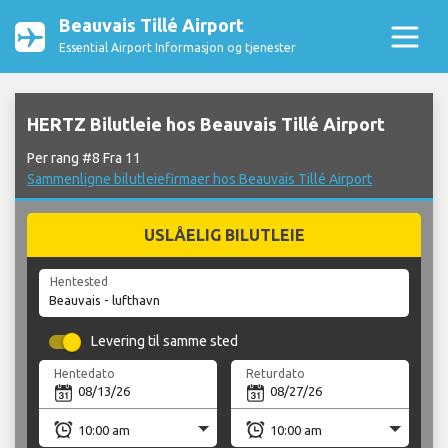
Beauvais Tillé Airport
Essential Airport Informasjon og tjenester
HERTZ Bilutleie hos Beauvais Tillé Airport
Per rang #8 Fra 11
Sammenligne bilutleiefirmaer hos Beauvais Tillé Airport
USLÅELIG BILUTLEIE
Hentested
Levering til samme sted
Hentedato
Returdato