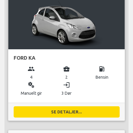
FORD KA
group
business_center
local_gas_station
4
2
Bensin
miscellaneous_services
login
Manuelt gir
3 Dør
SE DETALJER...