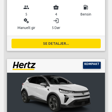
group
business_center
local_gas_station
5
4
Bensin
miscellaneous_services
login
Manuelt gir
5 Dør
SE DETALJER...
KOMPAKT