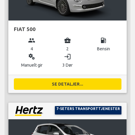
FIAT 500
group
business_center
local_gas_station
4
2
Bensin
miscellaneous_services
login
Manuelt gir
3 Dør
SE DETALJER...
7-SETERS TRANSPORTTJENESTER