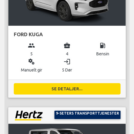
FORD KUGA
group
business_center
local_gas_station
5
4
Bensin
miscellaneous_services
login
Manuelt gir
5 Dør
SE DETALJER...
9-SETERS TRANSPORTTJENESTER