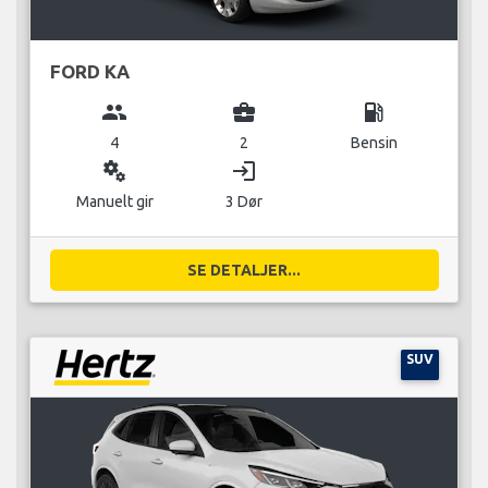
FORD KA
group
business_center
local_gas_station
4
2
Bensin
miscellaneous_services
login
Manuelt gir
3 Dør
SE DETALJER...
SUV