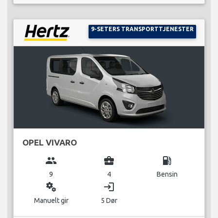
9-SETERS TRANSPORTTJENESTER
OPEL VIVARO
group
business_center
local_gas_station
9
4
Bensin
miscellaneous_services
login
Manuelt gir
5 Dør