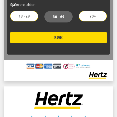
Sjåførens alder:
18 - 29
70+
30 - 69
SØK