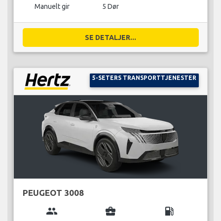
Manuelt gir
5 Dør
SE DETALJER...
5-SETERS TRANSPORTTJENESTER
PEUGEOT 3008
group
business_center
local_gas_station