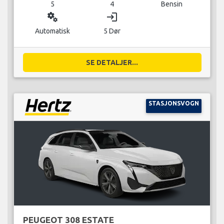
5
4
Bensin
miscellaneous_services
login
Automatisk
5 Dør
SE DETALJER...
STASJONSVOGN
PEUGEOT 308 ESTATE