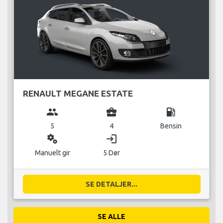
RENAULT MEGANE ESTATE
group
business_center
local_gas_station
5
4
Bensin
miscellaneous_services
login
Manuelt gir
5 Dør
SE DETALJER...
SE ALLE