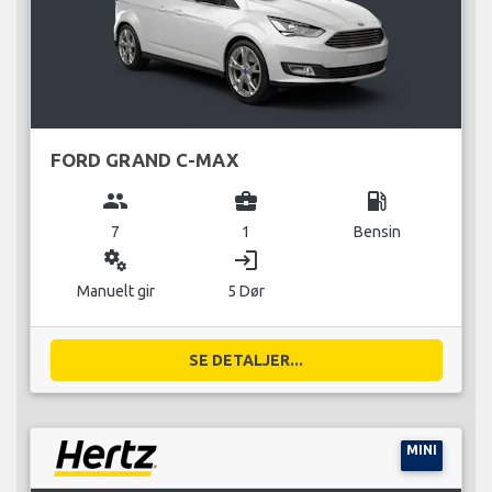
FORD GRAND C-MAX
group
business_center
local_gas_station
7
1
Bensin
miscellaneous_services
login
Manuelt gir
5 Dør
SE DETALJER...
MINI