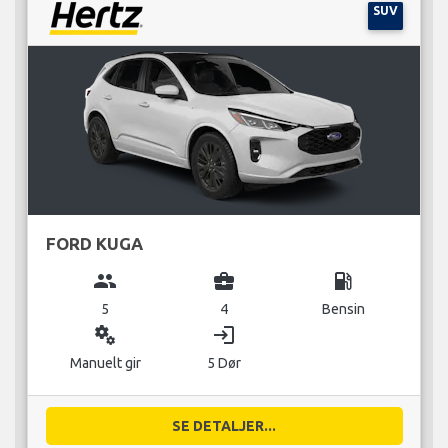
SUV
FORD KUGA
group
business_center
local_gas_station
5
4
Bensin
miscellaneous_services
login
Manuelt gir
5 Dør
SE DETALJER...