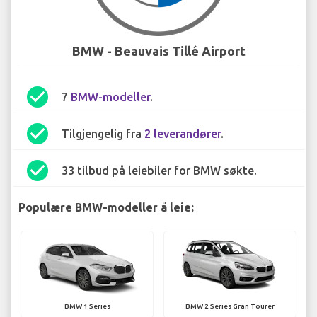
BMW - Beauvais Tillé Airport
check_circle
7
BMW-modeller
.
check_circle
Tilgjengelig fra
2 leverandører
.
check_circle
33 tilbud på leiebiler for BMW søkte.
Populære BMW-modeller å leie:
BMW 1 Series
BMW 2 Series Gran Tourer