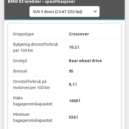
BMW X3 leiebiler – spesifikasjoner
Kroppstype
Crossover
Bykjøring drivstofforbruk
10.2 l
per 100 km
Drivhjul
Rear wheel drive
Brensel
95
Drivstofforbruk på
8.1 l
motorvei per 100 km
Maks
1600 l
bagasjeromskapasitet
Minimum
550 l
bagasjeromskapasitet