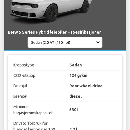
BMW 5 Series Hybrid leiebiler – spesifikasjoner
Kroppstype
Sedan
CO2-utslipp
124 g/km
Drivhjul
Rear wheel drive
Brensel
diesel
Minimum
530 l
bagasjeromskapasitet
Drivstofforbruk for
blandet kjøring per 100
4.7 l