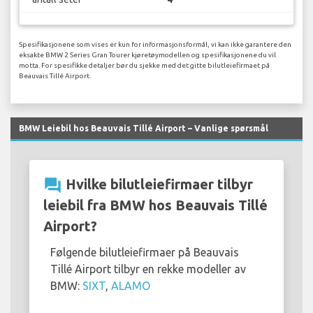
Spesifikasjonene som vises er kun for informasjonsformål, vi kan ikke garantere den
eksakte BMW 2 Series Gran Tourer kjøretøymodellen og spesifikasjonene du vil
motta. For spesifikke detaljer bør du sjekke med det gitte bilutleiefirmaet på
Beauvais Tillé Airport.
BMW Leiebil hos Beauvais Tillé Airport – Vanlige spørsmål
question_answer
Hvilke bilutleiefirmaer tilbyr
leiebil fra BMW hos Beauvais Tillé
Airport?
Følgende bilutleiefirmaer på Beauvais
Tillé Airport tilbyr en rekke modeller av
BMW:
SIXT
,
ALAMO