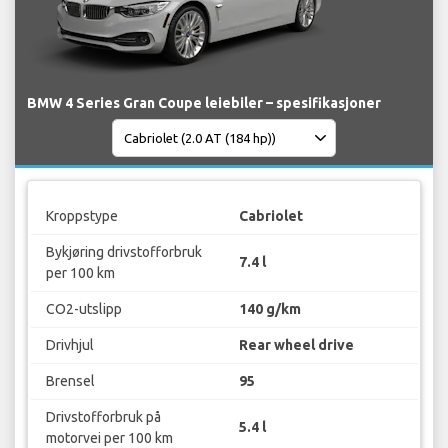
BMW 4 Series Gran Coupe leiebiler – spesifikasjoner
Kroppstype
Cabriolet
Bykjøring drivstofforbruk
7.4 l
per 100 km
CO2-utslipp
140 g/km
Drivhjul
Rear wheel drive
Brensel
95
Drivstofforbruk på
5.4 l
motorvei per 100 km