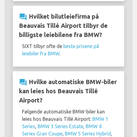
question_answer
Hvilket bilutleiefirma på
Beauvais Tillé Airport tilbyr de
billigste leiebilene fra BMW?
SIXT tilbyr ofte de
beste prisene på
leiebiler fra BMW
.
question_answer
Hvilke automatiske BMW-biler
kan leies hos Beauvais Tillé
Airport?
Følgende automatiske BMW-biler kan
leies hos Beauvais Tillé Airport:
BMW 1
Series
,
BMW 3 Series Estate
,
BMW 4
Series Gran Coupe
,
BMW 5 Series Hybrid
,