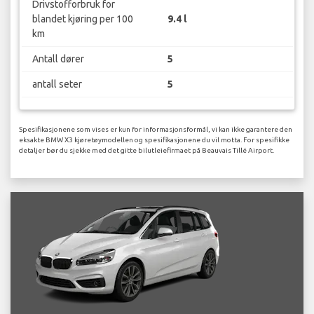
Drivstofforbruk for
blandet kjøring per 100
9.4 l
km
Antall dører
5
antall seter
5
Spesifikasjonene som vises er kun for informasjonsformål, vi kan ikke garantere den
eksakte BMW X3 kjøretøymodellen og spesifikasjonene du vil motta. For spesifikke
detaljer bør du sjekke med det gitte bilutleiefirmaet på Beauvais Tillé Airport.