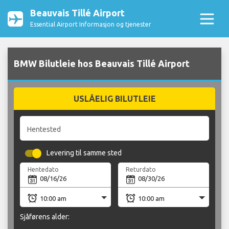
Beauvais Tillé Airport
Essential Airport Informasjon og tjenester
BMW Bilutleie hos Beauvais Tillé Airport
USLÅELIG BILUTLEIE
Hentested
Levering til samme sted
Hentedato
Returdato
Sjåførens alder: