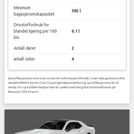
Minimum
385 l
bagasjeromskapasitet
Drivstofforbruk for
blandet kjøring per 100
6.1 l
km
Antall dører
2
antall seter
4
Spesifikasjonene som vises er kun for informasjonsformål, vi kan ikke garantere den
eksakte BMW 4 Series Gran Coupe kjøretøymodellen og spesifikasjonene du vil
motta. For spesifikke detaljer bør du sjekke med det gitte bilutleiefirmaet på
Beauvais Tillé Airport.