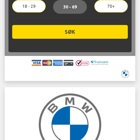
18 - 29
70+
30 - 69
SØK