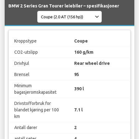
BMW 2 Series Gran Tourer leiebiler – spesifikasjoner
Kroppstype
Coupe
CO2-utslipp
160 g/km
Drivhjul
Rear wheel drive
Brensel
95
Minimum
390 l
bagasjeromskapasitet
Drivstofforbruk for
blandet kjøring per 100
7.1 l
km
Antall dører
2
antall seter
4