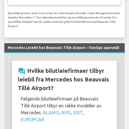
Spesifikasjonene som vises er kun for informasjonsformål, vi kan ikke garantere den
eksakte Mercedes C Class kjøretøymodellen og spesifikasjonene du vil motta. For
spesifikke detaljer bør du sjekke med det gitte bilutleiefirmaet på Beauvais Tillé
Airport.
Mercedes Leiebil hos Beauvais Tillé Airport – Vanlige spørsmål
question_answer
Hvilke bilutleiefirmaer tilbyr
leiebil fra Mercedes hos Beauvais
Tillé Airport?
Følgende bilutleiefirmaer på Beauvais
Tillé Airport tilbyr en rekke modeller av
Mercedes:
ALAMO
,
AVIS
,
SIXT
,
EUROPCAR