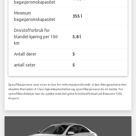
bagasjeromskapasitet
Minimum
355 l
bagasjeromskapasitet
Drivstofforbruk for
blandet kjøring per 100
5.8 l
km
Antall dører
5
antall seter
5
Spesifikasjonene som vises er kun for informasjonsformål, vi kan ikke garantere den
eksakte Mercedes A Class kjøretøymodellen og spesifikasjonene du vil motta. For
spesifikke detaljer bør du sjekke med det gitte bilutleiefirmaet på Beauvais Tillé
Airport.