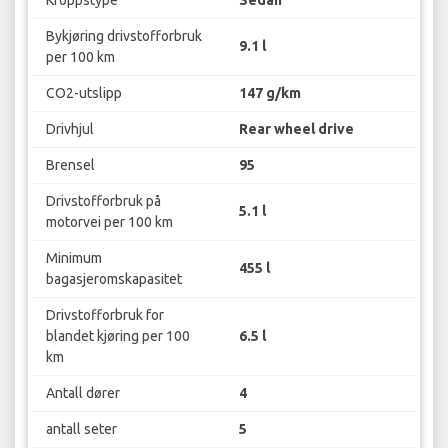
Bykjøring drivstofforbruk
9.1 l
per 100 km
CO2-utslipp
147 g/km
Drivhjul
Rear wheel drive
Brensel
95
Drivstofforbruk på
5.1 l
motorvei per 100 km
Minimum
455 l
bagasjeromskapasitet
Drivstofforbruk for
blandet kjøring per 100
6.5 l
km
Antall dører
4
antall seter
5