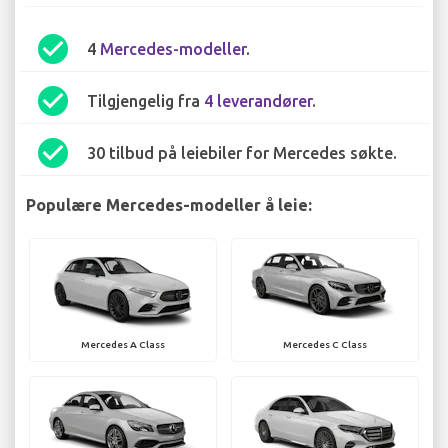
check_circle
4
Mercedes-modeller
.
check_circle
Tilgjengelig fra
4 leverandører
.
check_circle
30 tilbud på leiebiler for Mercedes søkte.
Populære Mercedes-modeller å leie:
Mercedes A Class
Mercedes C Class