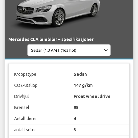
Mercedes CLA leiebiler – spesifikasjoner
Kroppstype
Sedan
CO2-utslipp
147 g/km
Drivhjul
Front wheel drive
Brensel
95
Antall dører
4
antall seter
5