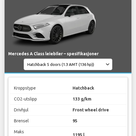
Mercedes A Class leiebiler – spesifikasjoner
Kroppstype
Hatchback
CO2-utslipp
133 g/km
Drivhjul
Front wheel drive
Brensel
95
Maks
1195 l