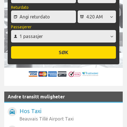
Returdato
Passasjerer
SØK
Andre transitt muligheter
Hos Taxi
local_taxi
Beauvais Tillé Airport Taxi