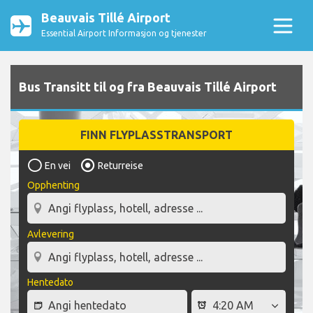
Beauvais Tillé Airport
Essential Airport Informasjon og tjenester
Bus Transitt til og fra Beauvais Tillé Airport
FINN FLYPLASSTRANSPORT
En vei
Returreise
Opphenting
Avlevering
Hentedato