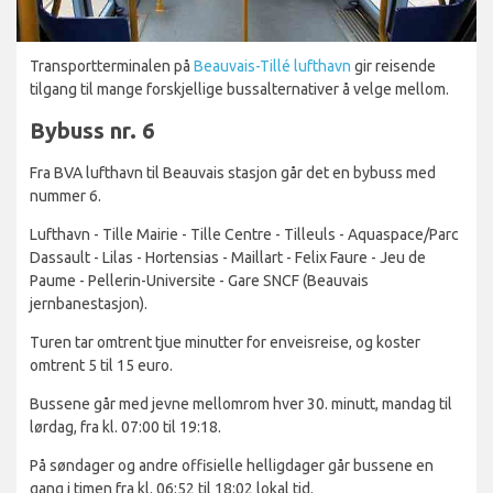
Transportterminalen på
Beauvais-Tillé lufthavn
gir reisende
tilgang til mange forskjellige bussalternativer å velge mellom.
Bybuss nr. 6
Fra BVA lufthavn til Beauvais stasjon går det en bybuss med
nummer 6.
Lufthavn - Tille Mairie - Tille Centre - Tilleuls - Aquaspace/Parc
Dassault - Lilas - Hortensias - Maillart - Felix Faure - Jeu de
Paume - Pellerin-Universite - Gare SNCF (Beauvais
jernbanestasjon).
Turen tar omtrent tjue minutter for enveisreise, og koster
omtrent 5 til 15 euro.
Bussene går med jevne mellomrom hver 30. minutt, mandag til
lørdag, fra kl. 07:00 til 19:18.
På søndager og andre offisielle helligdager går bussene en
gang i timen fra kl. 06:52 til 18:02 lokal tid.