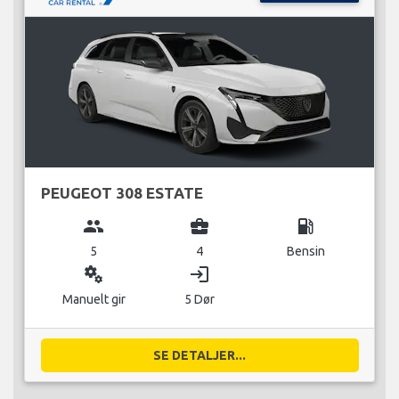
PEUGEOT 308 ESTATE
group
business_center
local_gas_station
5
4
Bensin
miscellaneous_services
login
Manuelt gir
5 Dør
SE DETALJER...