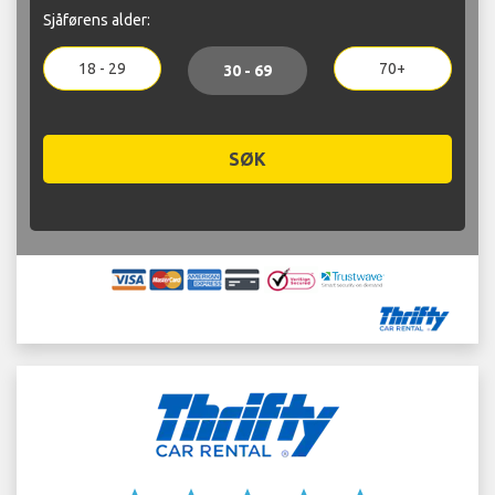
Sjåførens alder:
18 - 29
70+
30 - 69
SØK