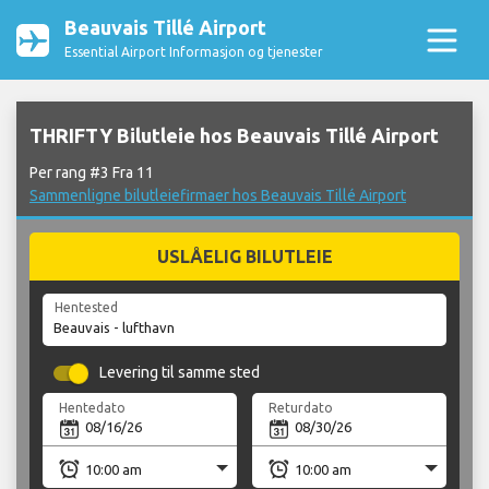
Beauvais Tillé Airport
Essential Airport Informasjon og tjenester
THRIFTY Bilutleie hos Beauvais Tillé Airport
Per rang #3 Fra 11
Sammenligne bilutleiefirmaer hos Beauvais Tillé Airport
USLÅELIG BILUTLEIE
Hentested
Levering til samme sted
Hentedato
Returdato