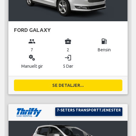
FORD GALAXY
group
business_center
local_gas_station
7
2
Bensin
miscellaneous_services
login
Manuelt gir
5 Dør
SE DETALJER...
7-SETERS TRANSPORTTJENESTER