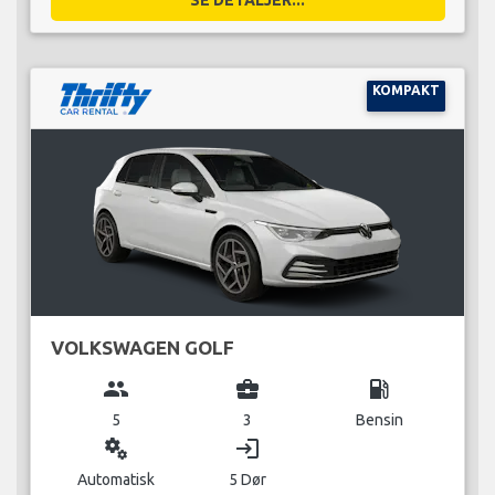
KOMPAKT
VOLKSWAGEN GOLF
group
business_center
local_gas_station
5
3
Bensin
miscellaneous_services
login
Automatisk
5 Dør