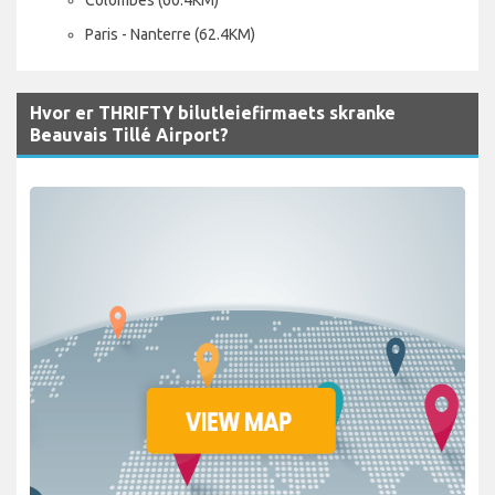
Paris - Nanterre (62.4KM)
Hvor er THRIFTY bilutleiefirmaets skranke
Beauvais Tillé Airport?