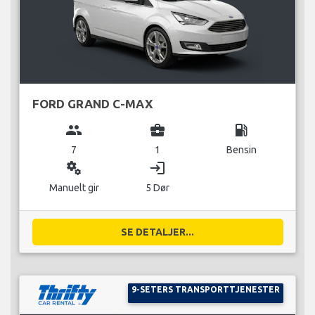
FORD GRAND C-MAX
group
business_center
local_gas_station
7
1
Bensin
miscellaneous_services
login
Manuelt gir
5 Dør
SE DETALJER...
9-SETERS TRANSPORTTJENESTER