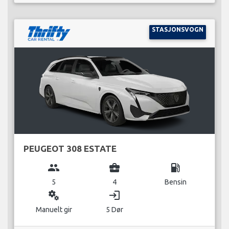
STASJONSVOGN
PEUGEOT 308 ESTATE
group
business_center
local_gas_station
5
4
Bensin
miscellaneous_services
login
Manuelt gir
5 Dør