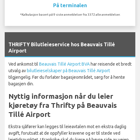
På terminalen
*Kalkulasjon basert på 9 siste anmeldelser fra 3372 alle anmeldelser.
`
THRIFTY Bilutleieservice hos Beauvais Tillé
Airport
Ved ankomst til
Beauvais Tillé Airport BVA
har reisende et bredt
utvalg av
bilutleieselskaper på Beauvais Tillé Airport
tilgjengelig. Før du forlater bagasjeområdet, sørg for å hente
bagasjen din.
Nyttig informasjon når du leier
kjøretøy fra Thrifty på Beauvais
Tillé Airport
Ekstra sjåfører kan legges til leieavtalen mot en ekstra daglig
avgift, forutsatt at de oppfyller kravene og er til stede ved
leietidspunktet. I Frankrike skal du kjøre på høyre side av veien.