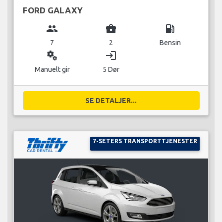
FORD GALAXY
group
business_center
local_gas_station
7
2
Bensin
miscellaneous_services
login
Manuelt gir
5 Dør
SE DETALJER...
7-SETERS TRANSPORTTJENESTER