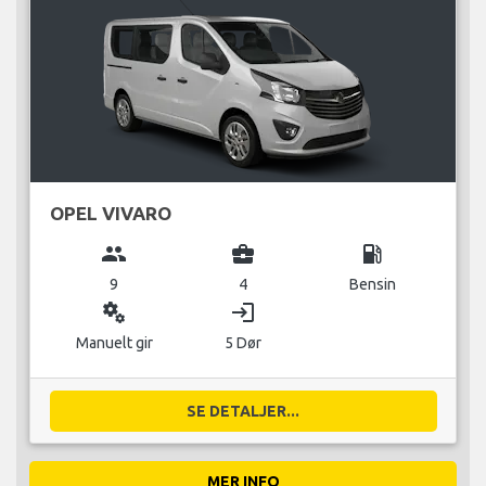
OPEL VIVARO
group
business_center
local_gas_station
9
4
Bensin
miscellaneous_services
login
Manuelt gir
5 Dør
SE DETALJER...
MER INFO