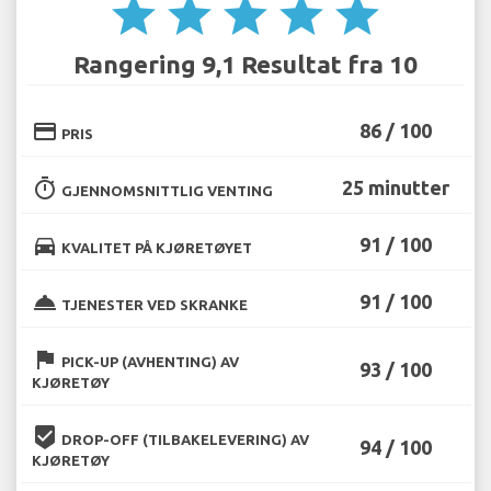
star
star
star
star
star
Rangering 9,1 Resultat fra 10
credit_card
86 / 100
PRIS
timer
25 minutter
GJENNOMSNITTLIG VENTING
directions_car
91 / 100
KVALITET PÅ KJØRETØYET
room_service
91 / 100
TJENESTER VED SKRANKE
flag
PICK-UP (AVHENTING) AV
93 / 100
KJØRETØY
beenhere
DROP-OFF (TILBAKELEVERING) AV
94 / 100
KJØRETØY