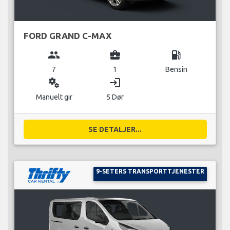
FORD GRAND C-MAX
group
business_center
local_gas_station
7
1
Bensin
miscellaneous_services
login
Manuelt gir
5 Dør
SE DETALJER...
9-SETERS TRANSPORTTJENESTER