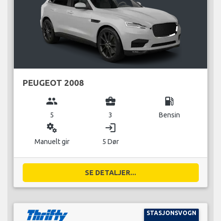
PEUGEOT 2008
group
business_center
local_gas_station
5
3
Bensin
miscellaneous_services
login
Manuelt gir
5 Dør
SE DETALJER...
STASJONSVOGN