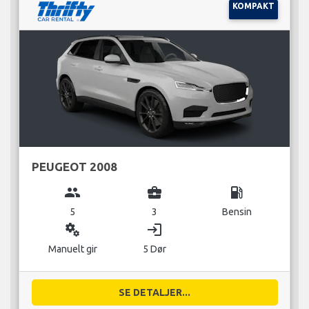
KOMPAKT
PEUGEOT 2008
group
business_center
local_gas_station
5
3
Bensin
miscellaneous_services
login
Manuelt gir
5 Dør
SE DETALJER...