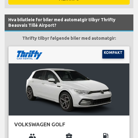
Hva bilutleie for biler med automatgir tilbyr Thrifty
Beauvais Tillé Airport?
Thrifty tilbyr følgende biler med automatgir:
KOMPAKT
VOLKSWAGEN GOLF
group
business_center
local_gas_station