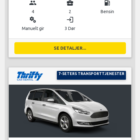
group
business_center
local_gas_station
4
2
Bensin
miscellaneous_services
login
Manuelt gir
3 Dør
SE DETALJER...
7-SETERS TRANSPORTTJENESTER