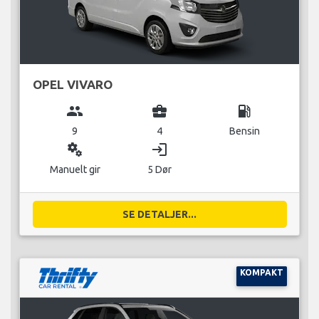
OPEL VIVARO
group
business_center
local_gas_station
9
4
Bensin
miscellaneous_services
login
Manuelt gir
5 Dør
SE DETALJER...
KOMPAKT