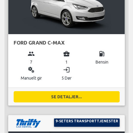
FORD GRAND C-MAX
group
business_center
local_gas_station
7
1
Bensin
miscellaneous_services
login
Manuelt gir
5 Dør
SE DETALJER...
9-SETERS TRANSPORTTJENESTER