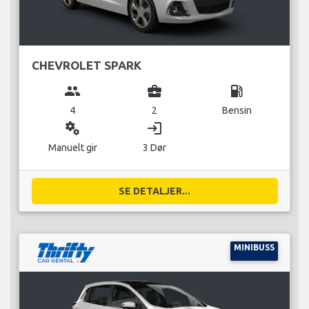
CHEVROLET SPARK
group
business_center
local_gas_station
4
2
Bensin
miscellaneous_services
login
Manuelt gir
3 Dør
SE DETALJER...
MINIBUSS