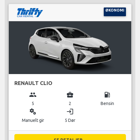
ØKONOMI
RENAULT CLIO
group
business_center
local_gas_station
5
2
Bensin
miscellaneous_services
login
Manuelt gir
5 Dør
SE DETALJER...