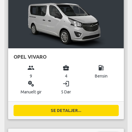
OPEL VIVARO
group
business_center
local_gas_station
9
4
Bensin
miscellaneous_services
login
Manuelt gir
5 Dør
SE DETALJER...