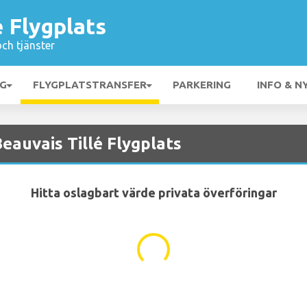
é Flygplats
och tjänster
NG
FLYGPLATSTRANSFER
PARKERING
INFO & N
Beauvais Tillé Flygplats
Hitta oslagbart värde privata överföringar
...