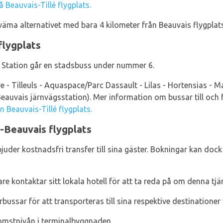
å Beauvais-Tillé flygplats.
äma alternativet med bara 4 kilometer från Beauvais flygplats
flygplats
s Station går en stadsbuss under nummer 6.
tre - Tilleuls - Aquaspace/Parc Dassault - Lilas - Hortensias - M
(Beauvais järnvägsstation). Mer information om bussar till och 
ån Beauvais-Tillé flygplats.
s-Beauvais flygplats
juder kostnadsfri transfer till sina gäster. Bokningar kan doc
 kontaktar sitt lokala hotell för att ta reda på om denna tjä
ussar för att transporteras till sina respektive destinationer
omstnivån i terminalbyggnaden.