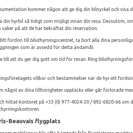
okumentation kommer någon att ge dig din bilnyckel och visa di
oka din hyrbil så tidigt som möjligt innan din resa. Dessutom, i
 säker på att de har bekräftat din reservation.
itt fordon till biluthyrningscentret, ta bort alla dina personlig
läggningen som är avsedd för detta ändamål.
e till att du ger dig gott om tid för resan. Ring biluthyrningsf
ningsföretagets villkor och bestämmelser när de hyr ett fordon
 något av dina tillhörigheter upptäcks eller går förlorade me
och hittat-kontoret på +33 (0) 977-4024-20 / 892-6820-66 om du
uthyrningskontoren.
is-Beauvais flygplats