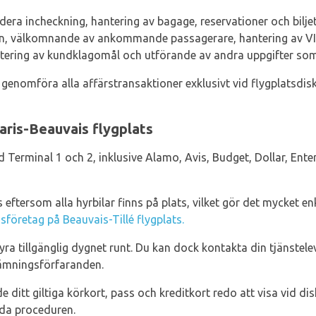
dera incheckning, hantering av bagage, reservationer och bilj
on, välkomnande av ankommande passagerare, hantering av VIP
tering av kundklagomål och utförande av andra uppgifter som 
genomföra alla affärstransaktioner exklusivt vid flygplatsdisk
aris-Beauvais flygplats
d Terminal 1 och 2, inklusive Alamo, Avis, Budget, Dollar, Enter
s eftersom alla hyrbilar finns på plats, vilket gör det mycket e
gsföretag på Beauvais-Tillé flygplats.
 hyra tillgänglig dygnet runt. Du kan dock kontakta din tjänstel
lämningsförfaranden.
de ditt giltiga körkort, pass och kreditkort redo att visa vid d
nda proceduren.