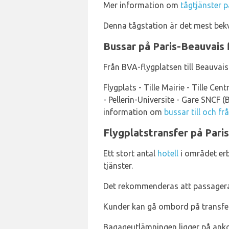
Mer information om
tågtjänster p
Denna tågstation är det mest bekv
Bussar på Paris-Beauvais 
Från BVA-flygplatsen till Beauvai
Flygplats - Tille Mairie - Tille Cen
- Pellerin-Universite - Gare SNCF 
information om
bussar till och fr
Flygplatstransfer på Pari
Ett stort antal
hotell
i området erb
tjänster.
Det rekommenderas att passagerare
Kunder kan gå ombord på transferb
Bagageutlämningen ligger på ank