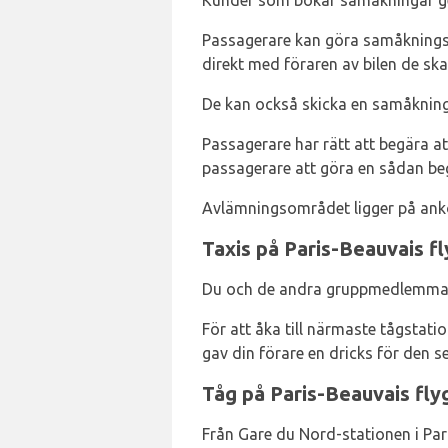
Kunder som bokar samåkningar ge
Passagerare kan göra samåkningsr
direkt med föraren av bilen de sk
De kan också skicka en samåknings
Passagerare har rätt att begära at
passagerare att göra en sådan beg
Avlämningsområdet ligger på ank
Taxis på Paris-Beauvais f
Du och de andra gruppmedlemmarna
För att åka till närmaste tågstat
gav din förare en dricks för den 
Tåg på Paris-Beauvais fly
Från Gare du Nord-stationen i Par