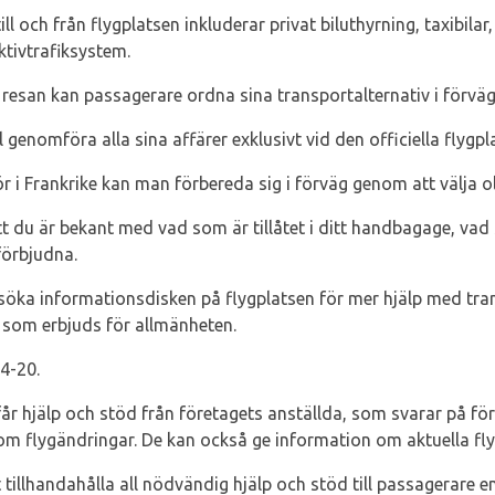
till och från flygplatsen inkluderar privat biluthyrning, taxibila
ktivtrafiksystem.
 resan kan passagerare ordna sina transportalternativ i förväg
enomföra alla sina affärer exklusivt vid den officiella flygpl
r i Frankrike kan man förbereda sig i förväg genom att välja ol
tt du är bekant med vad som är tillåtet i ditt handbagage, vad s
förbjudna.
öka informationsdisken på flygplatsen för mer hjälp med tran
som erbjuds för allmänheten.
4-20.
 får hjälp och stöd från företagets anställda, som svarar på f
m flygändringar. De kan också ge information om aktuella fly
 tillhandahålla all nödvändig hjälp och stöd till passagerare e