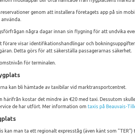
nom mobilappar blir ofta hämtade från flygplatsens marktra
eservationer genom att installera företagets app på sin mo
a använda.
förfrågan några dagar innan sin flygning för att undvika even
t förare visar identifikationshandlingar och bokningsuppgifter.
äran. Detta görs för att säkerställa passagerarnas säkerhet.
omstnivån för terminalen.
lygplats
 kan bli hämtade av taxibilar vid marktransportcentret.
ion härifrån kostar det mindre än €20 med taxi. Dessutom sku
service de har utfört. Mer information om
taxis på Beauvais-Till
gplats
is kan man ta ett regionalt expresståg (även känt som "TER") t