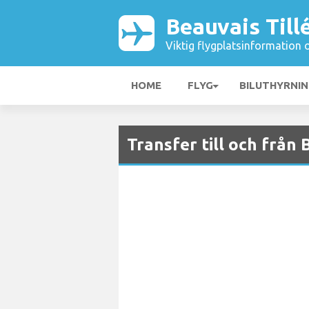
Beauvais Till
Viktig flygplatsinformation 
HOME
FLYG
BILUTHYRNI
Transfer till och från 