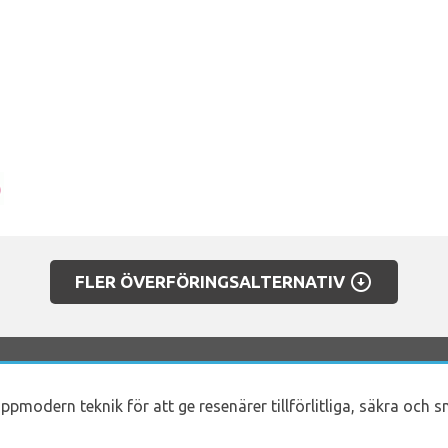
arrow_circle_down
FLER ÖVERFÖRINGSALTERNATIV
ppmodern teknik för att ge resenärer tillförlitliga, säkra och 