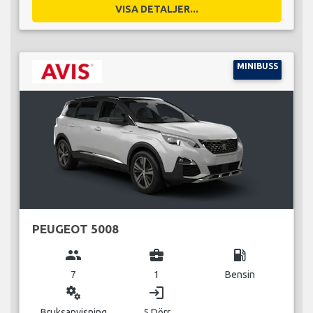
VISA DETALJER...
MINIBUSS
PEUGEOT 5008
group
business_center
local_gas_station
7
1
Bensin
miscellaneous_services
login
Bruksanvisning
5 Dörr