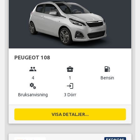
PEUGEOT 108
group
business_center
local_gas_station
4
1
Bensin
miscellaneous_services
login
Bruksanvisning
3 Dörr
VISA DETALJER...
EKONOMI