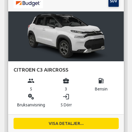
SUV
CITROEN C3 AIRCROSS
group
business_center
local_gas_station
5
3
Bensin
miscellaneous_services
login
Bruksanvisning
5 Dörr
VISA DETALJER...