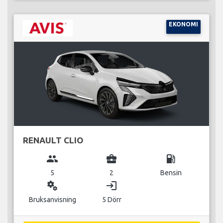
EKONOMI
RENAULT CLIO
group
business_center
local_gas_station
5
2
Bensin
miscellaneous_services
login
Bruksanvisning
5 Dörr