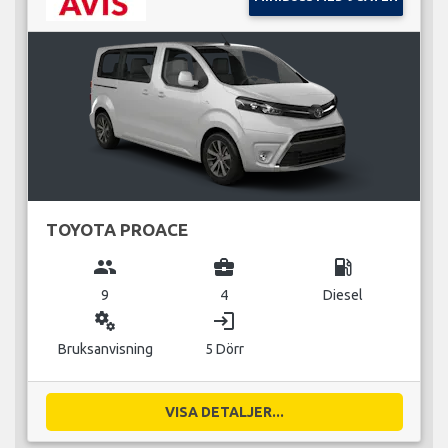
TOYOTA PROACE
group
business_center
local_gas_station
9
4
Diesel
miscellaneous_services
login
Bruksanvisning
5 Dörr
VISA DETALJER...