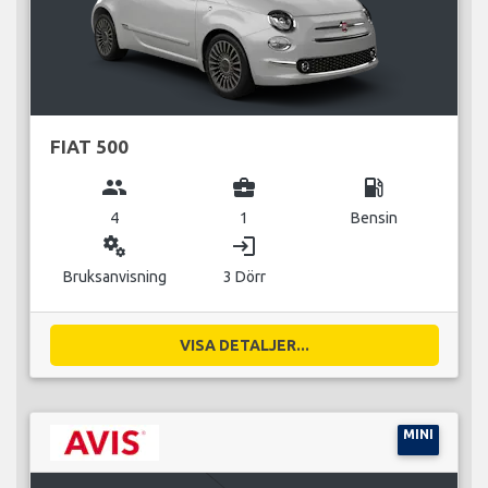
FIAT 500
group
business_center
local_gas_station
4
1
Bensin
miscellaneous_services
login
Bruksanvisning
3 Dörr
VISA DETALJER...
MINI