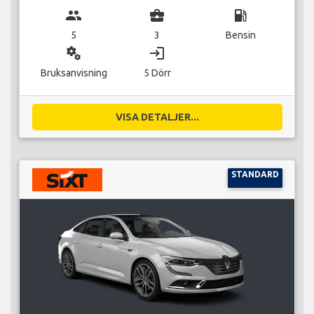
group
business_center
local_gas_station
5
3
Bensin
miscellaneous_services
login
Bruksanvisning
5 Dörr
VISA DETALJER...
STANDARD