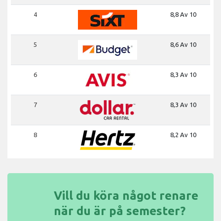
4
8,8 Av 10
5
8,6 Av 10
6
8,3 Av 10
7
8,3 Av 10
8
8,2 Av 10
Vill du köra något renare
när du är på semester?