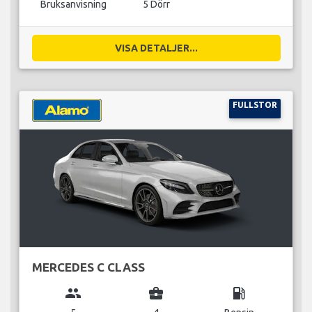
Bruksanvisning
5 Dörr
VISA DETALJER...
FULLSTOR
MERCEDES C CLASS
group
business_center
local_gas_station