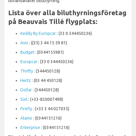
tillhandahåller biluthyrning.
Lista över alla biluthyrningsföretag
på Beauvais Tillé flygplats:
Keddy By Europcar
: (33 0 344450236)
Avis
: ((33) 3 44 15 59 81)
Budget
: (0344155981)
Europcar
: (33 0 344450236)
Thrifty
: (344450128)
Hertz
: (03 44 450128)
Dollar
: (344450128)
Sixt
: (+33-820007498)
Firefly
: (+33 3 44 027035)
Alamo
: (0344151216)
Enterprise
: (0344151216)