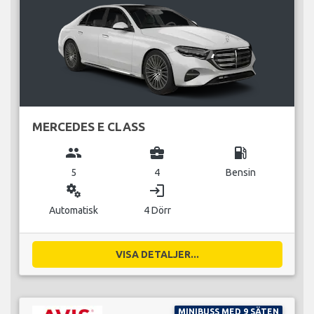
MERCEDES E CLASS
group
business_center
local_gas_station
5
4
Bensin
miscellaneous_services
login
Automatisk
4 Dörr
VISA DETALJER...
MINIBUSS MED 9 SÄTEN