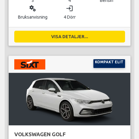
5
4
Bensin
miscellaneous_services
login
Bruksanvisning
4 Dörr
VISA DETALJER...
KOMPAKT ELIT
VOLKSWAGEN GOLF