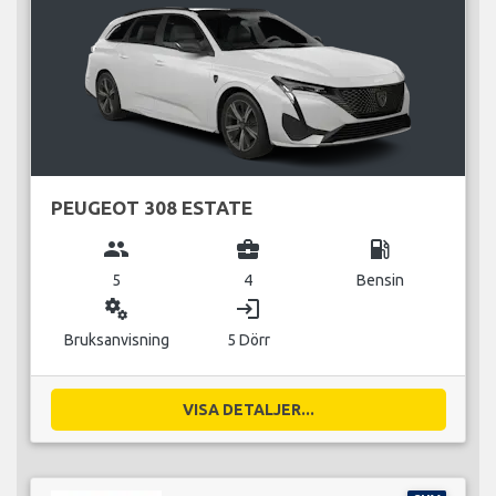
PEUGEOT 308 ESTATE
group
business_center
local_gas_station
5
4
Bensin
miscellaneous_services
login
Bruksanvisning
5 Dörr
VISA DETALJER...