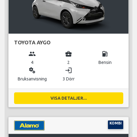
TOYOTA AYGO
group
business_center
local_gas_station
4
2
Bensin
miscellaneous_services
login
Bruksanvisning
3 Dörr
VISA DETALJER...
KOMBI