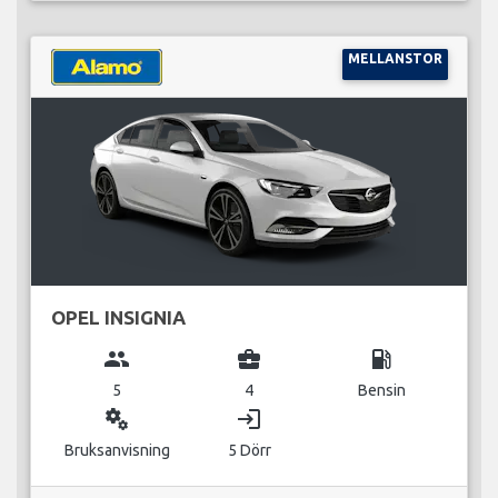
MELLANSTOR
OPEL INSIGNIA
group
business_center
local_gas_station
5
4
Bensin
miscellaneous_services
login
Bruksanvisning
5 Dörr