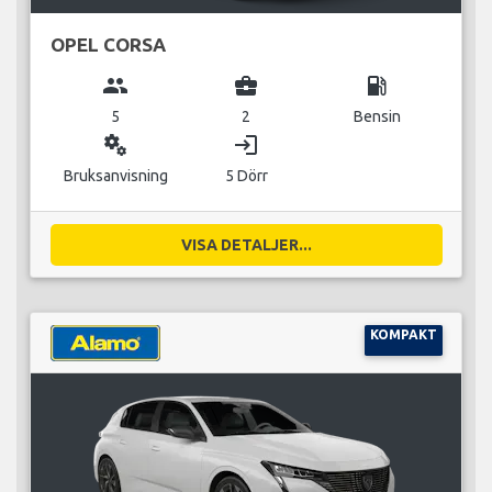
OPEL CORSA
group
business_center
local_gas_station
5
2
Bensin
miscellaneous_services
login
Bruksanvisning
5 Dörr
VISA DETALJER...
KOMPAKT