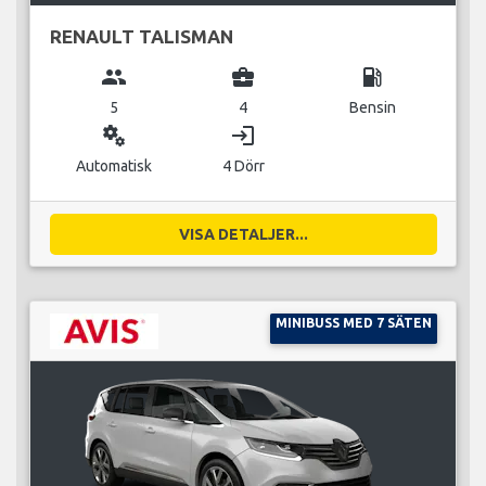
RENAULT TALISMAN
group
business_center
local_gas_station
5
4
Bensin
miscellaneous_services
login
Automatisk
4 Dörr
VISA DETALJER...
MINIBUSS MED 7 SÄTEN