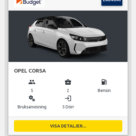
OPEL CORSA
group
business_center
local_gas_station
5
2
Bensin
miscellaneous_services
login
Bruksanvisning
5 Dörr
VISA DETALJER...