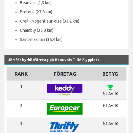
Beauvais (1,3 km)
Breteuil (23,8 km)
Creil - Nogent-sur-oise (33,2 km)
Chambly (35,0 km)
Saint-maximin (35,4 km)
Jämför hyrbilsföretag på Beauvais Tillé Flygplats
RANK
FÖRETAG
BETYG
emoji_events
1
9,4 Av 10
2
9,3 Av 10
3
9,1 Av 10