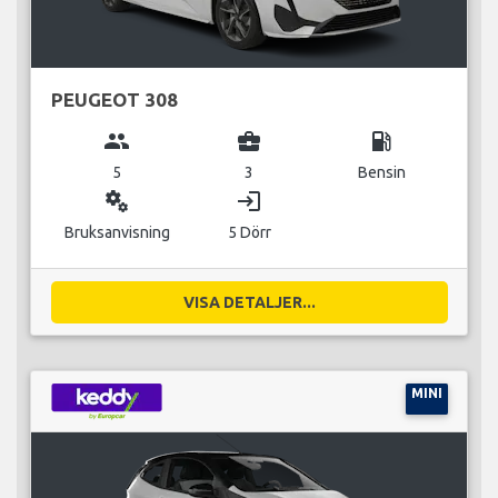
PEUGEOT 308
group
business_center
local_gas_station
5
3
Bensin
miscellaneous_services
login
Bruksanvisning
5 Dörr
VISA DETALJER...
MINI