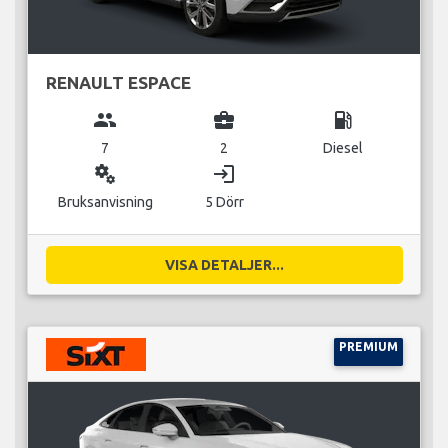
RENAULT ESPACE
group
business_center
local_gas_station
7
2
Diesel
miscellaneous_services
login
Bruksanvisning
5 Dörr
VISA DETALJER...
PREMIUM