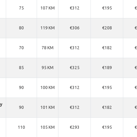
75
107 KM
€312
€195
€
80
119 KM
€306
€208
€
70
78 KM
€312
€182
€
85
95 KM
€325
€189
€
90
100 KM
€312
€195
€
cy
90
101 KM
€312
€182
€
110
105 KM
€293
€195
€