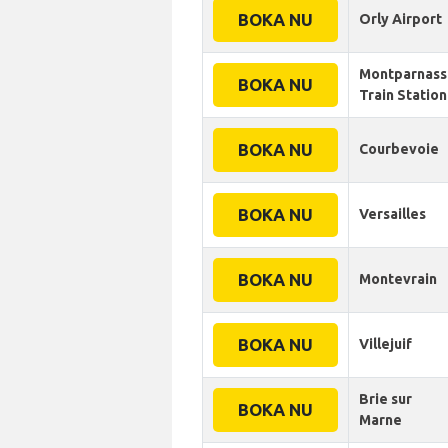
BOKA NU
Orly Airport
Montparnass
BOKA NU
Train Station
BOKA NU
Courbevoie
BOKA NU
Versailles
BOKA NU
Montevrain
BOKA NU
Villejuif
Brie sur
BOKA NU
Marne