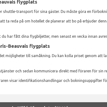
eauvais flygplats
r shuttle-transport för sina gäster. Du måste göra en förbokni
att ta reda på om hotellet de planerar att bo på erbjuder den
u har fått dina flygbiljetter, men senast en vecka innan avre
ris-Beauvais flygplats
det möjligheter till samåkning. Du kan kolla priset genom att la
jänster och sedan kommunicera direkt med föraren för sin r
raren visar identifikationshandlingar och bokningsuppgifter fö