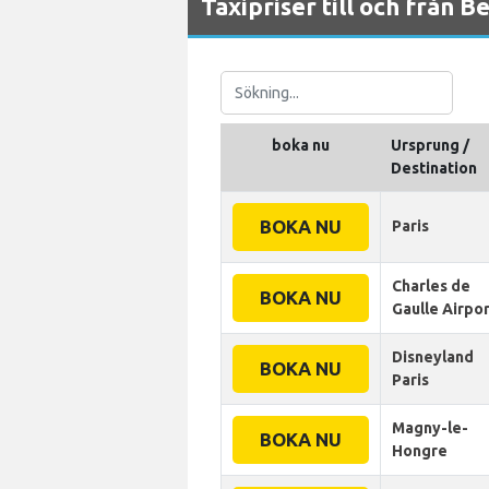
Taxipriser till och från B
boka nu
Ursprung /
Destination
BOKA NU
Paris
Charles de
BOKA NU
Gaulle Airpo
Disneyland
BOKA NU
Paris
Magny-le-
BOKA NU
Hongre