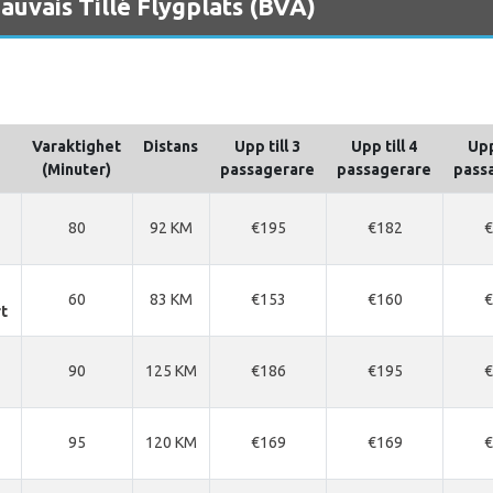
eauvais Tillé Flygplats (BVA)
Varaktighet
Distans
Upp till 3
Upp till 4
Upp
(Minuter)
passagerare
passagerare
pass
80
92 KM
€195
€182
€
60
83 KM
€153
€160
€
rt
90
125 KM
€186
€195
€
95
120 KM
€169
€169
€