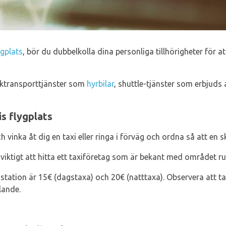
ygplats
, bör du dubbelkolla dina personliga tillhörigheter för att
rktransporttjänster som
hyrbilar
, shuttle-tjänster som erbjuds 
is flygplats
vinka åt dig en taxi eller ringa i förväg och ordna så att en ski
 viktigt att hitta ett taxiföretag som är bekant med området ru
station är 15€ (dagstaxa) och 20€ (natttaxa). Observera att t
lande.