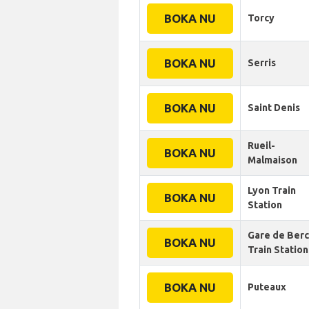
BOKA NU
Torcy
BOKA NU
Serris
BOKA NU
Saint Denis
Rueil-
BOKA NU
Malmaison
Lyon Train
BOKA NU
Station
Gare de Ber
BOKA NU
Train Station
BOKA NU
Puteaux