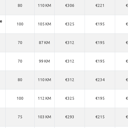
80
110 KM
€306
€221
€
e
100
105 KM
€325
€195
€
70
87 KM
€312
€195
€
70
99 KM
€312
€195
€
80
110 KM
€312
€234
€
100
112 KM
€325
€195
€
75
103 KM
€293
€215
€