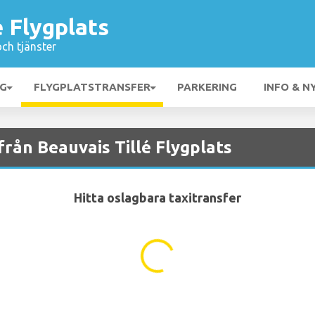
é Flygplats
och tjänster
NG
FLYGPLATSTRANSFER
PARKERING
INFO & N
 från Beauvais Tillé Flygplats
Hitta oslagbara taxitransfer
...