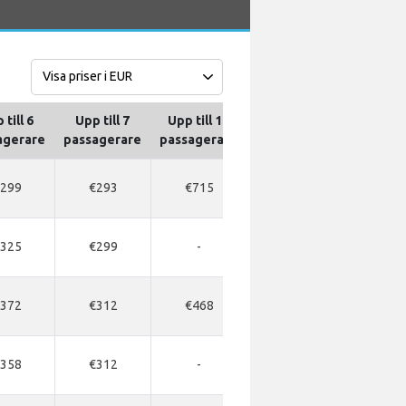
 till 6
Upp till 7
Upp till 10
Upp till 13
Upp till
agerare
passagerare
passagerare
passagerare
passage
299
€293
€715
€715
€715
325
€299
-
-
-
372
€312
€468
€468
€494
358
€312
-
-
-