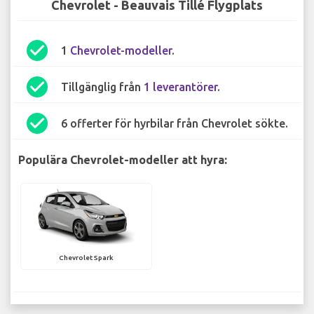
Chevrolet - Beauvais Tillé Flygplats
check_circle
1
Chevrolet-modeller
.
check_circle
Tillgänglig från
1 leverantörer
.
check_circle
6 offerter för hyrbilar från Chevrolet sökte.
Populära Chevrolet-modeller att hyra:
Chevrolet Spark