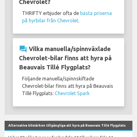
Chevrolet?
THRIFTY erbjuder ofta de
bästa priserna
på hyrbilar från Chevrolet
.
question_answer
Vilka manuella/spinnväxlade
Chevrolet-bilar finns att hyra på
Beauvais Tillé Flygplats?
Följande manuella/spinnskiftade
Chevrolet-bilar finns att hyra på Beauvais
Tillé Flygplats:
Chevrolet Spark
Alternativa bilmärken tillgängliga att hyra på Beauvais Tillé Flygplats