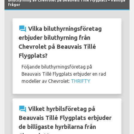
Biluthyrning av Chevrolet på Beauvais Tillé Flygplats – Vanliga
frågor
question_answer
Vilka biluthyrningsföretag
erbjuder biluthyrning från
Chevrolet på Beauvais Tillé
Flygplats?
Följande biluthyrningsföretag på
Beauvais Tillé Flygplats erbjuder en rad
modeller av Chevrolet:
THRIFTY
question_answer
Vilket hyrbilsföretag på
Beauvais Tillé Flygplats erbjuder
de billigaste hyrbilarna från