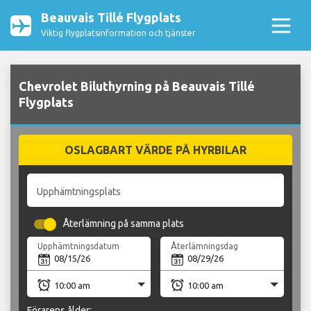
Beauvais Tillé Flygplats
Viktig flygplatsinformation och tjänster
Chevrolet Biluthyrning på Beauvais Tillé
Flygplats
OSLAGBART VÄRDE PÅ HYRBILAR
Upphämtningsplats
Återlämning på samma plats
Upphämtningsdatum
Återlämningsdag
Förarens ålder: