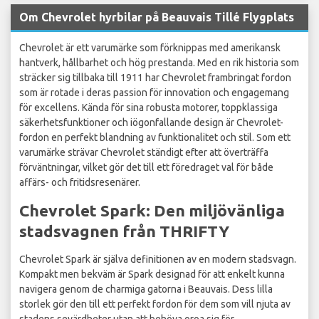
Om Chevrolet hyrbilar på Beauvais Tillé Flygplats
Chevrolet är ett varumärke som förknippas med amerikansk
hantverk, hållbarhet och hög prestanda. Med en rik historia som
sträcker sig tillbaka till 1911 har Chevrolet frambringat fordon
som är rotade i deras passion för innovation och engagemang
för excellens. Kända för sina robusta motorer, toppklassiga
säkerhetsfunktioner och iögonfallande design är Chevrolet-
fordon en perfekt blandning av funktionalitet och stil. Som ett
varumärke strävar Chevrolet ständigt efter att överträffa
förväntningar, vilket gör det till ett föredraget val för både
affärs- och fritidsresenärer.
Chevrolet Spark: Den miljövänliga
stadsvagnen från THRIFTY
Chevrolet Spark är själva definitionen av en modern stadsvagn.
Kompakt men bekväm är Spark designad för att enkelt kunna
navigera genom de charmiga gatorna i Beauvais. Dess lilla
storlek gör den till ett perfekt fordon för dem som vill njuta av