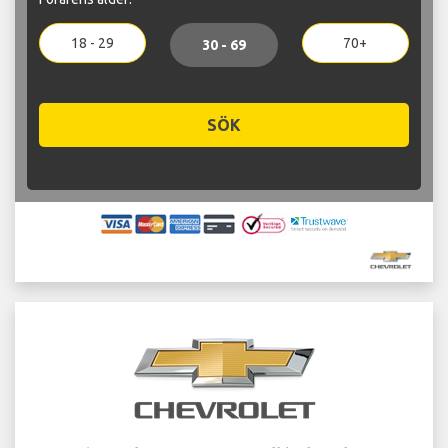
18 - 29
70+
30 - 69
SÖK