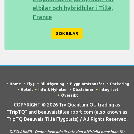
elbilar och hybridbilar i Tillé,
France
SÖK BILAR
Home
Flyg
Biluthyrning
Flygplatstransfer
Parkering
Hotell
Info & Nyheter
Disclaimer
Integritet
Översikt
COPYRIGHT © 2026 Try Quantum OU trading as
"TripTQ" and beauvaistilleairport.com (also known as
TripTQ Beauvais Tillé Flygplats) / All Rights Reserved.
DISCLAIMER - Denna hemsida är inte den officiella hemsidan för