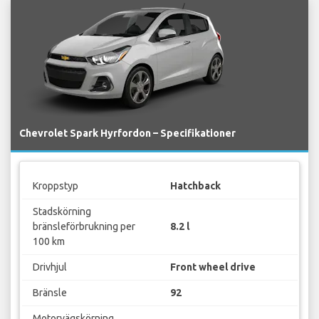
Chevrolet Spark Hyrfordon – Specifikationer
Kroppstyp
Hatchback
Stadskörning
bränsleförbrukning per
8.2 l
100 km
Drivhjul
Front wheel drive
Bränsle
92
Motorvägskörning