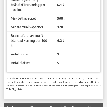
bränsleförbrukning per
5.1 l
100 km
Max bålkapacitet
568 l
Minsta trunkkapacitet
170 l
Bränsleförbrukning för
blandad körning per 100
6.2 l
km
Antal dörrar
5
Antal platser
5
Specifikationerna som visas är endast i informationssyfte, vi kan inte garantera den
exakta Chevrolet Spark-fordonsmodellen och specifikationerna du kommer att få. För
specifik information bör du kontakta det angivna biluthyrningsföretaget på Beauvais
Tillé Flygplats.