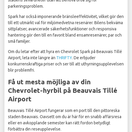
stadens sevärdheter utan att behöva oroa sig för
parkeringsproblem.
Spark har också imponerande bränsleeffektivitet, vilket gör den
till ett utmärkt val för miljömedvetna resenärer. Bilens bekväma
sittplatser, avancerade säkerhetsfunktioner och responsiva
hantering gör den till en favorit bland ensamresenärer, par och
små familjer.
Om du letar efter att hyra en Chevrolet Spark på Beauvais Tillé
Airport, leta inte längre än
THRIFTY
. De erbjuder
konkurrenskraftiga priser och ser till att uthyrningsupplevelsen
blir problemfri.
Få ut mesta möjliga av din
Chevrolet-hyrbil på Beauvais Tillé
Airport
Beauvais Tillé Airport fungerar som en port till den pittoreska
staden Beauvais. Oavsett om du är här för en snabb affärsresa
eller en avkopplande semester kan rätt fordon betydligt
förbättra din reseupplevelse.