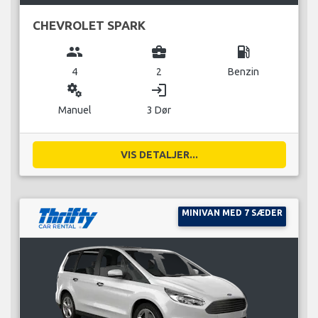
CHEVROLET SPARK
group
business_center
local_gas_station
4
2
Benzin
miscellaneous_services
login
Manuel
3 Dør
VIS DETALJER...
MINIVAN MED 7 SÆDER