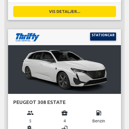
VIS DETALJER...
STATIONCAR
PEUGEOT 308 ESTATE
group
business_center
local_gas_station
5
4
Benzin
miscellaneous_services
login