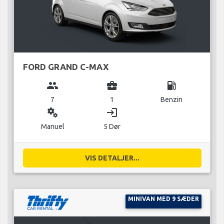
FORD GRAND C-MAX
group
business_center
local_gas_station
7
1
Benzin
miscellaneous_services
login
Manuel
5 Dør
VIS DETALJER...
MINIVAN MED 9 SÆDER