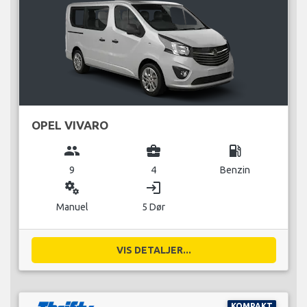
OPEL VIVARO
group
business_center
local_gas_station
9
4
Benzin
miscellaneous_services
login
Manuel
5 Dør
VIS DETALJER...
KOMPAKT