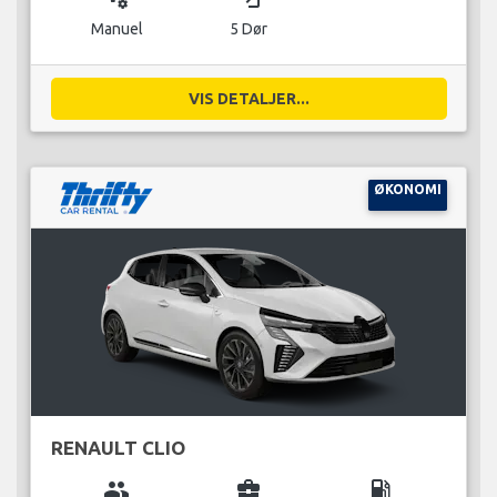
Manuel
5 Dør
VIS DETALJER...
ØKONOMI
RENAULT CLIO
group
business_center
local_gas_station