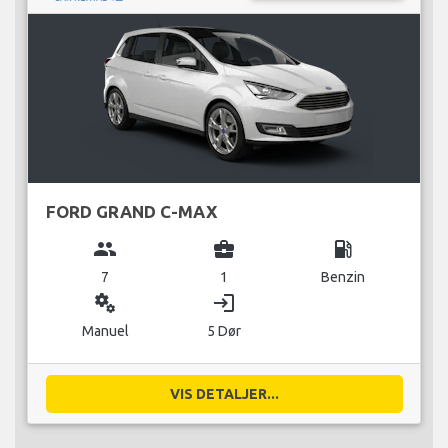
FORD GRAND C-MAX
group
business_center
local_gas_station
7
1
Benzin
miscellaneous_services
login
Manuel
5 Dør
VIS DETALJER...