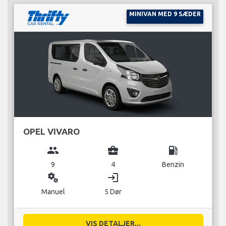
MINIVAN MED 9 SÆDER
OPEL VIVARO
group
business_center
local_gas_station
9
4
Benzin
miscellaneous_services
login
Manuel
5 Dør
VIS DETALJER...