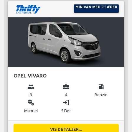
MINIVAN MED 9 SÆDER
OPEL VIVARO
group
business_center
local_gas_station
9
4
Benzin
miscellaneous_services
login
Manuel
5 Dør
VIS DETALJER...