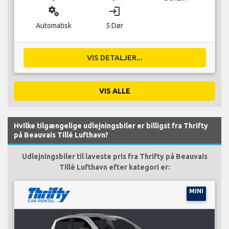
miscellaneous_services
login
Automatisk
5 Dør
VIS DETALJER...
VIS ALLE
Hvilke tilgængelige udlejningsbiler er billigst fra Thrifty
på Beauvais Tillé Lufthavn?
Udlejningsbiler til laveste pris fra Thrifty på Beauvais
Tillé Lufthavn efter kategori er:
MINI