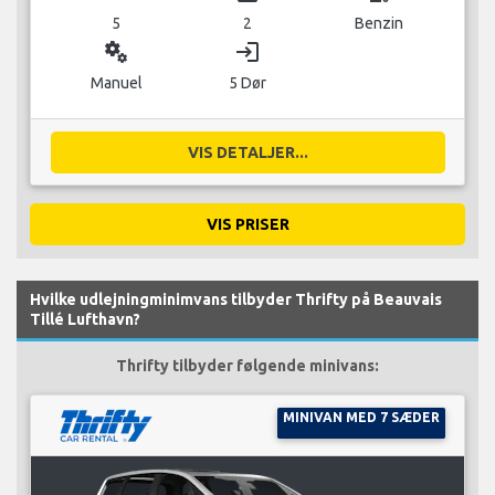
5
2
Benzin
miscellaneous_services
login
Manuel
5 Dør
VIS DETALJER...
VIS PRISER
Hvilke udlejningminimvans tilbyder Thrifty på Beauvais
Tillé Lufthavn?
Thrifty tilbyder følgende minivans:
MINIVAN MED 7 SÆDER