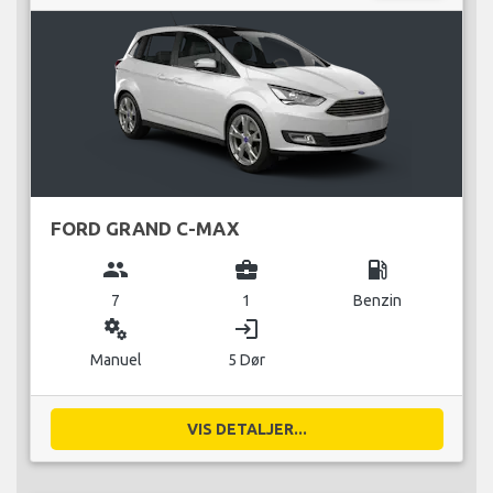
FORD GRAND C-MAX
group
business_center
local_gas_station
7
1
Benzin
miscellaneous_services
login
Manuel
5 Dør
VIS DETALJER...