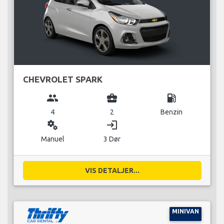
CHEVROLET SPARK
group
business_center
local_gas_station
4
2
Benzin
miscellaneous_services
login
Manuel
3 Dør
VIS DETALJER...
MINIVAN