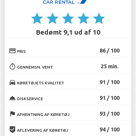
star
star
star
star
star
Bedømt 9,1 ud af 10
credit_card
86 / 100
PRIS
timer
25 min.
GENNEMSN. VENT
directions_car
91 / 100
KØRETØJETS KVALITET
room_service
91 / 100
DISKSERVICE
flag
93 / 100
AFHENTNING AF KØRETØJ
beenhere
94 / 100
AFLEVERING AF KØRETØJ