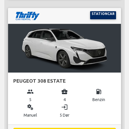
STATIONCAR
PEUGEOT 308 ESTATE
group
business_center
local_gas_station
5
4
Benzin
miscellaneous_services
login
Manuel
5 Dør