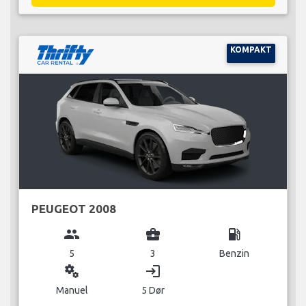
KOMPAKT
PEUGEOT 2008
group
business_center
local_gas_station
5
3
Benzin
miscellaneous_services
login
Manuel
5 Dør