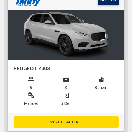
PEUGEOT 2008
group
business_center
local_gas_station
5
3
Benzin
miscellaneous_services
login
Manuel
5 Dør
VIS DETALJER...