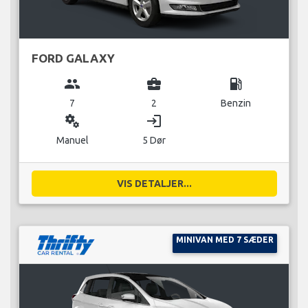
FORD GALAXY
group
business_center
local_gas_station
7
2
Benzin
miscellaneous_services
login
Manuel
5 Dør
VIS DETALJER...
MINIVAN MED 7 SÆDER