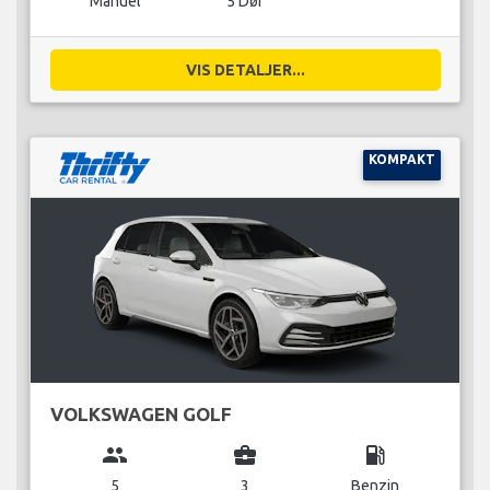
Manuel
5 Dør
VIS DETALJER...
KOMPAKT
VOLKSWAGEN GOLF
group
business_center
local_gas_station
5
3
Benzin