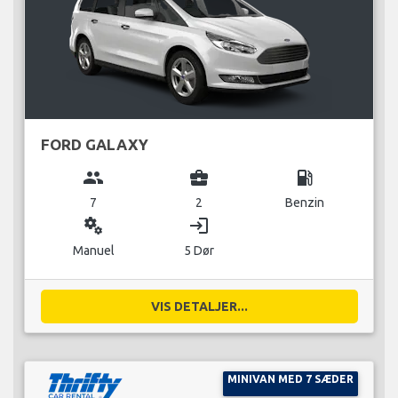
FORD GALAXY
group
business_center
local_gas_station
7
2
Benzin
miscellaneous_services
login
Manuel
5 Dør
VIS DETALJER...
MINIVAN MED 7 SÆDER