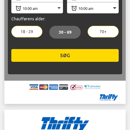
Chaufførens alder:
18 - 29
70+
30 - 69
SØG