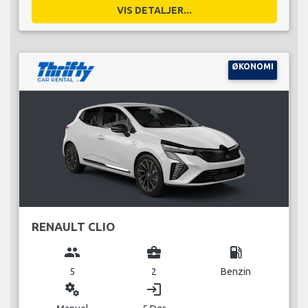
VIS DETALJER...
ØKONOMI
RENAULT CLIO
group
business_center
local_gas_station
5
2
Benzin
miscellaneous_services
login