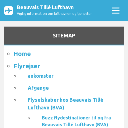
Beauvais Tillé Lufthavn
Vigtig information om lufthavnen og tjenester
SITEMAP
Home
Flyrejser
ankomster
Afgange
Flyselskaber hos Beauvais Tillé
Lufthavn (BVA)
Buzz flydestinationer til og fra
Beauvais Tillé Lufthavn (BVA)