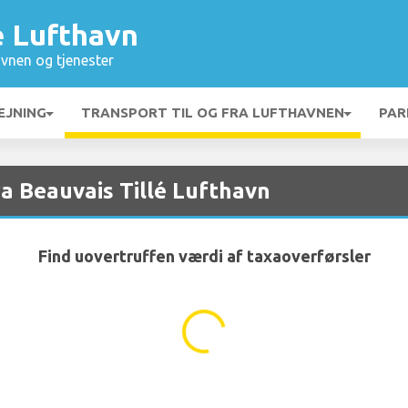
é Lufthavn
vnen og tjenester
EJNING
TRANSPORT TIL OG FRA LUFTHAVNEN
PAR
ra Beauvais Tillé Lufthavn
Find uovertruffen værdi af taxaoverførsler
...