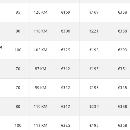
95
120 KM
€169
€169
€358
80
110 KM
€306
€221
€358
se
100
105 KM
€325
€195
€293
70
87 KM
€312
€195
€351
70
99 KM
€312
€195
€325
80
110 KM
€312
€234
€358
100
112 KM
€325
€195
€358