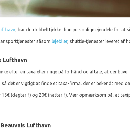
Lufthavn
, bør du dobbelttjekke dine personlige ejendele for at s
transporttjenester såsom
lejebiler
, shuttle-tjenester leveret af 
s Lufthavn
e efter en taxa eller ringe på forhånd og aftale, at der bliver s
, så det er vigtigt at finde et taxa-firma, der er bekendt med 
er 15€ (dagtarif) og 20€ (nattarif). Vær opmærksom på, at tax
-Beauvais Lufthavn