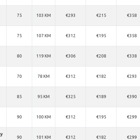
75
103 KM
€293
€215
€358
75
107 KM
€312
€195
€358
80
119 KM
€306
€208
€338
70
78 KM
€312
€182
€293
85
95 KM
€325
€189
€390
90
100 KM
€312
€195
€299
cy
90
101 KM
€312
€182
€299