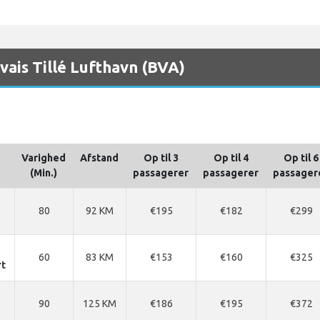
uvais Tillé Lufthavn (BVA)
Varighed
Afstand
Op til 3
Op til 4
Op til 6
(Min.)
passagerer
passagerer
passager
80
92 KM
€195
€182
€299
60
83 KM
€153
€160
€325
rt
90
125 KM
€186
€195
€372