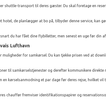
er shuttle-transport til deres gæster. Du skal foretage en reser
et hotel, de planlægger at bo på, tilbyder denne service, kan gø
nart du har fået dine flybilletter, men senest en uge før din af
vais Lufthavn
r muligheder for samkørsel. Du kan tjekke prisen ved at downl
oner til samkørselstjenester og derefter kommunikere direkte 
en kørselsanmodning et par dage før deres rejse, hvilket vil
s chauffør fremviser identifikationspapirer og reservationsop