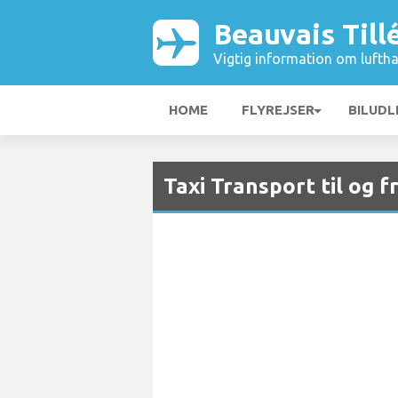
Beauvais Till
Vigtig information om luftha
HOME
FLYREJSER
BILUDL
Taxi Transport til og f