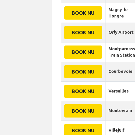
Magny-le-
BOOK NU
Hongre
BOOK NU
Orly Airport
Montparnas
BOOK NU
Train Station
BOOK NU
Courbevoie
BOOK NU
Versailles
BOOK NU
Montevrain
BOOK NU
Villejuif