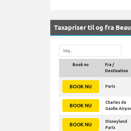
Taxapriser til og fra Bea
Book nu
Fra /
Destination
BOOK NU
Paris
Charles de
BOOK NU
Gaulle Airpo
Disneyland
BOOK NU
Paris