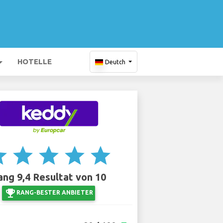
HOTELLE
Deutch
ar
star
star
star
star
ang 9,4 Resultat von 10
emoji_events
RANG-BESTER ANBIETER