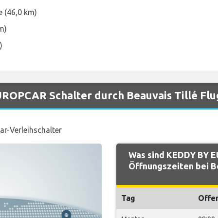
e (46,0 km)
m)
)
ROPCAR Schalter durch Beauvais Tillé Flu
ar-Verleihschalter
Was sind KEDDY BY 
Öffnungszeiten bei Be
Tag
Offe