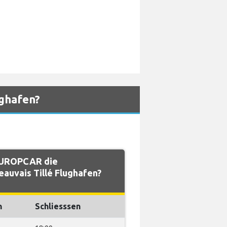
ghafen?
EUROPCAR die
auvais Tillé Flughafen?
n
Schliesssen