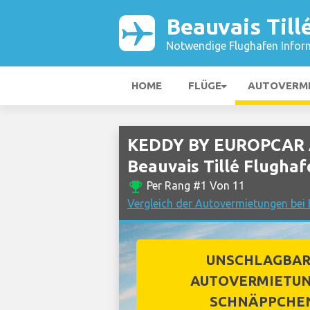
Beauvais Till
Notwendige Flughafen Infor
HOME
FLÜGE
AUTOVERM
KEDDY BY EUROPCAR A
Beauvais Tillé Flughaf
emoji_events
Per Rang #1 Von 11
Vergleich der Autovermietungen bei 
UNSCHLAGBA
AUTOVERMIETUN
SCHNÄPPCHE