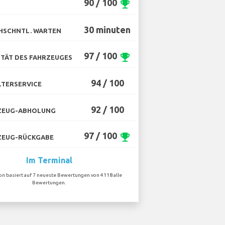
90 / 100
emoji_events
30 minuten
HSCHNTL. WARTEN
97 / 100
emoji_events
TÄT DES FAHRZEUGES
94 / 100
TERSERVICE
92 / 100
ZEUG-ABHOLUNG
97 / 100
emoji_events
ZEUG-RÜCKGABE
Im Terminal
ion basiert auf 7 neueste Bewertungen von 4118 alle
Bewertungen.