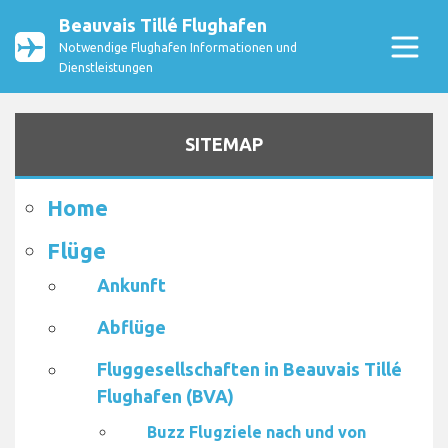
Beauvais Tillé Flughafen
Notwendige Flughafen Informationen und
Dienstleistungen
SITEMAP
Home
Flüge
Ankunft
Abflüge
Fluggesellschaften in Beauvais Tillé
Flughafen (BVA)
Buzz Flugziele nach und von