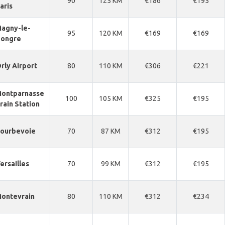
90
125 KM
€186
€195
aris
agny-le-
95
120 KM
€169
€169
ongre
rly Airport
80
110 KM
€306
€221
ontparnasse
100
105 KM
€325
€195
rain Station
ourbevoie
70
87 KM
€312
€195
ersailles
70
99 KM
€312
€195
ontevrain
80
110 KM
€312
€234