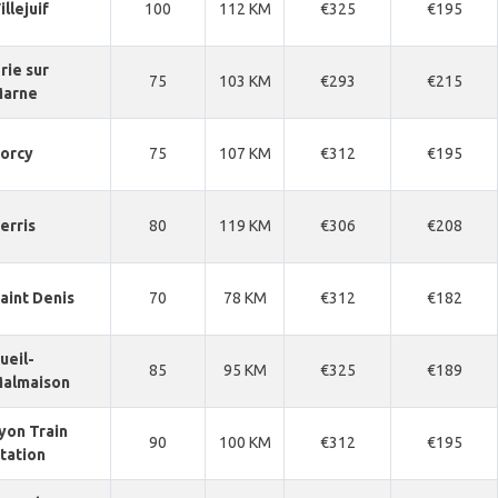
illejuif
100
112 KM
€325
€195
rie sur
75
103 KM
€293
€215
arne
orcy
75
107 KM
€312
€195
erris
80
119 KM
€306
€208
aint Denis
70
78 KM
€312
€182
ueil-
85
95 KM
€325
€189
almaison
yon Train
90
100 KM
€312
€195
tation