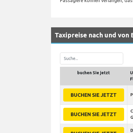
Passagiere können verlangen, dass
Taxipreise nach und von 
buchen Sie jetzt
U
F
BUCHEN SIE JETZT
P
C
BUCHEN SIE JETZT
G
D