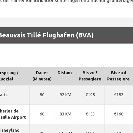
 der Fahrer Identifikationsunterlagen und Buchungsunterlagen 
Beauvais Tillé Flughafen (BVA)
rsprung /
Dauer
Distanz
Bis zu 3
Bis zu 4
lugziel
(Minuten)
Passagiere
Passagiere
aris
80
92 KM
€195
€182
harles de
60
83 KM
€153
€160
aulle Airport
isneyland