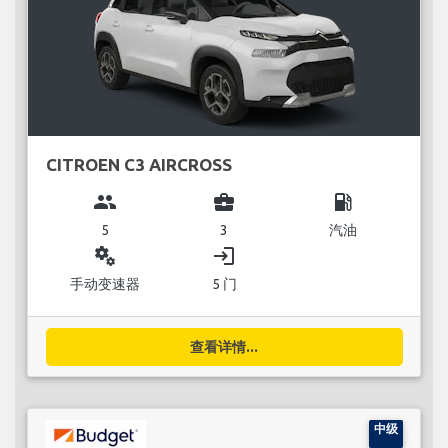
CITROEN C3 AIRCROSS
group
business_center
local_gas_station
5
3
汽油
miscellaneous_services
login
手动变速器
5 门
查看详情...
中级