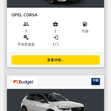
OPEL CORSA
group
business_center
local_gas_station
5
2
汽油
miscellaneous_services
login
手动变速器
5 门
查看详情...
中级