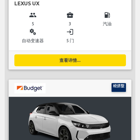
LEXUS UX
group
business_center
local_gas_station
5
3
汽油
miscellaneous_services
login
自动变速器
5 门
查看详情...
经济型