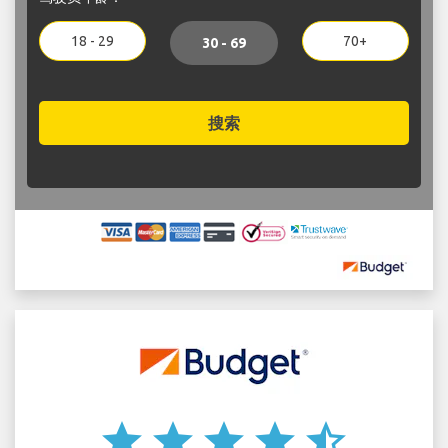
18 - 29
70+
30 - 69
搜索
star
star
star
star
star_half