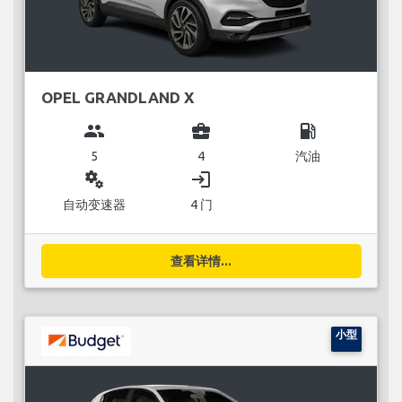
OPEL GRANDLAND X
group
business_center
local_gas_station
5
4
汽油
miscellaneous_services
login
自动变速器
4 门
查看详情...
小型