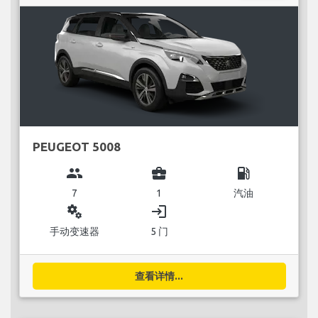
PEUGEOT 5008
group
business_center
local_gas_station
7
1
汽油
miscellaneous_services
login
手动变速器
5 门
查看详情...