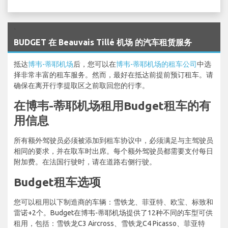
`
BUDGET 在 Beauvais Tillé 机场 的汽车租赁服务
抵达
博韦-蒂耶机场
后，您可以在
博韦-蒂耶机场的租车公司
中选
择非常丰富的租车服务。然而，最好在抵达前提前预订租车。请
确保在离开行李提取区之前取回您的行李。
在博韦-蒂耶机场租用Budget租车的有
用信息
所有额外驾驶员必须被添加到租车协议中，必须满足与主驾驶员
相同的要求，并在取车时出席。每个额外驾驶员都需要支付每日
附加费。在法国行驶时，请在道路右侧行驶。
Budget租车选项
您可以租用以下制造商的车辆：雪铁龙、菲亚特、欧宝、标致和
雷诺+2个。Budget在博韦-蒂耶机场提供了12种不同的车型可供
租用，包括：雪铁龙C3 Aircross、雪铁龙C4 Picasso、菲亚特