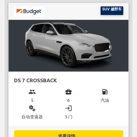
SUV 越野车
DS 7 CROSSBACK
group
business_center
local_gas_station
5
6
汽油
miscellaneous_services
login
自动变速器
5 门
查看详情...