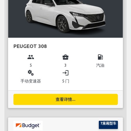
PEUGEOT 308
group
business_center
local_gas_station
5
3
汽油
miscellaneous_services
login
手动变速器
5 门
查看详情...
7座厢型车