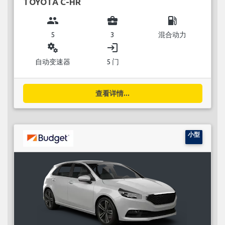
TOYOTA C-HR
group
business_center
local_gas_station
5
3
混合动力
miscellaneous_services
login
自动变速器
5 门
查看详情...
小型