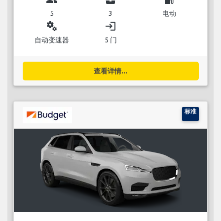
5
3
电动
miscellaneous_services
login
自动变速器
5 门
查看详情...
标准