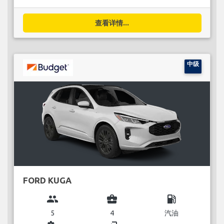
查看详情...
中级
FORD KUGA
group
business_center
local_gas_station
5
4
汽油