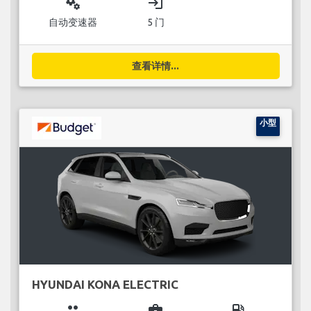
miscellaneous_services
login
自动变速器
5 门
查看详情...
小型
HYUNDAI KONA ELECTRIC
group
business_center
local_gas_station