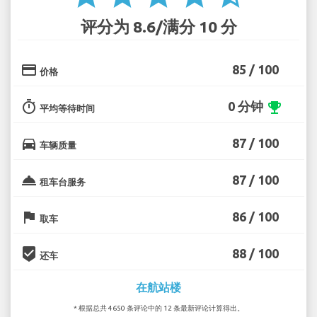
评分为 8.6/满分 10 分
credit_card
85 / 100
价格
timer
0 分钟
emoji_events
平均等待时间
directions_car
87 / 100
车辆质量
room_service
87 / 100
租车台服务
flag
86 / 100
取车
beenhere
88 / 100
还车
在航站楼
* 根据总共 4650 条评论中的 12 条最新评论计算得出。