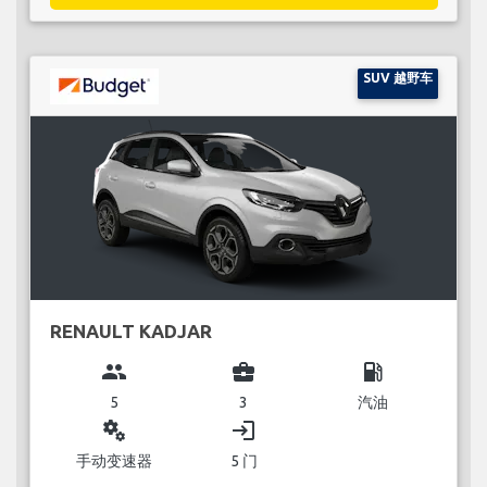
SUV 越野车
RENAULT KADJAR
group
business_center
local_gas_station
5
3
汽油
miscellaneous_services
login
手动变速器
5 门