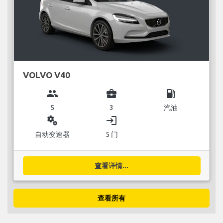
VOLVO V40
group
business_center
local_gas_station
5
3
汽油
miscellaneous_services
login
自动变速器
5 门
查看详情...
查看所有