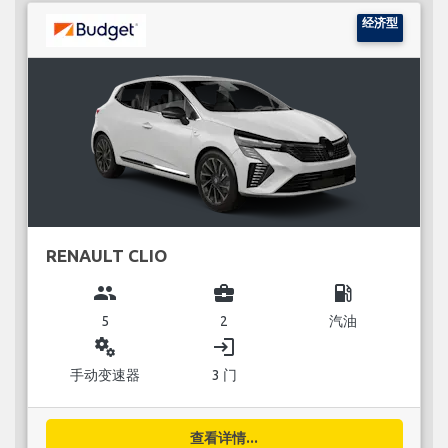
经济型
RENAULT CLIO
group
business_center
local_gas_station
5
2
汽油
miscellaneous_services
login
手动变速器
3 门
查看详情...