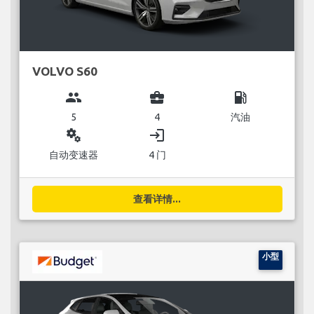
VOLVO S60
group
business_center
local_gas_station
5
4
汽油
miscellaneous_services
login
自动变速器
4 门
查看详情...
小型