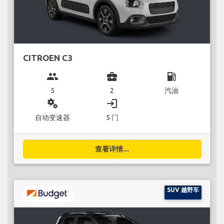
CITROEN C3
group
business_center
local_gas_station
5
2
汽油
miscellaneous_services
login
自动变速器
5 门
查看详情...
SUV 越野车