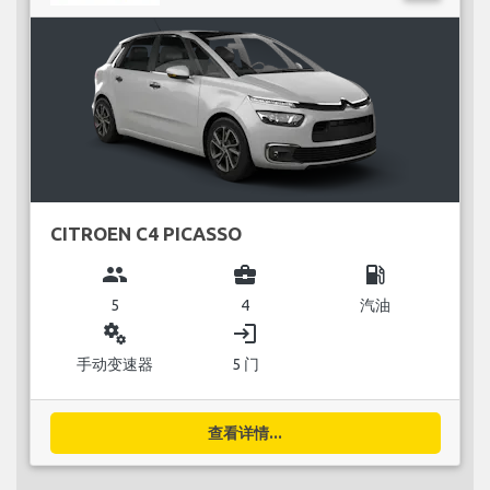
CITROEN C4 PICASSO
group
business_center
local_gas_station
5
4
汽油
miscellaneous_services
login
手动变速器
5 门
查看详情...