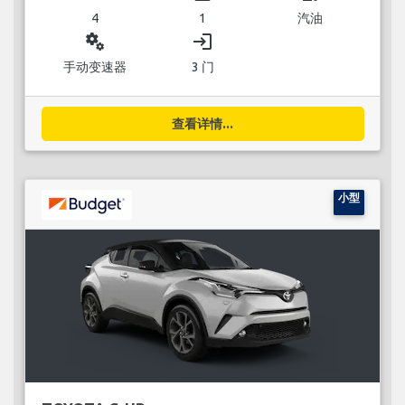
4
1
汽油
miscellaneous_services
login
手动变速器
3 门
查看详情...
小型