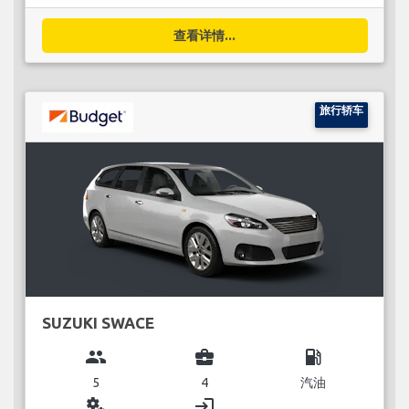
查看详情...
旅行轿车
SUZUKI SWACE
group
business_center
local_gas_station
5
4
汽油
miscellaneous_services
login