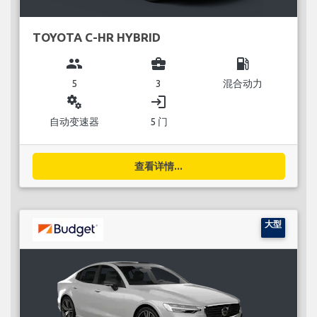
TOYOTA C-HR HYBRID
group
business_center
local_gas_station
5
3
混合动力
miscellaneous_services
login
自动变速器
5 门
查看详情...
大型