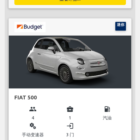
迷你
FIAT 500
group
business_center
local_gas_station
4
1
汽油
miscellaneous_services
login
手动变速器
3 门