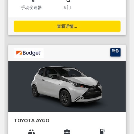
手动变速器
5 门
查看详情...
迷你
TOYOTA AYGO
group
business_center
local_gas_station