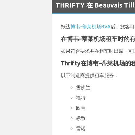
THRIFTY 在 Beauvais 
抵达
博韦-蒂莱机场BVA
后，旅客可
在博韦-蒂莱机场租车时的
如果符合要求并在租车时出席，可
Thrifty在博韦-蒂莱机场
以下制造商提供租车服务：
雪佛兰
福特
欧宝
标致
雷诺