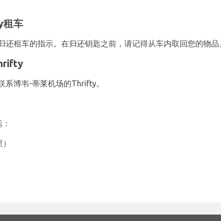
ty租车
和何处归还租车的指示。在归还钥匙之前，请记得从车内取回您的物品
ifty
联系博韦-蒂莱机场的Thrifty。
括：
里）