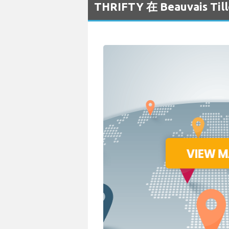
THRIFTY 在 Beauvais