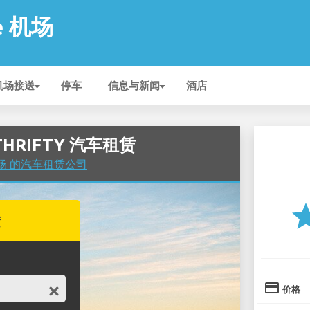
lé 机场
机场接送
停车
信息与新闻
酒店
的 THRIFTY 汽车租赁
lé 机场 的汽车租赁公司
st
赁
credit_card
价格