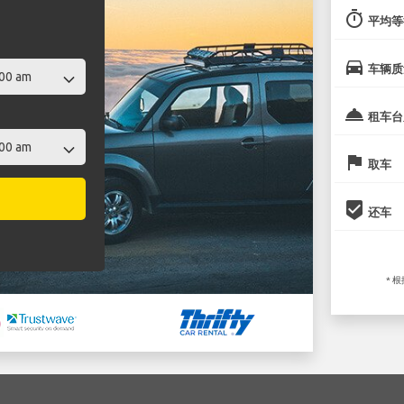
timer
平均等
directions_car
车辆质
room_service
租车台
flag
取车
beenhere
还车
* 