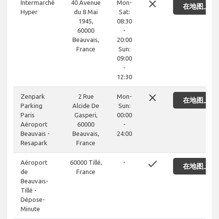
close
Intermarché
40 Avenue
Mon-
在地图上显
Hyper
du 8 Mai
Sat:
1945,
08:30
60000
-
Beauvais,
20:00
France
Sun:
09:00
-
12:30
close
Zenpark
2 Rue
Mon-
在地图上显
Parking
Alcide De
Sun:
Paris
Gasperi,
00:00
Aéroport
60000
-
Beauvais -
Beauvais,
24:00
Resapark
France
done
Aéroport
60000 Tillé,
-
在地图上显
de
France
Beauvais-
Tillé -
Dépose-
Minute