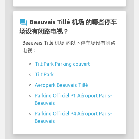
question_answer
Beauvais Tillé 机场 的哪些停车
场设有闭路电视？
Beauvais Tillé 机场 的以下停车场设有闭路
电视：
Tilt Park Parking couvert
Tilt Park
Aeropark Beauvais Tillé
Parking Officiel P1 Aéroport Paris-
Beauvais
Parking Officiel P4 Aéroport Paris-
Beauvais