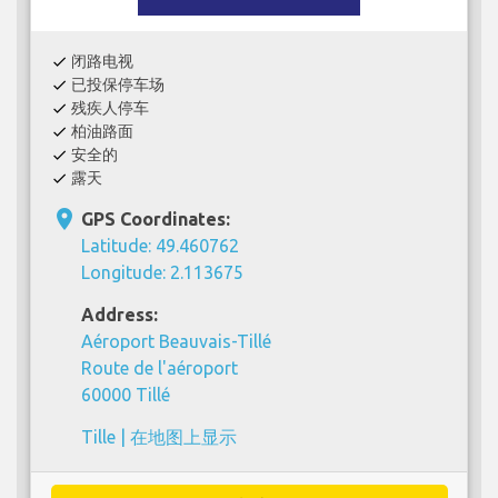
闭路电视
check
已投保停车场
check
残疾人停车
check
柏油路面
check
安全的
check
露天
check
place
GPS Coordinates:
Latitude: 49.460762
Longitude: 2.113675
Address:
Aéroport Beauvais-Tillé
Route de l'aéroport
60000 Tillé
Tille |
在地图上显示