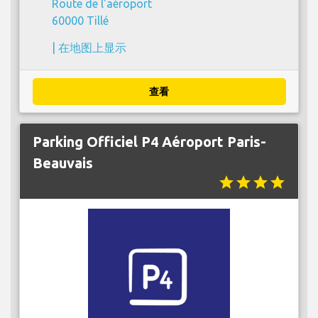
Route de l'aéroport
60000 Tillé
|
在地图上显示
查看
Parking Officiel P4 Aéroport Paris-
Beauvais
star
star
star
star