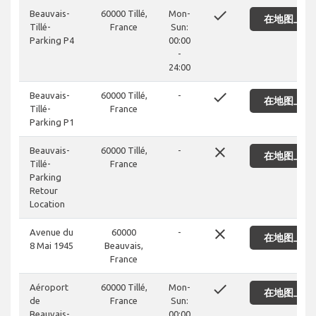
done
Beauvais-
60000 Tillé,
Mon-
在地图上显
Tillé-
France
Sun:
Parking P4
00:00
-
24:00
done
Beauvais-
60000 Tillé,
-
在地图上显
Tillé-
France
Parking P1
close
Beauvais-
60000 Tillé,
-
在地图上显
Tillé-
France
Parking
Retour
Location
close
Avenue du
60000
-
在地图上显
8 Mai 1945
Beauvais,
France
done
Aéroport
60000 Tillé,
Mon-
在地图上显
de
France
Sun:
Beauvais-
00:00