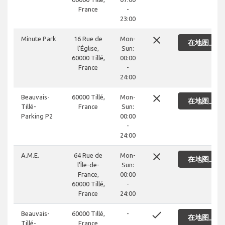
France
-
23:00
close
Minute Park
16 Rue de
Mon-
在地图上显
l'Église,
Sun:
60000 Tillé,
00:00
France
-
24:00
close
Beauvais-
60000 Tillé,
Mon-
在地图上显
Tillé-
France
Sun:
Parking P2
00:00
-
24:00
close
A.M.E.
64 Rue de
Mon-
在地图上显
l'Île-de-
Sun:
France,
00:00
60000 Tillé,
-
France
24:00
done
Beauvais-
60000 Tillé,
-
在地图上显
Tillé-
France