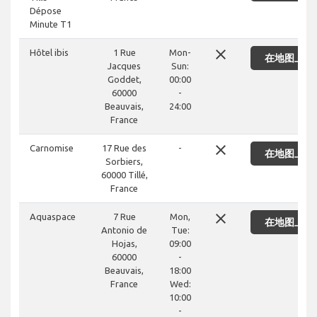
Dépose
Minute T1
close
Hôtel ibis
1 Rue
Mon-
在地图上显
Jacques
Sun:
Goddet,
00:00
60000
-
Beauvais,
24:00
France
close
Carnomise
17 Rue des
-
在地图上显
Sorbiers,
60000 Tillé,
France
close
Aquaspace
7 Rue
Mon,
在地图上显
Antonio de
Tue:
Hojas,
09:00
60000
-
Beauvais,
18:00
France
Wed:
10:00
-