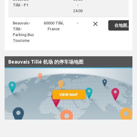
Tillé - P1
-
24:00
close
Beauvais-
60000 Tillé,
-
在地图上显
Tillé-
France
Parking Bus
Tourisme
Beauvais Tillé 机场 的停车场地图