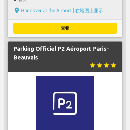
place
Handover at the Airport |
在地图上显示
查看
Parking Officiel P2 Aéroport Paris-
Beauvais
star
star
star
star