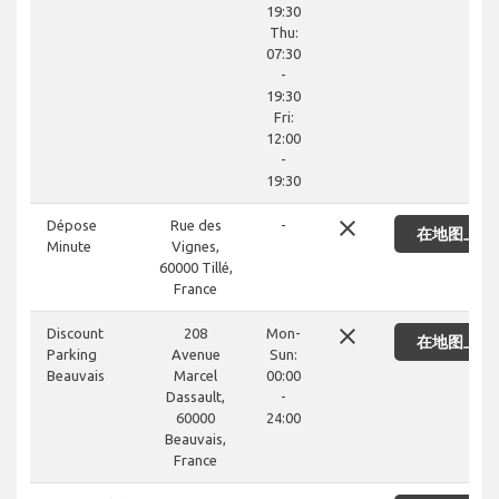
19:30
Thu:
07:30
-
19:30
Fri:
12:00
-
19:30
close
Dépose
Rue des
-
在地图上显
Minute
Vignes,
60000 Tillé,
France
close
Discount
208
Mon-
在地图上显
Parking
Avenue
Sun:
Beauvais
Marcel
00:00
Dassault,
-
60000
24:00
Beauvais,
France