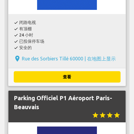
闭路电视
check
有顶棚
check
24 小时
check
已投保停车场
check
安全的
check
place
Rue des Sorbiers Tillé 60000 |
在地图上显示
查看
Parking Officiel P1 Aéroport Paris-
Beauvais
star
star
star
star