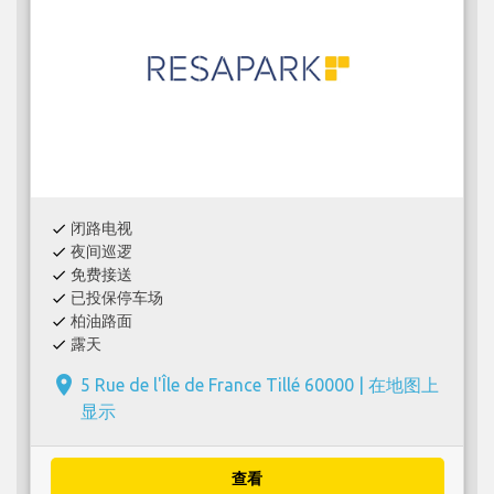
闭路电视
check
夜间巡逻
check
免费接送
check
已投保停车场
check
柏油路面
check
露天
check
place
5 Rue de l'Île de France Tillé 60000 |
在地图上
显示
查看