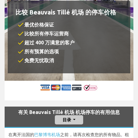
比较 Beauvais Tillé 机场 的停车价格
check
最优价格保证
check
比较所有停车运营商
check
超过 400 万满意的客户
check
所有预算的选项
check
免费无忧取消
有关 Beauvais Tillé 机场 机场停车的有用信息
目录
在离开法国的
巴黎博韦机场
之前，请再次检查您的所有物品。租