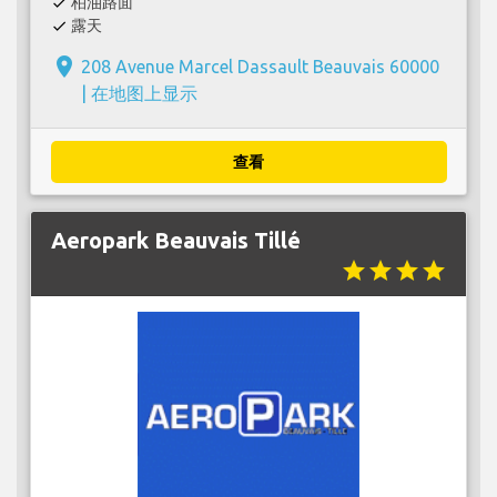
柏油路面
check
露天
check
place
208 Avenue Marcel Dassault Beauvais 60000
|
在地图上显示
查看
Aeropark Beauvais Tillé
star
star
star
star