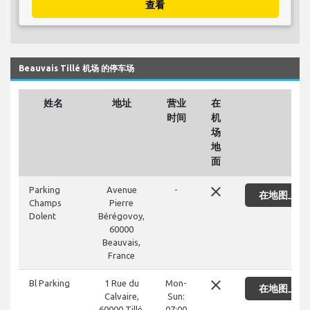
查看
Beauvais Tillé 机场 的停车场
姓名
地址
营业
在
时间
机
场
地
面
close
Parking
Avenue
-
在地图上显
Champs
Pierre
Dolent
Bérégovoy,
60000
Beauvais,
France
close
Bl Parking
1 Rue du
Mon-
在地图上显
Calvaire,
Sun:
60000 Tillé,
07:00