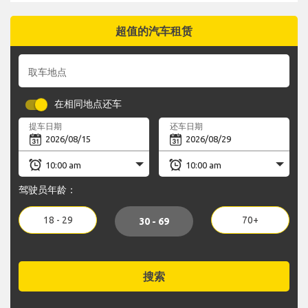
超值的汽车租赁
取车地点
在相同地点还车
提车日期
还车日期
驾驶员年龄：
18 - 29
70+
30 - 69
搜索