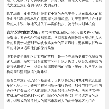
迎。机场致力于可持续发展，并努力推广当地文化和遗产，使其
成为这些旅行者的有吸引力的选择。
除了城市，皮卡第地区还拥有丰富的自然美景，从布雷地区的起
伏山丘和翠绿森林到白垩海岸的壮丽峭壁。对于那些寻求户外冒
险的人来说，该地区提供了丰富的徒步、骑行和皮划艇机会。
该地区的旅游选择
：博韦-蒂莱机场周边地区提供多样化的旅
游选择，迎合各种兴趣和预算。从探索联合国教科文组织列入名
录的香提伊城堡到品尝皮卡第美食的正宗风味，游客可以找到丰
富的体验来适应他们的旅行风格。
博韦是皮卡第地区瓦兹省的首府，是一个充满历史和文化底蕴的
迷人城市。游客可以探索该市的中世纪大教堂，这是欧洲最高的
哥特式建筑之一，或者在铺满鹅卵石的街道上漫步，欣赏半木结
构房屋和熙熙攘攘的咖啡馆。
随着全球旅行动态的不断演变，该机场是2023年8月乘客流量最
多的机场之一，并有望在利用新兴旅行趋势、加强与航空公司的
合作伙伴关系和扩大航线网络方面保持上升势头。法国博韦-蒂
莱机场凭借其便利的位置、现代化的设施和对可持续发展的承
诺，继续成为通往迷人的博韦市和迷人的皮卡第地区的门户。