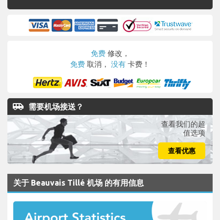
免费
修改，
免费
取消，
没有
卡费！
airport_shuttle
需要机场接送？
查看我们的超
值选项
查看优惠
关于 Beauvais Tillé 机场 的有用信息