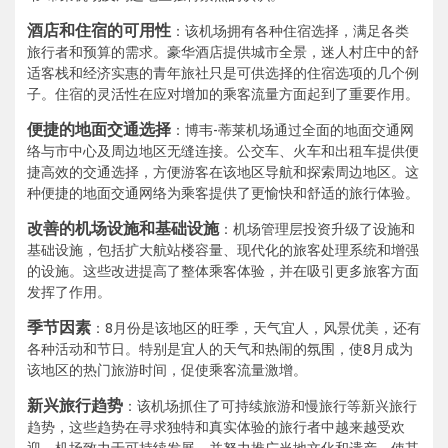
酒店和住宿的可用性
：该机场拥有各种住宿选择，满足各类
旅行者和预算的需求。豪华酒店提供城市全景，迷人村庄中的舒
适客栈和经济实惠的青年旅社只是可供选择的住宿选项的几个例
子。住宿的灵活性在应对增加的乘客流量方面起到了重要作用。
便捷的地面交通选择
：博韦-蒂莱机场通过全面的地面交通网
络与市中心及周边地区无缝连接。公交车、火车和出租车提供便
捷高效的交通选择，方便游客在该地区导航和探索周边地区。这
种便捷的地面交通网络为乘客提供了更愉快和舒适的旅行体验。
改善的机场设施和基础设施
：机场管理层投资升级了设施和
基础设施，包括扩大航站楼容量、现代化的旅客处理系统和增强
的设施。这些改进提高了整体乘客体验，并在吸引更多旅客方面
发挥了作用。
季节因素
：8月份是该地区的旺季，天气宜人，风景优美，还有
各种活动和节日。特别是宜人的天气和热闹的氛围，使8月成为
该地区的热门旅游时间，促使乘客流量激增。
新兴旅行趋势
：该机场抓住了可持续旅游和慢旅行等新兴旅行
趋势，这些趋势在寻求独特和真实体验的旅行者中越来越受欢