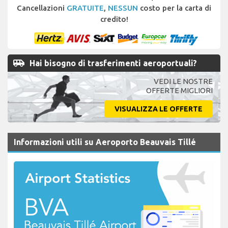
Cancellazioni
GRATUITE
,
NESSUN
costo per la carta di
credito!
airport_shuttle
Hai bisogno di trasferimenti aeroportuali?
VEDI LE NOSTRE
OFFERTE MIGLIORI
VISUALIZZA LE OFFERTE
Informazioni utili su Aeroporto Beauvais Tillé