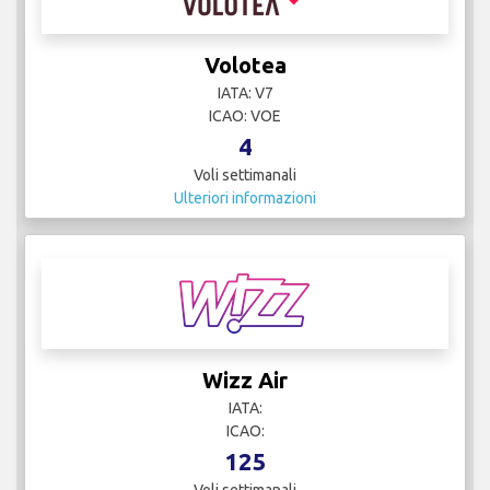
Volotea
IATA: V7
ICAO: VOE
4
Voli settimanali
Ulteriori informazioni
Wizz Air
IATA:
ICAO:
125