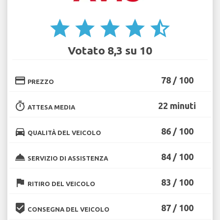
star
star
star
star
star_half
Votato 8,3 su 10
credit_card
78 / 100
PREZZO
timer
22 minuti
ATTESA MEDIA
directions_car
86 / 100
QUALITÀ DEL VEICOLO
room_service
84 / 100
SERVIZIO DI ASSISTENZA
flag
83 / 100
RITIRO DEL VEICOLO
beenhere
87 / 100
CONSEGNA DEL VEICOLO