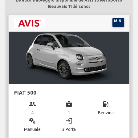
Beauvais Tillé sono:
MINI
FIAT 500
group
business_center
local_gas_station
4
1
Benzina
miscellaneous_services
login
Manuale
3 Porta