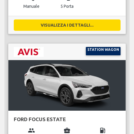
Manuale
5 Porta
VISUALIZZA I DETTAGLI...
STATION WAGON
FORD FOCUS ESTATE
group
business_center
local_gas_station