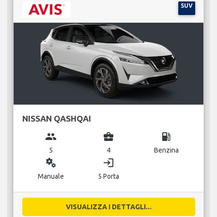
SUV
NISSAN QASHQAI
group
business_center
local_gas_station
5
4
Benzina
miscellaneous_services
login
Manuale
5 Porta
VISUALIZZA I DETTAGLI...