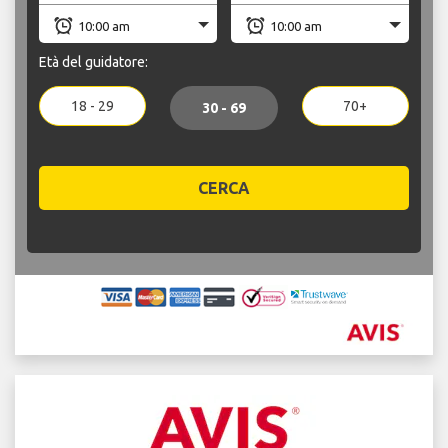
Età del guidatore:
18 - 29
70+
30 - 69
CERCA