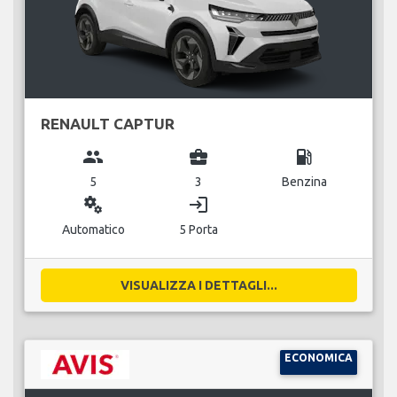
RENAULT CAPTUR
group
business_center
local_gas_station
5
3
Benzina
miscellaneous_services
login
Automatico
5 Porta
VISUALIZZA I DETTAGLI...
ECONOMICA