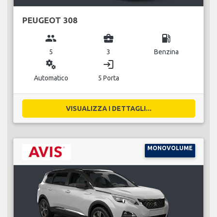
PEUGEOT 308
group
business_center
local_gas_station
5
3
Benzina
miscellaneous_services
login
Automatico
5 Porta
VISUALIZZA I DETTAGLI...
MONOVOLUME