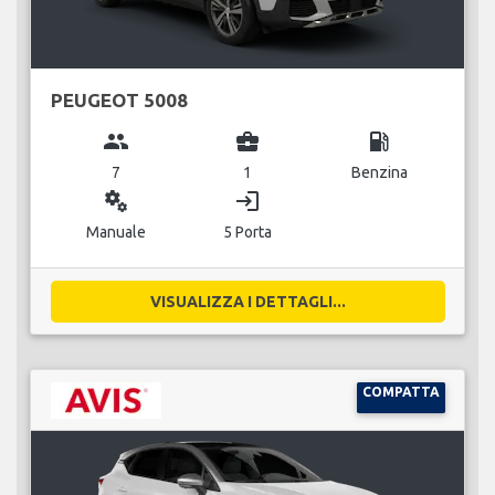
PEUGEOT 5008
group
business_center
local_gas_station
7
1
Benzina
miscellaneous_services
login
Manuale
5 Porta
VISUALIZZA I DETTAGLI...
COMPATTA