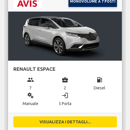
MONOVOLUME A 7 POSTI
RENAULT ESPACE
group
business_center
local_gas_station
7
2
Diesel
miscellaneous_services
login
Manuale
5 Porta
VISUALIZZA I DETTAGLI...