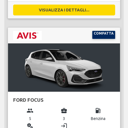
VISUALIZZA I DETTAGLI...
COMPATTA
FORD FOCUS
group
business_center
local_gas_station
5
3
Benzina
miscellaneous_services
login