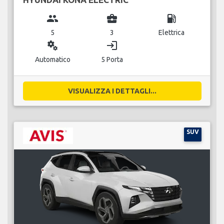
group
business_center
local_gas_station
5
3
Elettrica
miscellaneous_services
login
Automatico
5 Porta
VISUALIZZA I DETTAGLI...
SUV