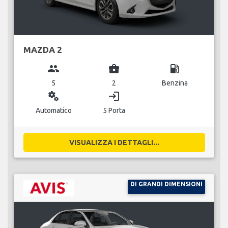
MAZDA 2
group
business_center
local_gas_station
5
2
Benzina
miscellaneous_services
login
Automatico
5 Porta
VISUALIZZA I DETTAGLI...
DI GRANDI DIMENSIONI