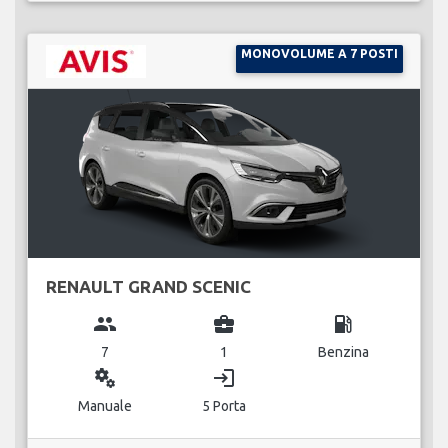
MONOVOLUME A 7 POSTI
RENAULT GRAND SCENIC
group
business_center
local_gas_station
7
1
Benzina
miscellaneous_services
login
Manuale
5 Porta