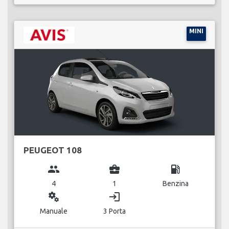
MINI
PEUGEOT 108
group
business_center
local_gas_station
4
1
Benzina
miscellaneous_services
login
Manuale
3 Porta