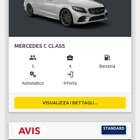
MERCEDES C CLASS
group
business_center
local_gas_station
5
4
Benzina
miscellaneous_services
login
Automatico
4 Porta
VISUALIZZA I DETTAGLI...
STANDARD