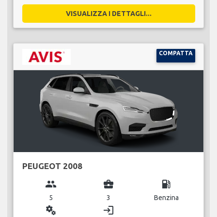
VISUALIZZA I DETTAGLI...
COMPATTA
PEUGEOT 2008
group
business_center
local_gas_station
5
3
Benzina
miscellaneous_services
login