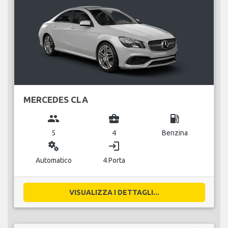
MERCEDES CLA
group
business_center
local_gas_station
5
4
Benzina
miscellaneous_services
login
Automatico
4 Porta
VISUALIZZA I DETTAGLI...