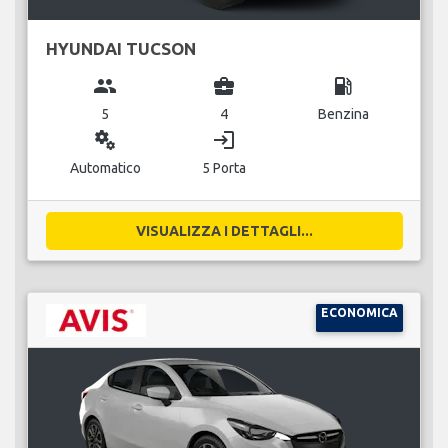
HYUNDAI TUCSON
group
business_center
local_gas_station
5
4
Benzina
miscellaneous_services
login
Automatico
5 Porta
VISUALIZZA I DETTAGLI...
ECONOMICA