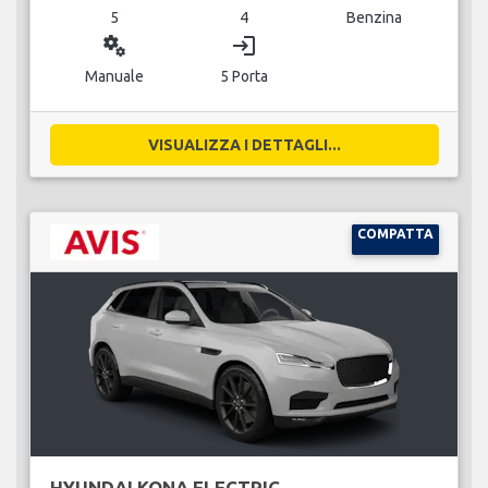
5
4
Benzina
miscellaneous_services
login
Manuale
5 Porta
VISUALIZZA I DETTAGLI...
COMPATTA
HYUNDAI KONA ELECTRIC