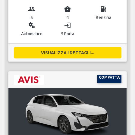
group
business_center
local_gas_station
5
4
Benzina
miscellaneous_services
login
Automatico
5 Porta
VISUALIZZA I DETTAGLI...
COMPATTA