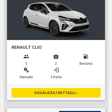
RENAULT CLIO
group
business_center
local_gas_station
5
2
Benzina
miscellaneous_services
login
Manuale
5 Porta
VISUALIZZA I DETTAGLI...