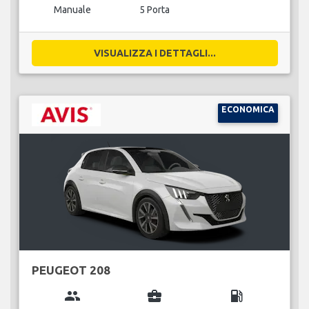
Manuale
5 Porta
VISUALIZZA I DETTAGLI...
ECONOMICA
PEUGEOT 208
group
business_center
local_gas_station