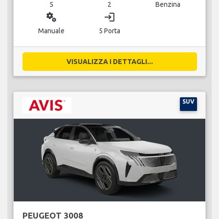
5
2
Benzina
miscellaneous_services
login
Manuale
5 Porta
VISUALIZZA I DETTAGLI...
SUV
PEUGEOT 3008