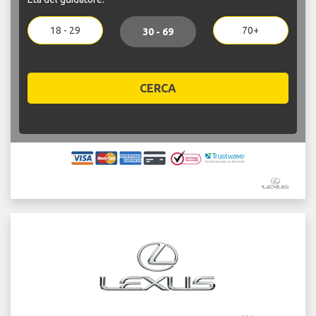
18 - 29
70+
30 - 69
CERCA