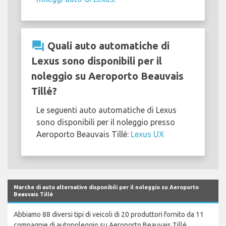
question_answer
Quali auto automatiche di
Lexus sono disponibili per il
noleggio su Aeroporto Beauvais
Tillé?
Le seguenti auto automatiche di Lexus
sono disponibili per il noleggio presso
Aeroporto Beauvais Tillé:
Lexus UX
Marche di auto alternative disponibili per il noleggio su Aeroporto
Beauvais Tillé
Abbiamo 88 diversi tipi di veicoli di 20 produttori fornito da 11
compagnie di autonoleggio su Aeroporto Beauvais Tillé.