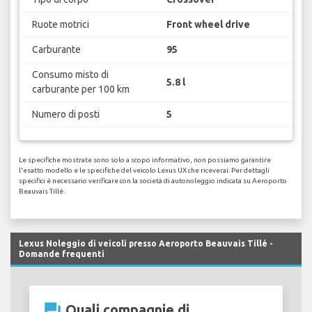
Ruote motrici
Front wheel drive
Carburante
95
Consumo misto di
5.8 l
carburante per 100 km
Numero di posti
5
Le specifiche mostrate sono solo a scopo informativo, non possiamo garantire
l'esatto modello e le specifiche del veicolo Lexus UX che riceverai. Per dettagli
specifici è necessario verificare con la società di autonoleggio indicata su Aeroporto
Beauvais Tillé.
Lexus Noleggio di veicoli presso Aeroporto Beauvais Tillé -
Domande frequenti
question_answer
Quali compagnie di