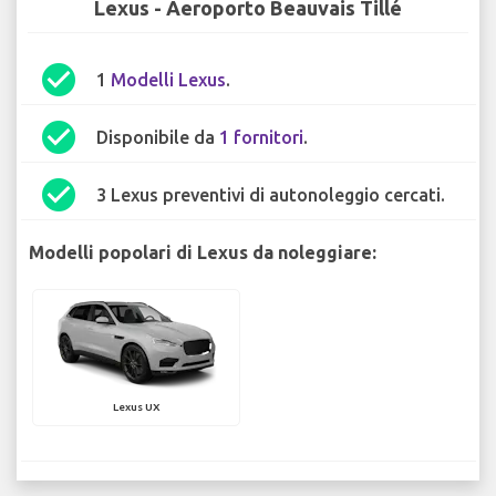
Lexus - Aeroporto Beauvais Tillé
check_circle
1
Modelli Lexus
.
check_circle
Disponibile da
1 fornitori
.
check_circle
3 Lexus preventivi di autonoleggio cercati.
Modelli popolari di Lexus da noleggiare:
Lexus UX