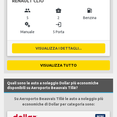
RENAULT CLIO
group
business_center
local_gas_station
5
2
Benzina
miscellaneous_services
login
Manuale
5 Porta
VISUALIZZA I DETTAGLI...
VISUALIZZA TUTTO
Quali sono le auto a noleggio Dollar più economiche
disponibili su Aeroporto Beauvais Tillé?
Su Aeroporto Beauvais Tillé le auto a noleggio più
economiche di Dollar per categoria sono:
MINI