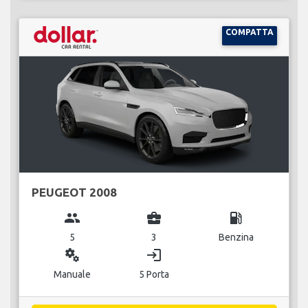
COMPATTA
PEUGEOT 2008
group
business_center
local_gas_station
5
3
Benzina
miscellaneous_services
login
Manuale
5 Porta