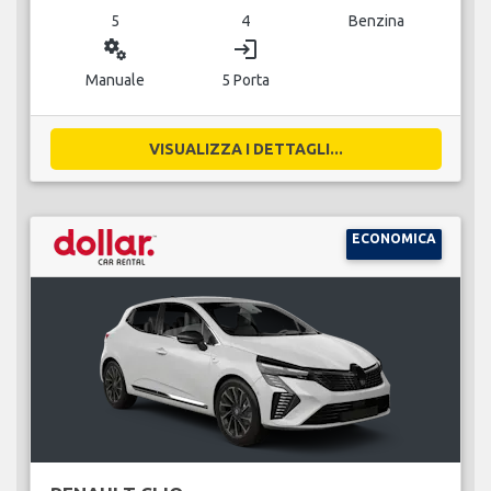
5
4
Benzina
miscellaneous_services
login
Manuale
5 Porta
VISUALIZZA I DETTAGLI...
ECONOMICA