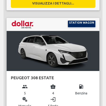
VISUALIZZA I DETTAGLI...
STATION WAGON
PEUGEOT 308 ESTATE
group
business_center
local_gas_station
5
4
Benzina
miscellaneous_services
login