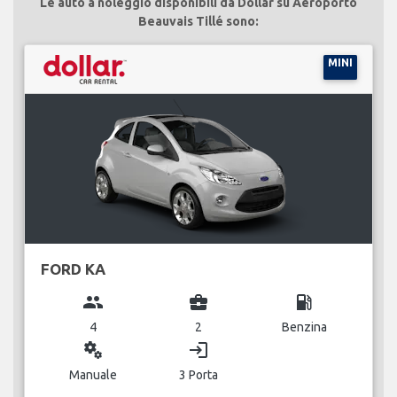
Le auto a noleggio disponibili da Dollar su Aeroporto
Beauvais Tillé sono:
MINI
FORD KA
group
business_center
local_gas_station
4
2
Benzina
miscellaneous_services
login
Manuale
3 Porta