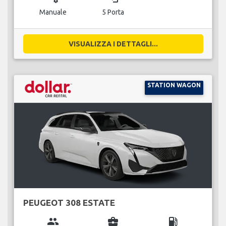
Manuale
5 Porta
VISUALIZZA I DETTAGLI...
STATION WAGON
PEUGEOT 308 ESTATE
group
business_center
local_gas_station