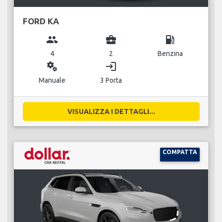
FORD KA
group
business_center
local_gas_station
4
2
Benzina
miscellaneous_services
login
Manuale
3 Porta
VISUALIZZA I DETTAGLI...
COMPATTA