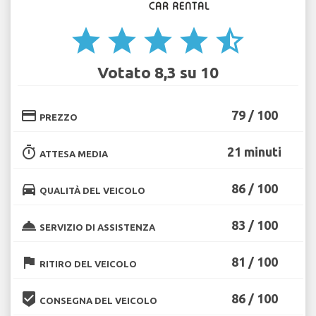
star
star
star
star
star_half
Votato 8,3 su 10
credit_card
79 / 100
PREZZO
timer
21 minuti
ATTESA MEDIA
directions_car
86 / 100
QUALITÀ DEL VEICOLO
room_service
83 / 100
SERVIZIO DI ASSISTENZA
flag
81 / 100
RITIRO DEL VEICOLO
beenhere
86 / 100
CONSEGNA DEL VEICOLO