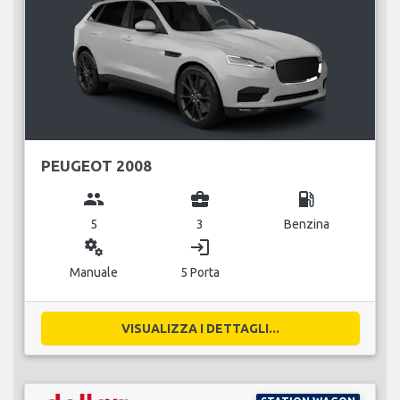
PEUGEOT 2008
group
business_center
local_gas_station
5
3
Benzina
miscellaneous_services
login
Manuale
5 Porta
VISUALIZZA I DETTAGLI...