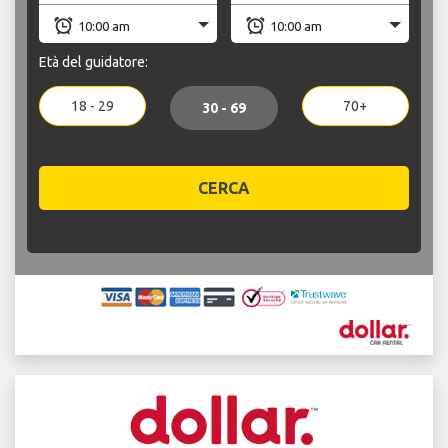
Età del guidatore:
18 - 29
70+
30 - 69
CERCA