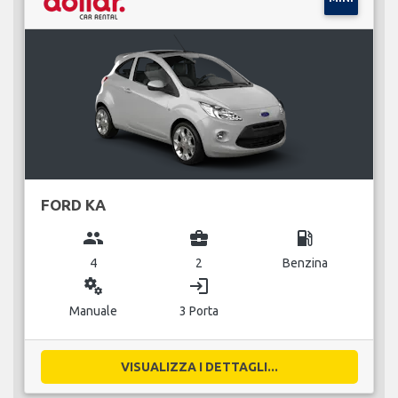
FORD KA
group
business_center
local_gas_station
4
2
Benzina
miscellaneous_services
login
Manuale
3 Porta
VISUALIZZA I DETTAGLI...