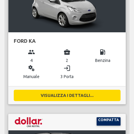
FORD KA
group
business_center
local_gas_station
4
2
Benzina
miscellaneous_services
login
Manuale
3 Porta
VISUALIZZA I DETTAGLI...
COMPATTA