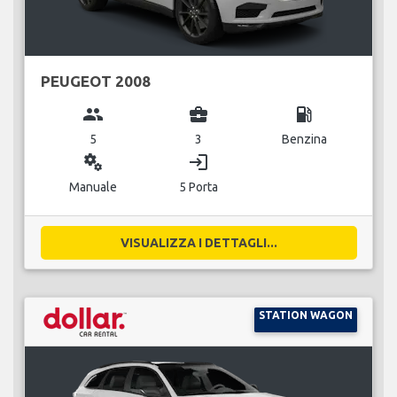
PEUGEOT 2008
group
business_center
local_gas_station
5
3
Benzina
miscellaneous_services
login
Manuale
5 Porta
VISUALIZZA I DETTAGLI...
STATION WAGON