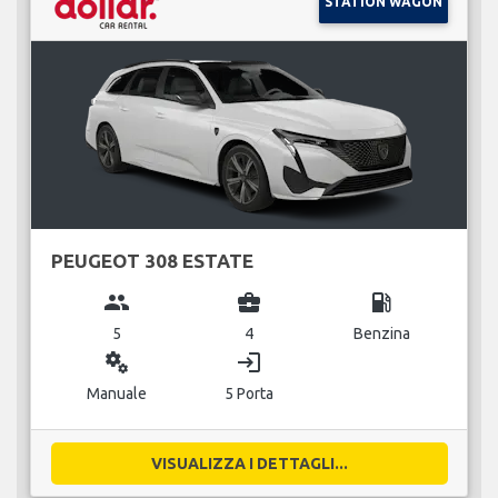
STATION WAGON
PEUGEOT 308 ESTATE
group
business_center
local_gas_station
5
4
Benzina
miscellaneous_services
login
Manuale
5 Porta
VISUALIZZA I DETTAGLI...