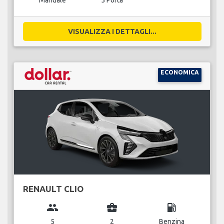
Manuale
5 Porta
VISUALIZZA I DETTAGLI...
ECONOMICA
RENAULT CLIO
group
business_center
local_gas_station
5
2
Benzina