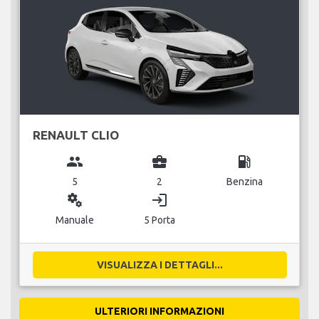
RENAULT CLIO
group
business_center
local_gas_station
5
2
Benzina
miscellaneous_services
login
Manuale
5 Porta
VISUALIZZA I DETTAGLI...
ULTERIORI INFORMAZIONI