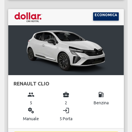
ECONOMICA
RENAULT CLIO
group
business_center
local_gas_station
5
2
Benzina
miscellaneous_services
login
Manuale
5 Porta