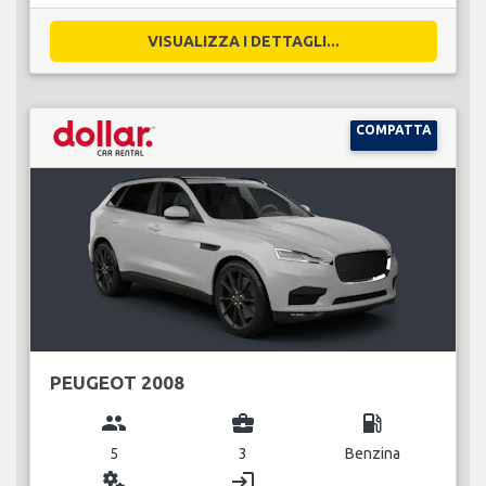
VISUALIZZA I DETTAGLI...
COMPATTA
PEUGEOT 2008
group
business_center
local_gas_station
5
3
Benzina
miscellaneous_services
login