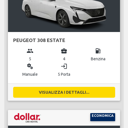
PEUGEOT 308 ESTATE
group
business_center
local_gas_station
5
4
Benzina
miscellaneous_services
login
Manuale
5 Porta
VISUALIZZA I DETTAGLI...
ECONOMICA