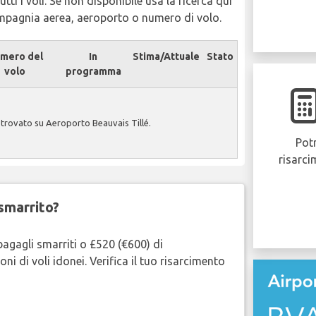
tti i voli. Se non disponibile usa la ricerca qui
ompagnia aerea, aeroporto o numero di volo.
mero del
In
Stima/Attuale
Stato
volo
programma
trovato su Aeroporto Beauvais Tillé.
Potr
risarci
smarrito?
bagagli smarriti o £520 (€600) di
oni di voli idonei. Verifica il tuo risarcimento