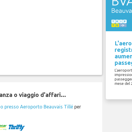
L'aero
regist
aumen
passe
L'aeroport
impressio
passegger
mese del 
nza o viaggio d'affari...
io presso Aeroporto Beauvais Tillé
per