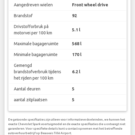
Aangedreven wielen
Front wheel drive
Brandstof
92
Drivstofforbruk på
5.1 l
motorvei per 100 km
Maximale bagageruimte
568 l
Minimale bagageruimte
170 l
Gemengd
brandstofverbruik tijdens
6.2 l
het rijden per 100 km
Aantal deuren
5
aantal zitplaatsen
5
De getoonde specificaties zijn alleen voor informatieve doeleinden, we kunnen het
exacte Chevrolet Spark voertuigmodel en de exacte specificaties die u ontvangt niet
garanderen. Voor specifieke details kunt u contact opnemen met het betreffende
autoverhuurbedrijf op Beauvais Tillé Airport.