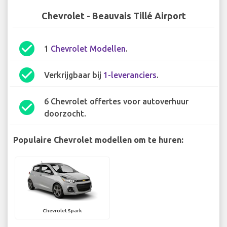
Chevrolet - Beauvais Tillé Airport
check_circle
1
Chevrolet Modellen
.
check_circle
Verkrijgbaar bij
1-leveranciers
.
6 Chevrolet offertes voor autoverhuur
check_circle
doorzocht.
Populaire Chevrolet modellen om te huren:
Chevrolet Spark