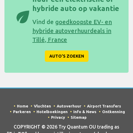
hybride auto op vakantie
eco
Vind de
goedkoopste EV- en
hybride autoverhuurdeals in
Tillé, France
AUTO'S ZOEKEN
Home
Vluchten
Autoverhuur
Airport Transfers
Parkeren
Hotelboekingen
Info & News
Ontkenning
Privacy
Sitemap
COPYRIGHT © 2026 Try Quantum OU trading as