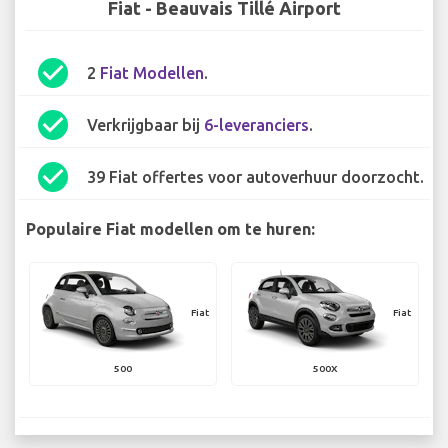
Fiat - Beauvais Tillé Airport
check_circle
2
Fiat Modellen
.
check_circle
Verkrijgbaar bij
6-leveranciers
.
check_circle
39 Fiat offertes voor autoverhuur doorzocht.
Populaire Fiat modellen om te huren:
Fiat
Fiat
500
500X