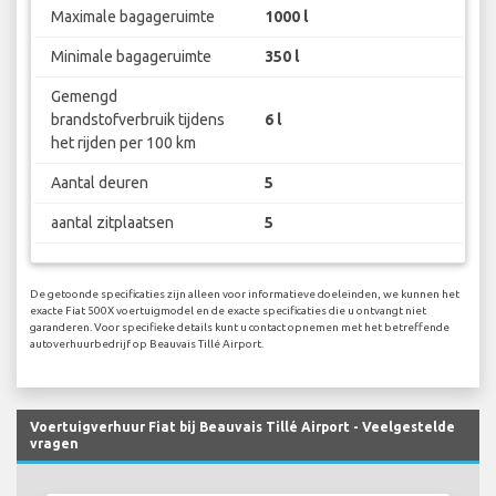
Maximale bagageruimte
1000 l
Minimale bagageruimte
350 l
Gemengd
brandstofverbruik tijdens
6 l
het rijden per 100 km
Aantal deuren
5
aantal zitplaatsen
5
De getoonde specificaties zijn alleen voor informatieve doeleinden, we kunnen het
exacte Fiat 500X voertuigmodel en de exacte specificaties die u ontvangt niet
garanderen. Voor specifieke details kunt u contact opnemen met het betreffende
autoverhuurbedrijf op Beauvais Tillé Airport.
Voertuigverhuur Fiat bij Beauvais Tillé Airport - Veelgestelde
vragen