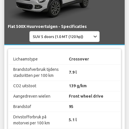
Fiat 500X Huurvoertuigen - Specificaties
Lichaamstype
Crossover
Brandstofverbruik tijdens
7.9 l
stadsritten per 100 km
CO2 uitstoot
139 g/km
Aangedreven wielen
Front wheel drive
Brandstof
95
Drivstofforbruk på
5.1 l
motorvei per 100 km