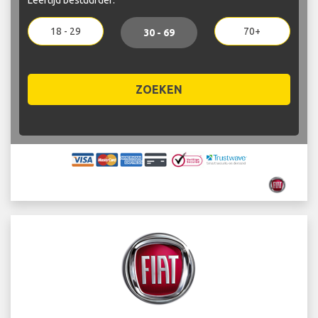
18 - 29
70+
30 - 69
ZOEKEN