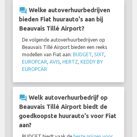
question_answer
Welke autoverhuurbedrijven
bieden Fiat huurauto's aan bij
Beauvais Tillé Airport?
De volgende autoverhuurbedrijven op
Beauvais Tillé Airport bieden een reeks
modellen van Fiat aan:
BUDGET
,
SIXT
,
EUROPCAR
,
AVIS
,
HERTZ
,
KEDDY BY
EUROPCAR
question_answer
Welk autoverhuurbedrijf op
Beauvais Tillé Airport biedt de
goedkoopste huurauto's voor Fiat
aan?
BUDGET biedt vaak de
beste prijzen voor