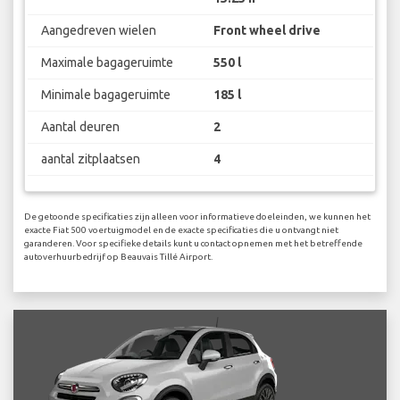
Aangedreven wielen
Front wheel drive
Maximale bagageruimte
550 l
Minimale bagageruimte
185 l
Aantal deuren
2
aantal zitplaatsen
4
De getoonde specificaties zijn alleen voor informatieve doeleinden, we kunnen het
exacte Fiat 500 voertuigmodel en de exacte specificaties die u ontvangt niet
garanderen. Voor specifieke details kunt u contact opnemen met het betreffende
autoverhuurbedrijf op Beauvais Tillé Airport.