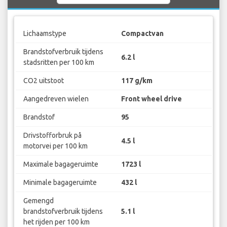
Lichaamstype
Compactvan
Brandstofverbruik tijdens
6.2 l
stadsritten per 100 km
CO2 uitstoot
117 g/km
Aangedreven wielen
Front wheel drive
Brandstof
95
Drivstofforbruk på
4.5 l
motorvei per 100 km
Maximale bagageruimte
1723 l
Minimale bagageruimte
432 l
Gemengd
brandstofverbruik tijdens
5.1 l
het rijden per 100 km