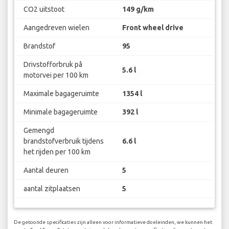
CO2 uitstoot
149 g/km
Aangedreven wielen
Front wheel drive
Brandstof
95
Drivstofforbruk på
5.6 l
motorvei per 100 km
Maximale bagageruimte
1354 l
Minimale bagageruimte
392 l
Gemengd
brandstofverbruik tijdens
6.6 l
het rijden per 100 km
Aantal deuren
5
aantal zitplaatsen
5
De getoonde specificaties zijn alleen voor informatieve doeleinden, we kunnen het