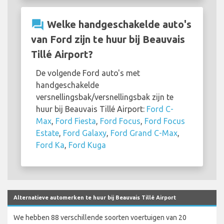
question_answer
Welke handgeschakelde auto's
van Ford zijn te huur bij Beauvais
Tillé Airport?
De volgende Ford auto's met
handgeschakelde
versnellingsbak/versnellingsbak zijn te
huur bij Beauvais Tillé Airport:
Ford C-
Max
,
Ford Fiesta
,
Ford Focus
,
Ford Focus
Estate
,
Ford Galaxy
,
Ford Grand C-Max
,
Ford Ka
,
Ford Kuga
Alternatieve automerken te huur bij Beauvais Tillé Airport
We hebben 88 verschillende soorten voertuigen van 20