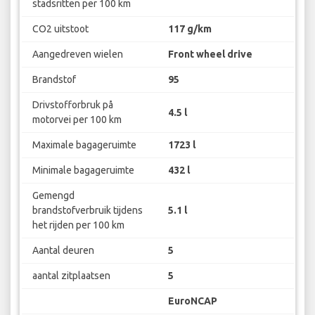
stadsritten per 100 km
CO2 uitstoot
117 g/km
Aangedreven wielen
Front wheel drive
Brandstof
95
Drivstofforbruk på
4.5 l
motorvei per 100 km
Maximale bagageruimte
1723 l
Minimale bagageruimte
432 l
Gemengd
brandstofverbruik tijdens
5.1 l
het rijden per 100 km
Aantal deuren
5
aantal zitplaatsen
5
EuroNCAP