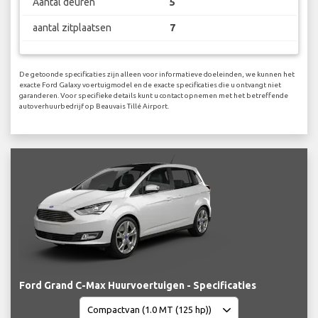
Aantal deuren
5
aantal zitplaatsen
7
De getoonde specificaties zijn alleen voor informatieve doeleinden, we kunnen het
exacte Ford Galaxy voertuigmodel en de exacte specificaties die u ontvangt niet
garanderen. Voor specifieke details kunt u contact opnemen met het betreffende
autoverhuurbedrijf op Beauvais Tillé Airport.
Ford Grand C-Max Huurvoertuigen - Specificaties