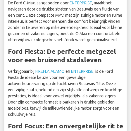
De Ford C-Max, aangeboden door
ENTERPRISE
, maakt het
navigeren door de drukke straten van Beauvais een fluitje van
een cent. Deze compacte MPV, met zijn zuinige motor en ruime
interieur, is perfect voor mensen die comfort belangrijk vinden
zonder in te leveren op milieuvriendelijkheid. Ideaal voor kleine
gezinnen of zakenreizigers, biedt de C-Max een comfortabele
rit terwijl uw ecologische voetafdruk wordt geminimaliseerd.
Ford Fiesta: De perfecte metgezel
voor een bruisend stadsleven
Verkrijgbaar bij
FIREFLY
,
ALAMO
en
ENTERPRISE
, is de Ford
Fiesta de ideale keuze voor een geweldige
autoverhuurervaring op de luchthaven Beauvais Tillé. Deze
veelzijdige auto, bekend om zijn stijlvolle ontwerp en krachtige
prestaties, is ideaal voor zowel vrijetijds- als zakenreizigers.
Door zijn compacte formaat is parkeren in drukke gebieden
moeiteloos, terwijl de milieuvriendelijke motor zorgt voor een
schuldvrije reis.
Ford Focus: Een onvergetelijke rit te