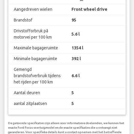
Aangedreven wielen
Front wheel drive
Brandstof
95
Drivstofforbruk på
5.6 l
motorvei per 100 km
Maximale bagageruimte
1354 l
Minimale bagageruimte
392 l
Gemengd
brandstofverbruik tijdens
6.6 l
het rijden per 100 km
Aantal deuren
5
aantal zitplaatsen
5
De getoonde specificaties zijn alleen voor informatieve doeleinden, we kunnen het
exacte Ford Focus voertuigmodel en de exacte specificaties die u ontvangt niet
garanderen. Voor specifieke details kunt u contact opnemen met het betreffende