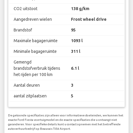
CO2 uitstoot
138 g/km
Aangedreven wielen
Front wheel drive
Brandstof
95
Maximale bagageruimte
1093 l
Minimale bagageruimte
311 l
Gemengd
brandstofverbruik tijdens
6.1 l
het rijden per 100 km
Aantal deuren
3
aantal zitplaatsen
5
De getoonde specificaties zijn alleen voor informatieve doeleinden, we kunnen het
exacte Ford Fiesta voertuigmodel en de exacte specificaties die u ontvangt niet
garanderen. Voor specifieke details kunt u contact opnemen met het betreffende
autoverhuurbedrijf op Beauvais Tillé Airport.