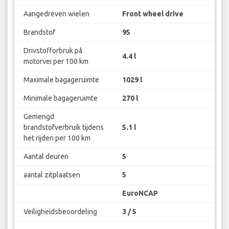
Aangedreven wielen
Front wheel drive
Brandstof
95
Drivstofforbruk på
4.4 l
motorvei per 100 km
Maximale bagageruimte
1029 l
Minimale bagageruimte
270 l
Gemengd
brandstofverbruik tijdens
5.1 l
het rijden per 100 km
Aantal deuren
5
aantal zitplaatsen
5
EuroNCAP
Veiligheidsbeoordeling
3 / 5