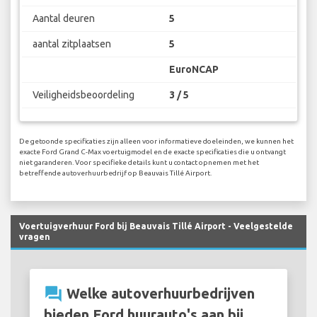
Aantal deuren
5
aantal zitplaatsen
5
EuroNCAP
Veiligheidsbeoordeling
3 / 5
De getoonde specificaties zijn alleen voor informatieve doeleinden, we kunnen het
exacte Ford Grand C-Max voertuigmodel en de exacte specificaties die u ontvangt
niet garanderen. Voor specifieke details kunt u contact opnemen met het
betreffende autoverhuurbedrijf op Beauvais Tillé Airport.
Voertuigverhuur Ford bij Beauvais Tillé Airport - Veelgestelde
vragen
question_answer
Welke autoverhuurbedrijven
bieden Ford huurauto's aan bij