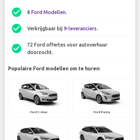
check_circle
8
Ford Modellen
.
check_circle
Verkrijgbaar bij
9-leveranciers
.
72 Ford offertes voor autoverhuur
check_circle
doorzocht.
Populaire Ford modellen om te huren:
Ford C-Max
Ford Fiesta