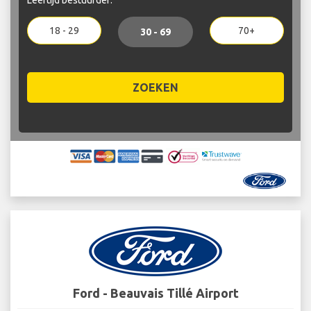
18 - 29
70+
30 - 69
ZOEKEN
Ford - Beauvais Tillé Airport