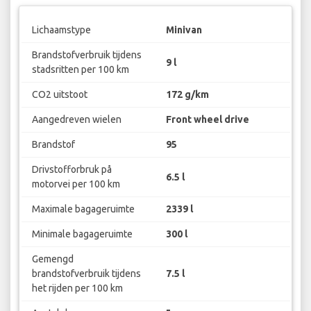
Lichaamstype
Minivan
Brandstofverbruik tijdens
9 l
stadsritten per 100 km
CO2 uitstoot
172 g/km
Aangedreven wielen
Front wheel drive
Brandstof
95
Drivstofforbruk på
6.5 l
motorvei per 100 km
Maximale bagageruimte
2339 l
Minimale bagageruimte
300 l
Gemengd
brandstofverbruik tijdens
7.5 l
het rijden per 100 km